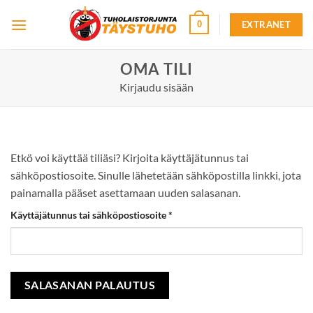
Skip
EXTRANET
0
to
content
OMA TILI
Kirjaudu sisään
Etkö voi käyttää tiliäsi? Kirjoita käyttäjätunnus tai
sähköpostiosoite. Sinulle lähetetään sähköpostilla linkki, jota
painamalla pääset asettamaan uuden salasanan.
Vaaditaan
Käyttäjätunnus tai sähköpostiosoite
*
SALASANAN PALAUTUS