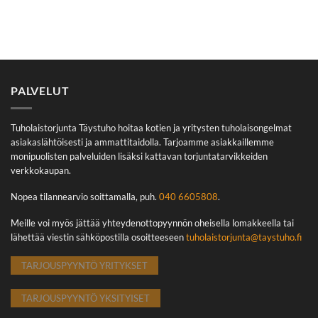
PALVELUT
Tuholaistorjunta Täystuho hoitaa kotien ja yritysten tuholaisongelmat
asiakaslähtöisesti ja ammattitaidolla. Tarjoamme asiakkaillemme
monipuolisten palveluiden lisäksi kattavan torjuntatarvikkeiden
verkkokaupan.
Nopea tilannearvio soittamalla, puh.
040 6605808
.
Meille voi myös jättää yhteydenottopyynnön oheisella lomakkeella tai
lähettää viestin sähköpostilla osoitteeseen
tuholaistorjunta@taystuho.fi
TARJOUSPYYNTÖ YRITYKSET
TARJOUSPYYNTÖ YKSITYISET