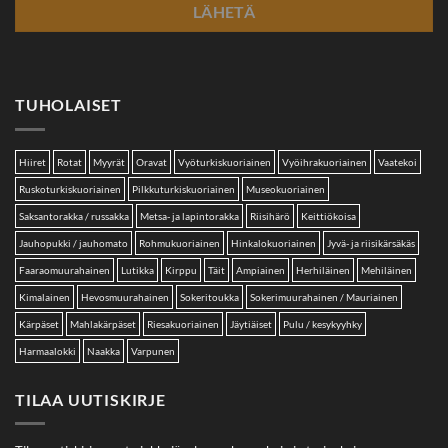
TUHOLAISET
Hiiret
Rotat
Myyrät
Oravat
Vyöturkiskuoriainen
Vyöihrakuoriainen
Vaatekoi
Ruskoturkiskuoriainen
Pilkkuturkiskuoriainen
Museokuoriainen
Saksantorakka / russakka
Metsa- ja lapintorakka
Riisihärö
Keittiökoisa
Jauhopukki / jauhomato
Rohmukuoriainen
Hinkalokuoriainen
Jyvä- ja riisikärsäkäs
Faaraomuurahainen
Lutikka
Kirppu
Täit
Ampiainen
Herhiläinen
Mehiläinen
Kimalainen
Hevosmuurahainen
Sokeritoukka
Sokerimuurahainen / Mauriainen
Kärpäset
Mahlakärpäset
Riesakuoriainen
Jäytiäiset
Pulu / kesykyyhky
Harmaalokki
Naakka
Varpunen
TILAA UUTISKIRJE