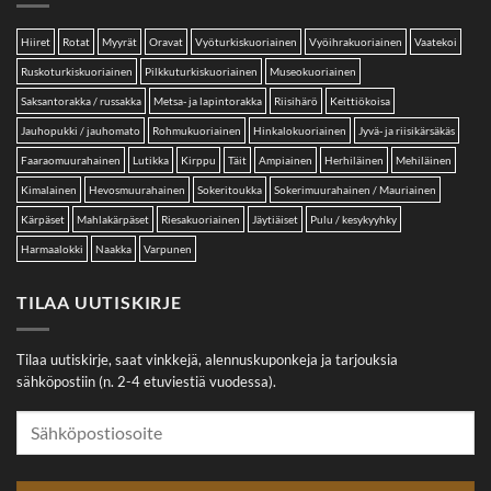
Hiiret
Rotat
Myyrät
Oravat
Vyöturkiskuoriainen
Vyöihrakuoriainen
Vaatekoi
Ruskoturkiskuoriainen
Pilkkuturkiskuoriainen
Museokuoriainen
Saksantorakka / russakka
Metsa- ja lapintorakka
Riisihärö
Keittiökoisa
Jauhopukki / jauhomato
Rohmukuoriainen
Hinkalokuoriainen
Jyvä- ja riisikärsäkäs
Faaraomuurahainen
Lutikka
Kirppu
Täit
Ampiainen
Herhiläinen
Mehiläinen
Kimalainen
Hevosmuurahainen
Sokeritoukka
Sokerimuurahainen / Mauriainen
Kärpäset
Mahlakärpäset
Riesakuoriainen
Jäytiäiset
Pulu / kesykyyhky
Harmaalokki
Naakka
Varpunen
TILAA UUTISKIRJE
Tilaa uutiskirje, saat vinkkejä, alennuskuponkeja ja tarjouksia
sähköpostiin (n. 2-4 etuviestiä vuodessa).