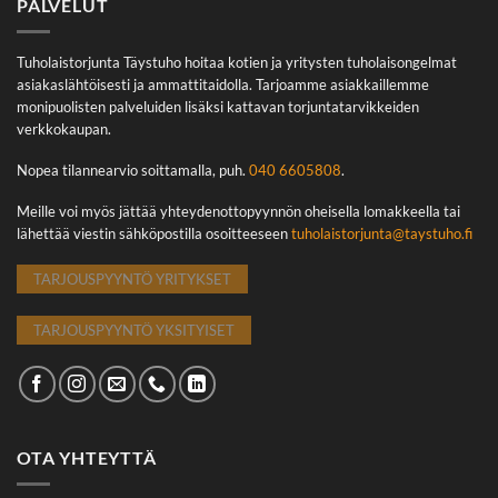
PALVELUT
Tuholaistorjunta Täystuho hoitaa kotien ja yritysten tuholaisongelmat
asiakaslähtöisesti ja ammattitaidolla. Tarjoamme asiakkaillemme
monipuolisten palveluiden lisäksi kattavan torjuntatarvikkeiden
verkkokaupan.
Nopea tilannearvio soittamalla, puh.
040 6605808
.
Meille voi myös jättää yhteydenottopyynnön oheisella lomakkeella tai
lähettää viestin sähköpostilla osoitteeseen
tuholaistorjunta@taystuho.fi
TARJOUSPYYNTÖ YRITYKSET
TARJOUSPYYNTÖ YKSITYISET
OTA YHTEYTTÄ