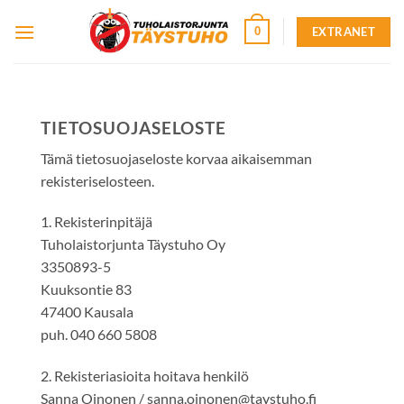
Skip
EXTRANET
0
to
content
TIETOSUOJASELOSTE
Tämä tietosuojaseloste korvaa aikaisemman
rekisteriselosteen.
1. Rekisterinpitäjä
Tuholaistorjunta Täystuho Oy
3350893-5
Kuuksontie 83
47400 Kausala
puh. 040 660 5808
2. Rekisteriasioita hoitava henkilö
Sanna Oinonen / sanna.oinonen@taystuho.fi