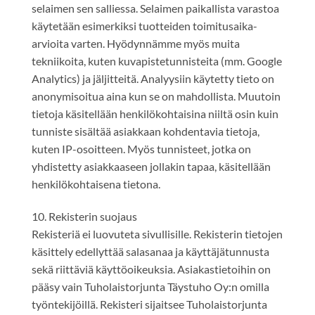
selaimen sen salliessa. Selaimen paikallista varastoa
käytetään esimerkiksi tuotteiden toimitusaika-
arvioita varten. Hyödynnämme myös muita
tekniikoita, kuten kuvapistetunnisteita (mm. Google
Analytics) ja jäljitteitä. Analyysiin käytetty tieto on
anonymisoitua aina kun se on mahdollista. Muutoin
tietoja käsitellään henkilökohtaisina niiltä osin kuin
tunniste sisältää asiakkaan kohdentavia tietoja,
kuten IP-osoitteen. Myös tunnisteet, jotka on
yhdistetty asiakkaaseen jollakin tapaa, käsitellään
henkilökohtaisena tietona.
10. Rekisterin suojaus
Rekisteriä ei luovuteta sivullisille. Rekisterin tietojen
käsittely edellyttää salasanaa ja käyttäjätunnusta
sekä riittäviä käyttöoikeuksia. Asiakastietoihin on
pääsy vain Tuholaistorjunta Täystuho Oy:n omilla
työntekijöillä. Rekisteri sijaitsee Tuholaistorjunta