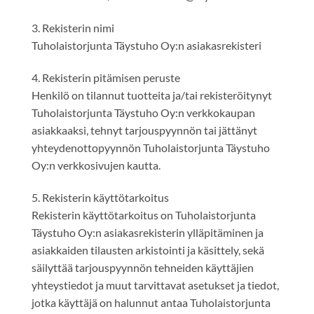
3. Rekisterin nimi
Tuholaistorjunta Täystuho Oy:n asiakasrekisteri
4. Rekisterin pitämisen peruste
Henkilö on tilannut tuotteita ja/tai rekisteröitynyt
Tuholaistorjunta Täystuho Oy:n verkkokaupan
asiakkaaksi, tehnyt tarjouspyynnön tai jättänyt
yhteydenottopyynnön Tuholaistorjunta Täystuho
Oy:n verkkosivujen kautta.
5. Rekisterin käyttötarkoitus
Rekisterin käyttötarkoitus on Tuholaistorjunta
Täystuho Oy:n asiakasrekisterin ylläpitäminen ja
asiakkaiden tilausten arkistointi ja käsittely, sekä
säilyttää tarjouspyynnön tehneiden käyttäjien
yhteystiedot ja muut tarvittavat asetukset ja tiedot,
jotka käyttäjä on halunnut antaa Tuholaistorjunta