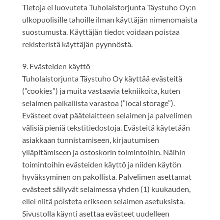
Tietoja ei luovuteta Tuholaistorjunta Täystuho Oy:n
ulkopuolisille tahoille ilman käyttäjän nimenomaista
suostumusta. Käyttäjän tiedot voidaan poistaa
rekisteristä käyttäjän pyynnöstä.
9. Evästeiden käyttö
Tuholaistorjunta Täystuho Oy käyttää evästeitä
(”cookies”) ja muita vastaavia tekniikoita, kuten
selaimen paikallista varastoa (”local storage”).
Evästeet ovat päätelaitteen selaimen ja palvelimen
välisiä pieniä tekstitiedostoja. Evästeitä käytetään
asiakkaan tunnistamiseen, kirjautumisen
ylläpitämiseen ja ostoskorin toimintoihin. Näihin
toimintoihin evästeiden käyttö ja niiden käytön
hyväksyminen on pakollista. Palvelimen asettamat
evästeet säilyvät selaimessa yhden (1) kuukauden,
ellei niitä poisteta erikseen selaimen asetuksista.
Sivustolla käynti asettaa evästeet uudelleen