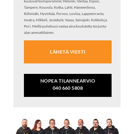
kuuluvat toimipiiriimme; Helsinki, Vantaa, Espoo,
Tampere, Kouvola, Kotka, Lahti, Hämeenlinna,
Riihimäki, Hyvinkää, Porvoo, Loviisa, Lappeenranta,
Imatra, Mikkeli, Jyväskylä, Vaasa, Seinäjoki, Kokkola ja
Pori. Meillä puheluusi vastaa aina koulutettu torjunta-
alan ammattilainen.
LÄHETÄ VIESTI
NOPEA TILANNEARVIO
040 660 5808