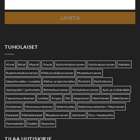
TUHOLAISET
Hiiret
Rotat
Myyrät
Oravat
Vyöturkiskuoriainen
Vyöihrakuoriainen
Vaatekoi
Ruskoturkiskuoriainen
Pilkkuturkiskuoriainen
Museokuoriainen
Saksantorakka / russakka
Metsa- ja lapintorakka
Riisihärö
Keittiökoisa
Jauhopukki / jauhomato
Rohmukuoriainen
Hinkalokuoriainen
Jyvä- ja riisikärsäkäs
Faaraomuurahainen
Lutikka
Kirppu
Täit
Ampiainen
Herhiläinen
Mehiläinen
Kimalainen
Hevosmuurahainen
Sokeritoukka
Sokerimuurahainen / Mauriainen
Kärpäset
Mahlakärpäset
Riesakuoriainen
Jäytiäiset
Pulu / kesykyyhky
Harmaalokki
Naakka
Varpunen
TILAA UUTISKIRJE