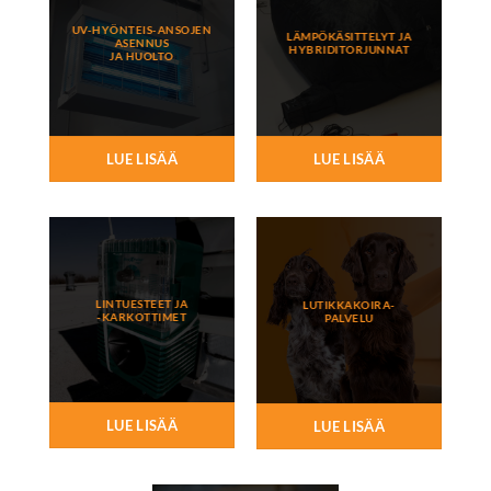
UV-HYÖNTEIS-ANSOJEN
LÄMPÖKÄSITTELYT JA
ASENNUS
HYBRIDITORJUNNAT
JA HUOLTO
LUE LISÄÄ
LUE LISÄÄ
LINTUESTEET JA
LUTIKKAKOIRA-
-KARKOTTIMET
PALVELU
LUE LISÄÄ
LUE LISÄÄ