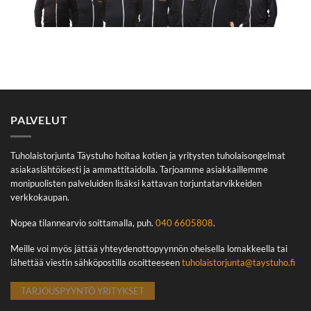
PALVELUT
Tuholaistorjunta Täystuho hoitaa kotien ja yritysten tuholaisongelmat
asiakaslähtöisesti ja ammattitaidolla. Tarjoamme asiakkaillemme
monipuolisten palveluiden lisäksi kattavan torjuntatarvikkeiden
verkkokaupan.
Nopea tilannearvio soittamalla, puh.
040 6605808
.
Meille voi myös jättää yhteydenottopyynnön oheisella lomakkeella tai
lähettää viestin sähköpostilla osoitteeseen
tuholaistorjunta@taystuho.fi
TARJOUSPYYNTÖ YRITYKSET