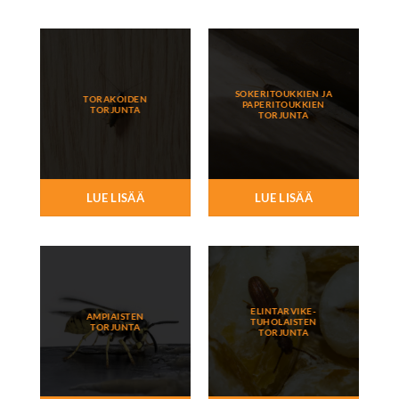
SOKERITOUKKIEN JA
TORAKOIDEN
PAPERITOUKKIEN
TORJUNTA
TORJUNTA
LUE LISÄÄ
LUE LISÄÄ
ELINTARVIKE-
AMPIAISTEN
TUHOLAISTEN
TORJUNTA
TORJUNTA