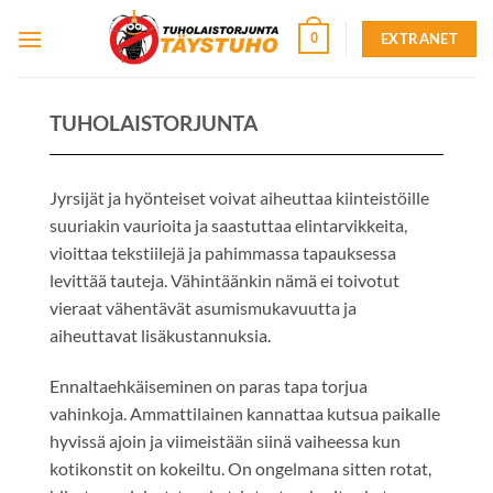
Skip
EXTRANET
0
to
content
TUHOLAISTORJUNTA
Jyrsijät ja hyönteiset voivat aiheuttaa kiinteistöille
suuriakin vaurioita ja saastuttaa elintarvikkeita,
vioittaa tekstiilejä ja pahimmassa tapauksessa
levittää tauteja. Vähintäänkin nämä ei toivotut
vieraat vähentävät asumismukavuutta ja
aiheuttavat lisäkustannuksia.
Ennaltaehkäiseminen on paras tapa torjua
vahinkoja. Ammattilainen kannattaa kutsua paikalle
hyvissä ajoin ja viimeistään siinä vaiheessa kun
kotikonstit on kokeiltu. On ongelmana sitten rotat,