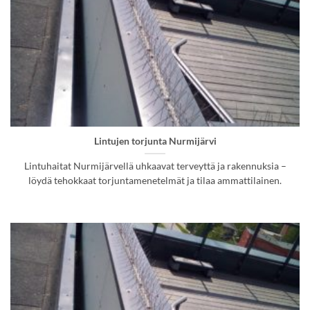
Lintujen torjunta Nurmijärvi
Lintuhaitat Nurmijärvellä uhkaavat terveyttä ja rakennuksia –
löydä tehokkaat torjuntamenetelmät ja tilaa ammattilainen.