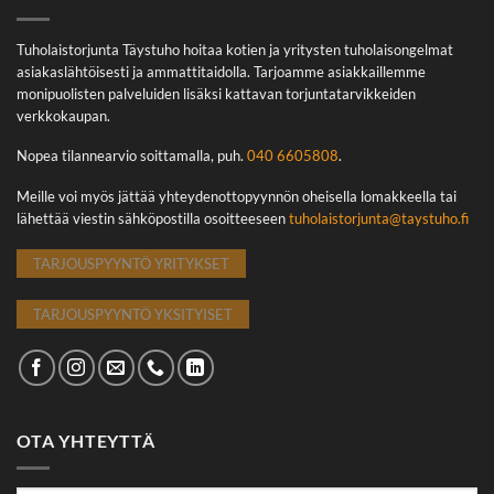
Tuholaistorjunta Täystuho hoitaa kotien ja yritysten tuholaisongelmat
asiakaslähtöisesti ja ammattitaidolla. Tarjoamme asiakkaillemme
monipuolisten palveluiden lisäksi kattavan torjuntatarvikkeiden
verkkokaupan.
Nopea tilannearvio soittamalla, puh.
040 6605808
.
Meille voi myös jättää yhteydenottopyynnön oheisella lomakkeella tai
lähettää viestin sähköpostilla osoitteeseen
tuholaistorjunta@taystuho.fi
TARJOUSPYYNTÖ YRITYKSET
TARJOUSPYYNTÖ YKSITYISET
OTA YHTEYTTÄ