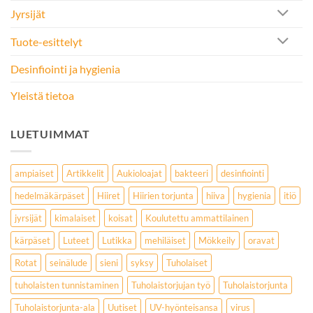
Jyrsijät
Tuote-esittelyt
Desinfiointi ja hygienia
Yleistä tietoa
LUETUIMMAT
ampiaiset
Artikkelit
Aukioloajat
bakteeri
desinfiointi
hedelmäkärpäset
Hiiret
Hiirien torjunta
hiiva
hygienia
itiö
jyrsijät
kimalaiset
koisat
Koulutettu ammattilainen
kärpäset
Luteet
Lutikka
mehiläiset
Mökkeily
oravat
Rotat
seinälude
sieni
syksy
Tuholaiset
tuholaisten tunnistaminen
Tuholaistorjujan työ
Tuholaistorjunta
Tuholaistorjunta-ala
Uutiset
UV-hyönteisansa
virus