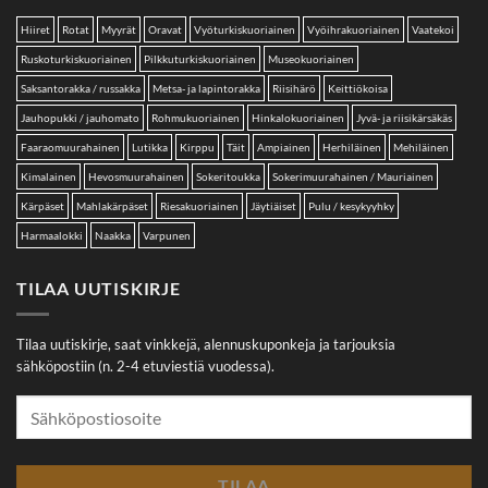
Hiiret
Rotat
Myyrät
Oravat
Vyöturkiskuoriainen
Vyöihrakuoriainen
Vaatekoi
Ruskoturkiskuoriainen
Pilkkuturkiskuoriainen
Museokuoriainen
Saksantorakka / russakka
Metsa- ja lapintorakka
Riisihärö
Keittiökoisa
Jauhopukki / jauhomato
Rohmukuoriainen
Hinkalokuoriainen
Jyvä- ja riisikärsäkäs
Faaraomuurahainen
Lutikka
Kirppu
Täit
Ampiainen
Herhiläinen
Mehiläinen
Kimalainen
Hevosmuurahainen
Sokeritoukka
Sokerimuurahainen / Mauriainen
Kärpäset
Mahlakärpäset
Riesakuoriainen
Jäytiäiset
Pulu / kesykyyhky
Harmaalokki
Naakka
Varpunen
TILAA UUTISKIRJE
Tilaa uutiskirje, saat vinkkejä, alennuskuponkeja ja tarjouksia
sähköpostiin (n. 2-4 etuviestiä vuodessa).