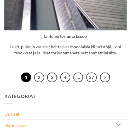
Lintujen torjunta Espoo
Lokit, pulut ja varikset haittaavat espoolaisia kiinteistöjä – opi
tehokkaat ja lailliset torjuntamenetelmät ammattilaisilta.
1
2
3
4
…
37
KATEGORIAT
Uutiset
Hyönteiset