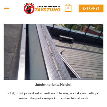
Skip
EXTRANET
0
to
content
Lintujen torjunta Helsinki
Lokit, pulut ja varikset aiheuttavat Helsingissä vakavia haittoja –
ammattitorjunta suojaa kiinteistösi tehokkaasti.