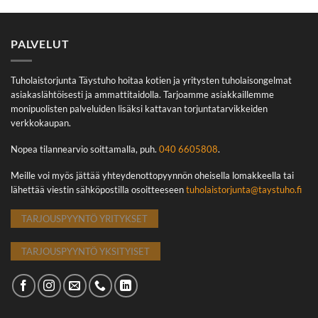
PALVELUT
Tuholaistorjunta Täystuho hoitaa kotien ja yritysten tuholaisongelmat
asiakaslähtöisesti ja ammattitaidolla. Tarjoamme asiakkaillemme
monipuolisten palveluiden lisäksi kattavan torjuntatarvikkeiden
verkkokaupan.
Nopea tilannearvio soittamalla, puh.
040 6605808
.
Meille voi myös jättää yhteydenottopyynnön oheisella lomakkeella tai
lähettää viestin sähköpostilla osoitteeseen
tuholaistorjunta@taystuho.fi
TARJOUSPYYNTÖ YRITYKSET
TARJOUSPYYNTÖ YKSITYISET