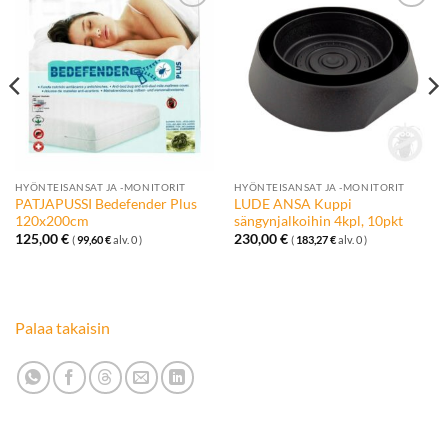
Lisää
Lisää
toivelistalle
toivelistalle
HYÖNTEISANSAT JA -MONITORIT
HYÖNTEISANSAT JA -MONITORIT
PATJAPUSSI Bedefender Plus
LUDE ANSA Kuppi
120x200cm
sängynjalkoihin 4kpl, 10pkt
125,00
€
230,00
€
(
99,60
€
alv. 0 )
(
183,27
€
alv. 0 )
Palaa takaisin