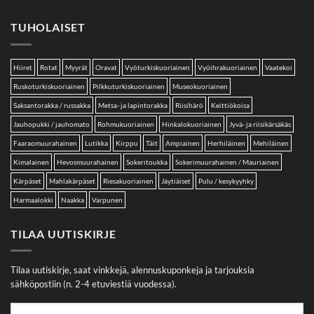
TUHOLAISET
Hiiret
Rotat
Myyrät
Oravat
Vyöturkiskuoriainen
Vyöihrakuoriainen
Vaatekoi
Ruskoturkiskuoriainen
Pilkkuturkiskuoriainen
Museokuoriainen
Saksantorakka / russakka
Metsa- ja lapintorakka
Riisihärö
Keittiökoisa
Jauhopukki / jauhomato
Rohmukuoriainen
Hinkalokuoriainen
Jyvä- ja riisikärsäkäs
Faaraomuurahainen
Lutikka
Kirppu
Täit
Ampiainen
Herhiläinen
Mehiläinen
Kimalainen
Hevosmuurahainen
Sokeritoukka
Sokerimuurahainen / Mauriainen
Kärpäset
Mahlakärpäset
Riesakuoriainen
Jäytiäiset
Pulu / kesykyyhky
Harmaalokki
Naakka
Varpunen
TILAA UUTISKIRJE
Tilaa uutiskirje, saat vinkkejä, alennuskuponkeja ja tarjouksia
sähköpostiin (n. 2-4 etuviestiä vuodessa).