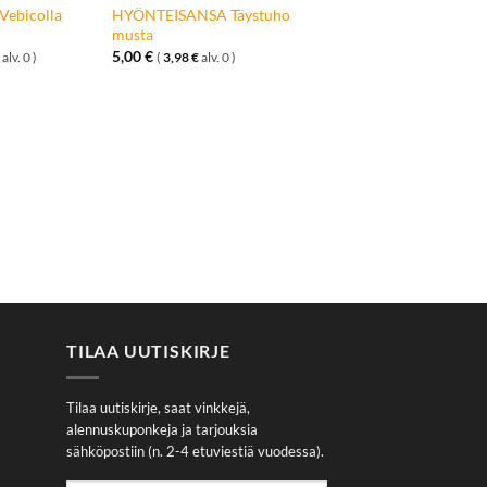
ebicolla
HYÖNTEISANSA Täystuho
musta
5,00
€
alv. 0 )
(
3,98
€
alv. 0 )
TILAA UUTISKIRJE
Tilaa uutiskirje, saat vinkkejä,
alennuskuponkeja ja tarjouksia
sähköpostiin (n. 2-4 etuviestiä vuodessa).