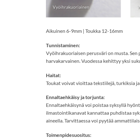
Vyöihrakuoriainen
V
Aikuinen 6-9mm | Toukka 12-16mm
Tunnistaminen:
Vyöihrakuoriaisen perusväri on musta. Sen p
harvakarvainen. Vuodessa kehittyy yksi suk
Haitat:
Toukat voivat vioittaa tekstiilejä, turkiksia ja
Ennaltaehkäisy ja torjunta:
Ennaltaehkäisynä voi poistaa syksyllä hyöntei
ilmastointikanavat kannattaa puhdistaa syksyl
aineella. Tarvittaessa voi pyytää ammattila
Toimenpidesuositus: