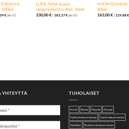
& TORAKKA-
LUDE ANSA Kuppi
HYÖNTEISANSA V
 100kpl
sängynjalkoihin 4kpl, 10pkt
80kpl
230,00
€
163,00
€
,09
€
alv. 0 )
(
183,27
€
alv. 0 )
(
129,88
€
A YHTEYTTÄ
TUHOLAISET
Hiiret
Rotat
Myyrät
Oravat
Vyöturkiskuoriainen
Vyöihrakuoriainen
Vaatekoi
Ruskoturkiskuoriainen