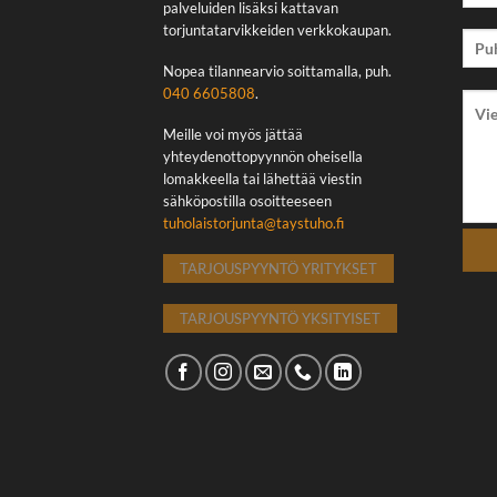
palveluiden lisäksi kattavan
torjuntatarvikkeiden verkkokaupan.
Nopea tilannearvio soittamalla, puh.
040 6605808
.
Meille voi myös jättää
yhteydenottopyynnön oheisella
lomakkeella tai lähettää viestin
sähköpostilla osoitteeseen
tuholaistorjunta@taystuho.fi
TARJOUSPYYNTÖ YRITYKSET
TARJOUSPYYNTÖ YKSITYISET