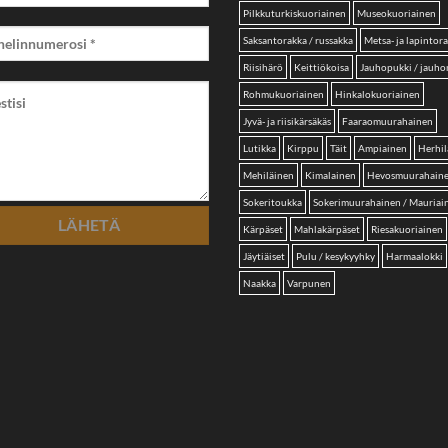
Pilkkuturkiskuoriainen
Museokuoriainen
Saksantorakka / russakka
Metsa- ja lapintor
Riisihärö
Keittiökoisa
Jauhopukki / jauh
Rohmukuoriainen
Hinkalokuoriainen
Jyvä- ja riisikärsäkäs
Faaraomuurahainen
Lutikka
Kirppu
Täit
Ampiainen
Herhil
Mehiläinen
Kimalainen
Hevosmuurahain
Sokeritoukka
Sokerimuurahainen / Mauriai
Kärpäset
Mahlakärpäset
Riesakuoriainen
Jäytiäiset
Pulu / kesykyyhky
Harmaalokki
Naakka
Varpunen