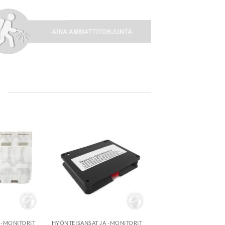
N
Lisää
Lisää
toivelistalle
toivelistalle
+
 -MONITORIT
HYÖNTEISANSAT JA -MONITORIT