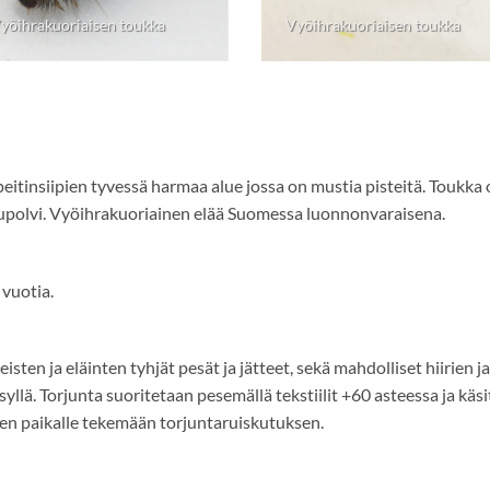
yöihrakuoriaisen toukka
Vyöihrakuoriaisen toukka
eitinsiipien tyvessä harmaa alue jossa on mustia pisteitä. Toukka
upolvi. Vyöihrakuoriainen elää Suomessa luonnonvaraisena.
 vuotia.
sten ja eläinten tyhjät pesät ja jätteet, sekä mahdolliset hiirien ja
lä. Torjunta suoritetaan pesemällä tekstiilit +60 asteessa ja käsit
isen paikalle tekemään torjuntaruiskutuksen.