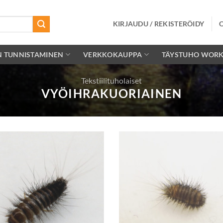
KIRJAUDU / REKISTERÖIDY
N TUNNISTAMINEN
VERKKOKAUPPA
TÄYSTUHO WOR
Tekstiilituholaiset
VYÖIHRAKUORIAINEN