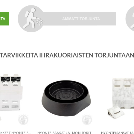
TARVIKKEITA IHRAKUORIAISTEN TORJUNTAA
Lisää
Lisää
toivelistalle
toivelistalle
+
+
TORJUNTATARVIKKEET HYÖNTEISILLE
HYÖNTEISANSAT JA -MONITORIT
HYÖNTEISANSAT JA