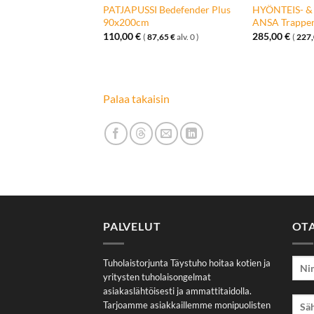
A Kuppi
PATJAPUSSI Bedefender Plus
HYÖNTEIS- 
oihin 4kpl
90x200cm
ANSA Trapper
110,00
€
285,00
€
9,92
€
alv. 0 )
(
87,65
€
alv. 0 )
(
227
Palaa takaisin
PALVELUT
OT
Tuholaistorjunta Täystuho hoitaa kotien ja
yritysten tuholaisongelmat
asiakaslähtöisesti ja ammattitaidolla.
Tarjoamme asiakkaillemme monipuolisten