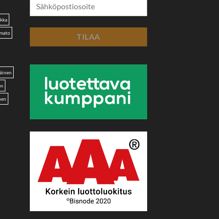
akka
omato
äinen
en
nen