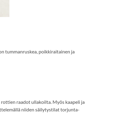
 on tummanruskea, poikkiraitainen ja
 rottien raadot ullakoilta. Myös kaapeli ja
telemällä niiden säilytystilat torjunta-