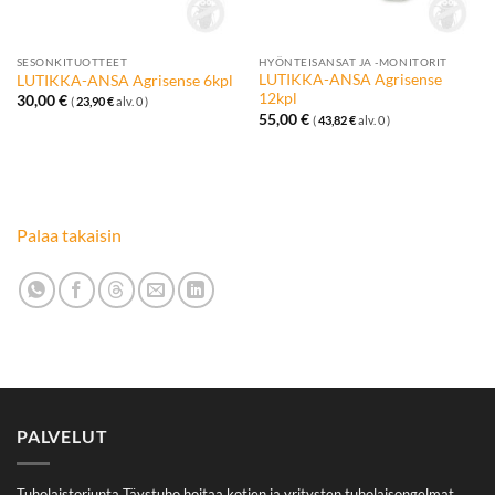
SESONKITUOTTEET
HYÖNTEISANSAT JA -MONITORIT
LUTIKKA-ANSA Agrisense
LUTIKKA-ANSA Agrisense 6kpl
12kpl
30,00
€
(
23,90
€
alv. 0 )
55,00
€
(
43,82
€
alv. 0 )
Palaa takaisin
PALVELUT
Tuholaistorjunta Täystuho hoitaa kotien ja yritysten tuholaisongelmat