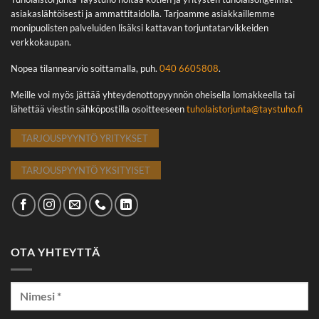
asiakaslähtöisesti ja ammattitaidolla. Tarjoamme asiakkaillemme
monipuolisten palveluiden lisäksi kattavan torjuntatarvikkeiden
verkkokaupan.
Nopea tilannearvio soittamalla, puh.
040 6605808
.
Meille voi myös jättää yhteydenottopyynnön oheisella lomakkeella tai
lähettää viestin sähköpostilla osoitteeseen
tuholaistorjunta@taystuho.fi
TARJOUSPYYNTÖ YRITYKSET
TARJOUSPYYNTÖ YKSITYISET
OTA YHTEYTTÄ