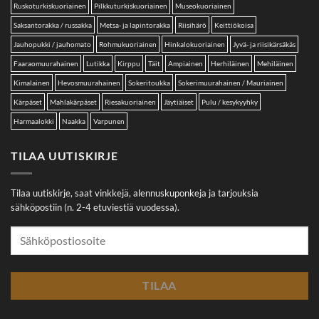
Ruskoturkiskuoriainen
Pilkkuturkiskuoriainen
Museokuoriainen
Saksantorakka / russakka
Metsa- ja lapintorakka
Riisihärö
Keittiökoisa
Jauhopukki / jauhomato
Rohmukuoriainen
Hinkalokuoriainen
Jyvä- ja riisikärsäkäs
Faaraomuurahainen
Lutikka
Kirppu
Täit
Ampiainen
Herhiläinen
Mehiläinen
Kimalainen
Hevosmuurahainen
Sokeritoukka
Sokerimuurahainen / Mauriainen
Kärpäset
Mahlakärpäset
Riesakuoriainen
Jäytiäiset
Pulu / kesykyyhky
Harmaalokki
Naakka
Varpunen
TILAA UUTISKIRJE
Tilaa uutiskirje, saat vinkkejä, alennuskuponkeja ja tarjouksia
sähköpostiin (n. 2-4 etuviestiä vuodessa).