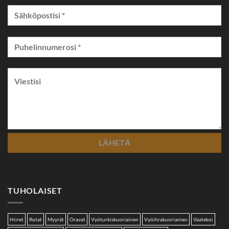
TUHOLAISET
Hiiret
Rotat
Myyrät
Oravat
Vyöturkiskuoriainen
Vyöihrakuoriainen
Vaatekoi