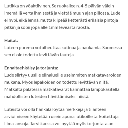
Lutikka on yöaktiivinen. Se ruokailee n. 4-5 päivän välein
imemällä verta ihmisestä ja viettää muun ajan piilossa. Lude
ei hypi, eikä lennä, mutta kiipeää ketterästi erilaisia pintoja
pitkin ja sopii jopa alle 1mm leveästä raosta.
Haitat:
Luteen purema voi aiheuttaa kutinaa ja paukamia. Suomessa
sen ei ole todettu levittävän tauteja.
Ennaltaehkäisy ja torjunta:
Lude siirtyy uusille elinalueille useimmiten matkatavaroiden
mukana. Myös lepakoiden on todettu levittävän niitä.
Matkalta palatessa matkatavarat kannattaa lämpökäsitellä
mahdollisten luteiden hävittämiseksi niistä.
Luteista voi olla hankala löytää merkkejä ja tilanteen
arvioimiseen käytetään usein apuna lutikoille tarkoitettuja
liima-ansoja. Tarvittaessa voi pyytää myös torjunta-alan