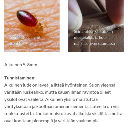
Seinäluteen eli lutikan
Seinäluteen nymfi
ulostejälkiä ja kuoria
(toukka)
nahkasohvan saumassa
Aikuinen 5-8mm
Tunnistaminen:
Aikuinen lude on leveä ja litteä hyönteinen. Se on yleensä
väriltään ruskeahko, mutta kauan ilman ravintoa olleet
yksilöt ovat vaaleita. Aikuinen yksilö muistuttaa
värityksetään ja kooltaan omenansiementä. Luteella on viisi
toukka-astetta. Toukat muistuttavat aikuisia yksilöitä, mutta
ovat kooltaan pienempiä ja väriltään vaaleampia.