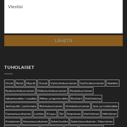
TUHOLAISET
Hiiret
Rotat
Myyrät
Oravat
Vyöturkiskuoriainen
Vyöihrakuoriainen
Vaatekoi
Ruskoturkiskuoriainen
Pilkkuturkiskuoriainen
Museokuoriainen
Saksantorakka / russakka
Metsa- ja lapintorakka
Riisihärö
Keittiökoisa
Jauhopukki / jauhomato
Rohmukuoriainen
Hinkalokuoriainen
Jyvä- ja riisikärsäkäs
Faaraomuurahainen
Lutikka
Kirppu
Täit
Ampiainen
Herhiläinen
Mehiläinen
Kimalainen
Hevosmuurahainen
Sokeritoukka
Sokerimuurahainen / Mauriainen