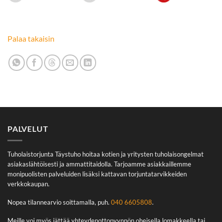
Palaa takaisin
PALVELUT
Tuholaistorjunta Täystuho hoitaa kotien ja yritysten tuholaisongelmat
asiakaslähtöisesti ja ammattitaidolla. Tarjoamme asiakkaillemme
monipuolisten palveluiden lisäksi kattavan torjuntatarvikkeiden
verkkokaupan.
Nopea tilannearvio soittamalla, puh.
040 6605808
.
Meille voi myös jättää yhteydenottopyynnön oheisella lomakkeella tai