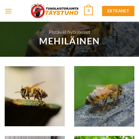
Skip
EXTRANET
0
to
content
Pistävät hyönteiset
MEHILÄINEN
Mehiläinen