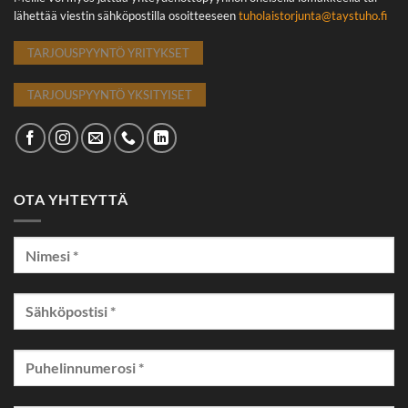
lähettää viestin sähköpostilla osoitteeseen
tuholaistorjunta@taystuho.fi
TARJOUSPYYNTÖ YRITYKSET
TARJOUSPYYNTÖ YKSITYISET
OTA YHTEYTTÄ