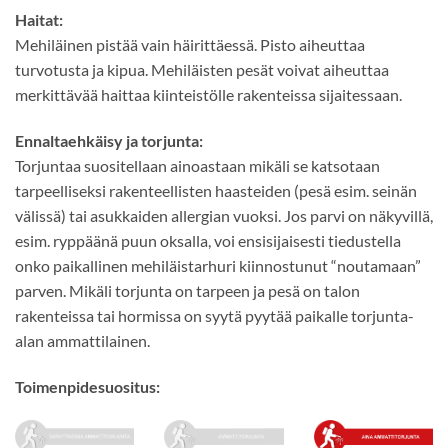
Haitat:
Mehiläinen pistää vain häirittäessä. Pisto aiheuttaa
turvotusta ja kipua. Mehiläisten pesät voivat aiheuttaa
merkittävää haittaa kiinteistölle rakenteissa sijaitessaan.
Ennaltaehkäisy ja torjunta:
Torjuntaa suositellaan ainoastaan mikäli se katsotaan
tarpeelliseksi rakenteellisten haasteiden (pesä esim. seinän
välissä) tai asukkaiden allergian vuoksi. Jos parvi on näkyvillä,
esim. ryppäänä puun oksalla, voi ensisijaisesti tiedustella
onko paikallinen mehiläistarhuri kiinnostunut “noutamaan”
parven. Mikäli torjunta on tarpeen ja pesä on talon
rakenteissa tai hormissa on syytä pyytää paikalle torjunta-
alan ammattilainen.
Toimenpidesuositus: