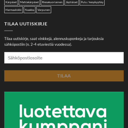
Kärpäset
Mahlakärpäset
Riesakuoriainen
Jäytiäiset
Pulu / kesykyyhky
Harmaalokki
Naakka
Varpunen
TILAA UUTISKIRJE
Tilaa uutiskirje, saat vinkkejä, alennuskuponkeja ja tarjouksia
sähköpostiin (n. 2-4 etuviestiä vuodessa).