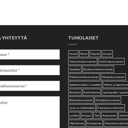
A YHTEYTTÄ
TUHOLAISET
Hiiret
Rotat
Myyrät
Oravat
Vyöturkiskuoriainen
Vyöihrakuoriainen
Vaatekoi
Ruskoturkiskuoriainen
Pilkkuturkiskuoriainen
Museokuoriainen
Saksantorakka / russakka
Metsa- ja lapintor
Riisihärö
Keittiökoisa
Jauhopukki / jauh
Rohmukuoriainen
Hinkalokuoriainen
Jyvä- ja riisikärsäkäs
Faaraomuurahainen
Lutikka
Kirppu
Täit
Ampiainen
Herhil
Mehiläinen
Kimalainen
Hevosmuurahain