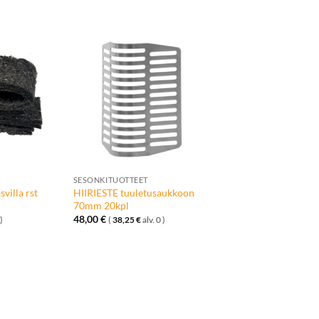
Lisää
Lisää
toivelistalle
toivelistalle
+
SESONKITUOTTEET
villa rst
HIIRIESTE tuuletusaukkoon
70mm 20kpl
48,00
€
)
(
38,25
€
alv. 0 )