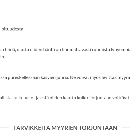
n pituudesta
n hiiriä, mutta niiden häntä on huomattavasti ruumista lyhyempi. 
in.
ssa pureskellessaan kasvien juuria. Ne voivat myös levittää myyr
allista kulkuaukot ja estä niiden kautta kulku. Torjuntaan voi käy
TARVIKKEITA MYYRIEN TORJUNTAAN