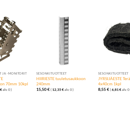
Lisää
Lisää
toivelistalle
toivelistalle
+
+
 JA -MONITORIT
SESONKITUOTTEET
SESONKITUOTTEET
TE
HIIRIESTE tuuletusaukkoon
JYRSIJÄESTE Teräs
oon 70mm 10kpl
240mm
4x40cm 1kpl
15,50
€
8,55
€
€
alv. 0 )
(
12,35
€
alv. 0 )
(
6,81
€
alv. 0 