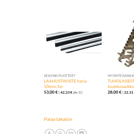
Lisää
Lisää
toivelistalle
toivelistalle
+
+
OTTEET
SESONKITUOTTEET
HYÖNTEISANSAT
LAAHUSTIIVISTE harja
TUHOLAISES
ARJA 4m
50mm,1m
tuuletusaukk
3,03
€
alv. 0 )
53,00
€
28,00
€
(
42,23
€
alv. 0 )
(
22,31
Palaa takaisin