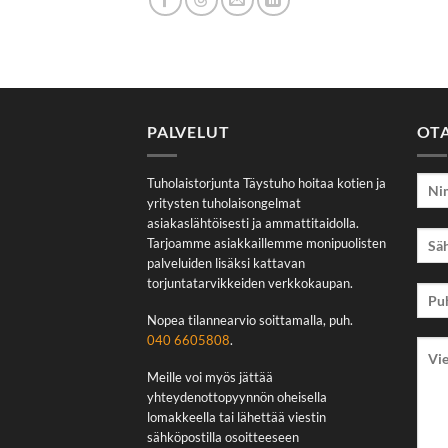
PALVELUT
OT
Tuholaistorjunta Täystuho hoitaa kotien ja
yritysten tuholaisongelmat
asiakaslähtöisesti ja ammattitaidolla.
Tarjoamme asiakkaillemme monipuolisten
palveluiden lisäksi kattavan
torjuntatarvikkeiden verkkokaupan.
Nopea tilannearvio soittamalla, puh.
040 6605808
.
Meille voi myös jättää
yhteydenottopyynnön oheisella
lomakkeella tai lähettää viestin
sähköpostilla osoitteeseen