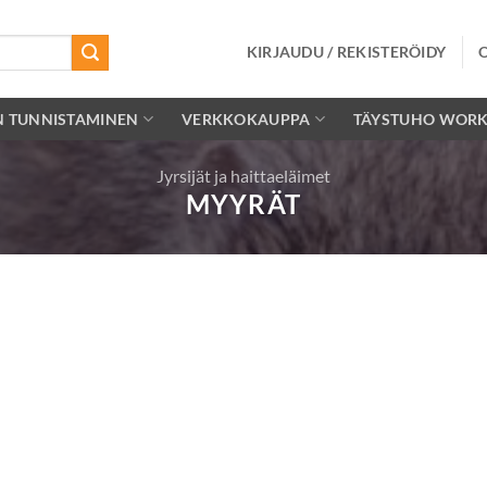
KIRJAUDU / REKISTERÖIDY
N TUNNISTAMINEN
VERKKOKAUPPA
TÄYSTUHO WOR
Jyrsijät ja haittaeläimet
MYYRÄT