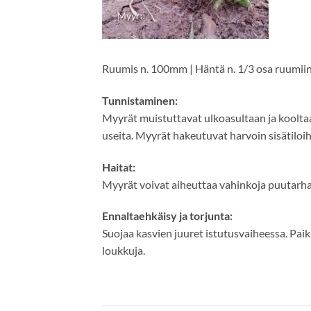
Myyrä
Ruumis n. 100mm | Häntä n. 1/3 osa ruumii
Tunnistaminen:
Myyrät muistuttavat ulkoasultaan ja kooltaa
useita. Myyrät hakeutuvat harvoin sisätiloih
Haitat:
Myyrät voivat aiheuttaa vahinkoja puutarha
Ennaltaehkäisy ja torjunta:
Suojaa kasvien juuret istutusvaiheessa. Paik
loukkuja.