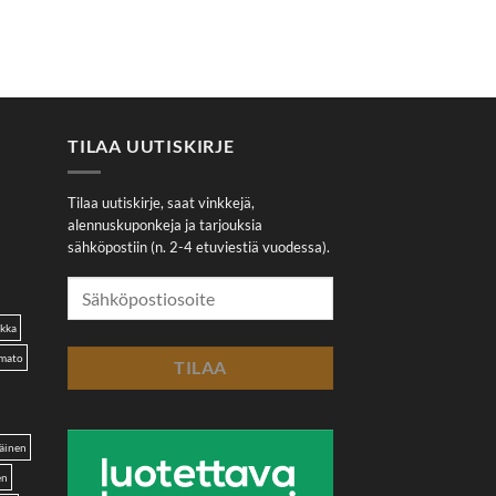
TILAA UUTISKIRJE
Tilaa uutiskirje, saat vinkkejä,
alennuskuponkeja ja tarjouksia
sähköpostiin (n. 2-4 etuviestiä vuodessa).
akka
omato
äinen
en