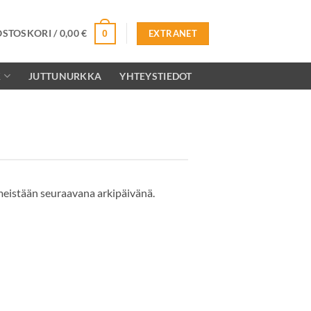
OSTOSKORI /
0,00
€
0
EXTRANET
K
JUTTUNURKKA
YHTEYSTIEDOT
meistään seuraavana arkipäivänä.