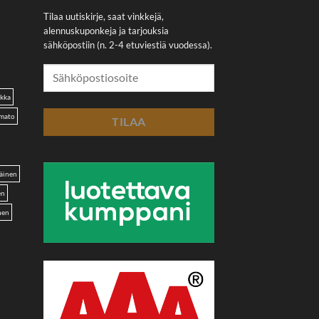
Tilaa uutiskirje, saat vinkkejä,
alennuskuponkeja ja tarjouksia
sähköpostiin (n. 2-4 etuviestiä vuodessa).
akka
omato
äinen
en
nen