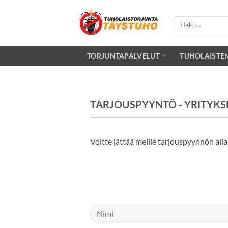
Skip
to
Etsi:
content
TORJUNTAPALVELUT
TUHOLAISTE
TARJOUSPYYNTÖ - YRITYKS
Voitte jättää meille tarjouspyynnön al