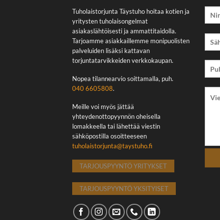
Tuholaistorjunta Täystuho hoitaa kotien ja
yritysten tuholaisongelmat
asiakaslähtöisesti ja ammattitaidolla.
Tarjoamme asiakkaillemme monipuolisten
palveluiden lisäksi kattavan
torjuntatarvikkeiden verkkokaupan.
Nopea tilannearvio soittamalla, puh.
040 6605808
.
Meille voi myös jättää
yhteydenottopyynnön oheisella
lomakkeella tai lähettää viestin
sähköpostilla osoitteeseen
tuholaistorjunta@taystuho.fi
TARJOUSPYYNTÖ YRITYKSET
TARJOUSPYYNTÖ YKSITYISET