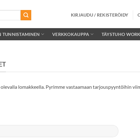
KIRJAUDU / REKISTERÖIDY
N TUNNISTAMINEN
VERKKOKAUPPA
TÄYSTUHO WOR
ET
la olevalla lomakkeella. Pyrimme vastaamaan tarjouspyyntöihin vii