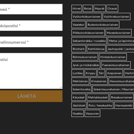
Hiiret
Rotat
Myyrät
Oravat
Vyöturkiskuoriainen
Vyöihrakuoriainen
Vaatekoi
Ruskoturkiskuoriainen
Pilkkuturkiskuoriainen
Museokuoriainen
Saksantorakka / russakka
Metsa- ja lapintor
Riisihärö
Keittiökoisa
Jauhopukki / jauh
Rohmukuoriainen
Hinkalokuoriainen
Jyvä- ja riisikärsäkäs
Faaraomuurahainen
Lutikka
Kirppu
Täit
Ampiainen
Herhil
Mehiläinen
Kimalainen
Hevosmuurahain
Sokeritoukka
Sokerimuurahainen / Mauriai
Kärpäset
Mahlakärpäset
Riesakuoriainen
Jäytiäiset
Pulu / kesykyyhky
Harmaalokki
Naakka
Varpunen