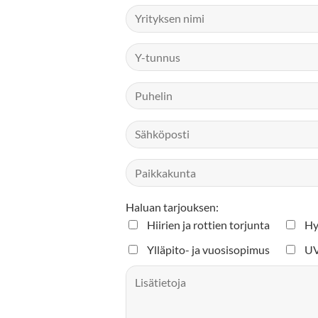
Haluan tarjouksen:
Hiirien ja rottien torjunta
Hy
Ylläpito- ja vuosisopimus
UV