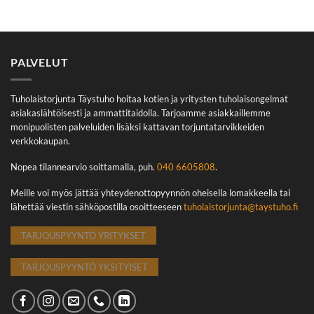
PALVELUT
Tuholaistorjunta Täystuho hoitaa kotien ja yritysten tuholaisongelmat
asiakaslähtöisesti ja ammattitaidolla. Tarjoamme asiakkaillemme
monipuolisten palveluiden lisäksi kattavan torjuntatarvikkeiden
verkkokaupan.
Nopea tilannearvio soittamalla, puh.
040 6605808
.
Meille voi myös jättää yhteydenottopyynnön oheisella lomakkeella tai
lähettää viestin sähköpostilla osoitteeseen
tuholaistorjunta@taystuho.fi
TARJOUSPYYNTÖ YRITYKSET
TARJOUSPYYNTÖ YKSITYISET