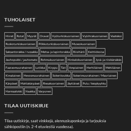
TUHOLAISET
Hiiret
Rotat
Myyrät
Oravat
Vyöturkiskuoriainen
Vyöihrakuoriainen
Vaatekoi
Ruskoturkiskuoriainen
Pilkkuturkiskuoriainen
Museokuoriainen
Saksantorakka / russakka
Metsa- ja lapintorakka
Riisihärö
Keittiökoisa
Jauhopukki / jauhomato
Rohmukuoriainen
Hinkalokuoriainen
Jyvä- ja riisikärsäkäs
Faaraomuurahainen
Lutikka
Kirppu
Täit
Ampiainen
Herhiläinen
Mehiläinen
Kimalainen
Hevosmuurahainen
Sokeritoukka
Sokerimuurahainen / Mauriainen
Kärpäset
Mahlakärpäset
Riesakuoriainen
Jäytiäiset
Pulu / kesykyyhky
Harmaalokki
Naakka
Varpunen
TILAA UUTISKIRJE
Tilaa uutiskirje, saat vinkkejä, alennuskuponkeja ja tarjouksia
sähköpostiin (n. 2-4 etuviestiä vuodessa).