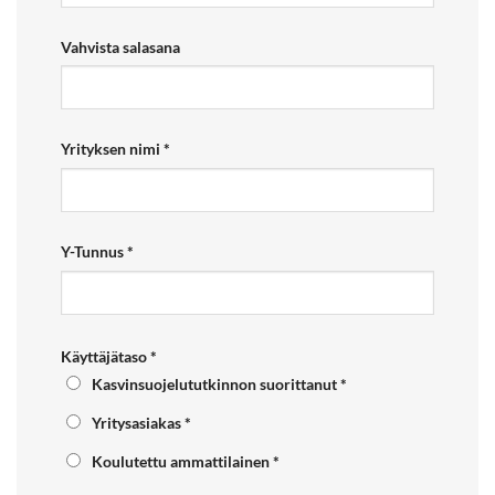
Vahvista salasana
Yrityksen nimi
*
Y-Tunnus
*
Käyttäjätaso
*
Kasvinsuojelututkinnon suorittanut
*
Yritysasiakas
*
Koulutettu ammattilainen
*