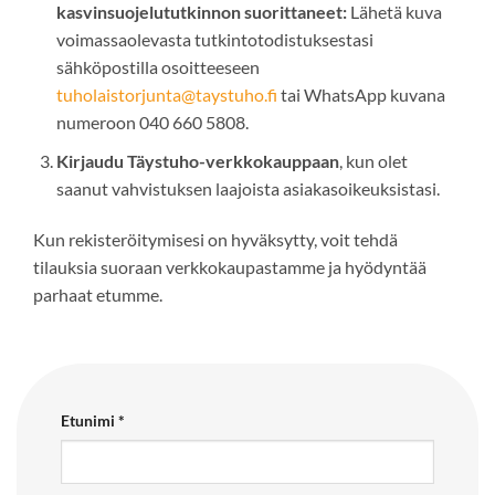
kasvinsuojelututkinnon suorittaneet:
Lähetä kuva
voimassaolevasta tutkintotodistuksestasi
sähköpostilla osoitteeseen
tuholaistorjunta@taystuho.fi
tai WhatsApp kuvana
numeroon 040 660 5808⁠.
Kirjaudu Täystuho-verkkokauppaan
, kun olet
saanut vahvistuksen laajoista asiakasoikeuksistasi.
Kun rekisteröitymisesi on hyväksytty, voit tehdä
tilauksia suoraan verkkokaupastamme ja hyödyntää
parhaat etumme.
Etunimi
*