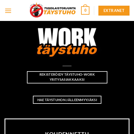
Skip
EXTRANET
0
to
content
REKISTERÖIDY TÄYSTUHO-WORK
YRITYSASIAKKAAKSI
HAE TÄYSTUHON JÄLLEENMYYJÄKSI