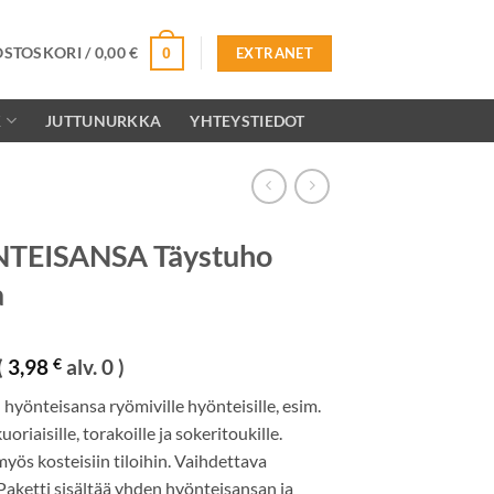
OSTOSKORI /
0,00
€
0
EXTRANET
K
JUTTUNURKKA
YHTEYSTIEDOT
TEISANSA Täystuho
a
(
3,98
€
alv. 0 )
yönteisansa ryömiville hyönteisille, esim.
 kuoriaisille, torakoille ja sokeritoukille.
yös kosteisiin tiloihin. Vaihdettava
 Paketti sisältää yhden hyönteisansan ja