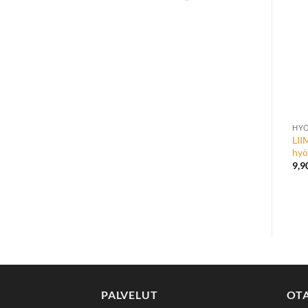
LII
hyö
9,9
PALVELUT
OT