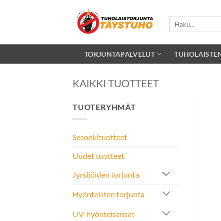
Skip
to
Etsi:
content
TORJUNTAPALVELUT
TUHOLAISTE
KAIKKI TUOTTEET
TUOTERYHMÄT
Sesonkituotteet
Uudet tuotteet
Jyrsijöiden torjunta
Hyönteisten torjunta
UV-hyönteisansat