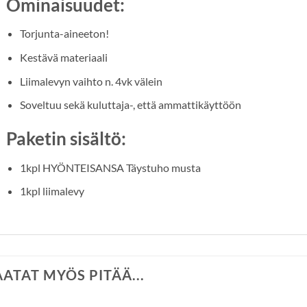
Ominaisuudet:
Torjunta-aineeton!
Kestävä materiaali
Liimalevyn vaihto n. 4vk välein
Soveltuu sekä kuluttaja-, että ammattikäyttöön
Paketin sisältö:
1kpl HYÖNTEISANSA Täystuho musta
1kpl liimalevy
AATAT MYÖS PITÄÄ...