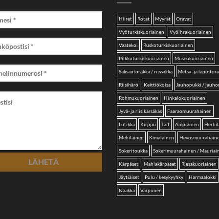
Hiiret
Rotat
Myyrät
Oravat
Vyöturkiskuoriainen
Vyöihrakuoriainen
Vaatekoi
Ruskoturkiskuoriainen
Pilkkuturkiskuoriainen
Museokuoriainen
Saksantorakka / russakka
Metsa- ja lapintor
Riisihärö
Keittiökoisa
Jauhopukki / jauh
Rohmukuoriainen
Hinkalokuoriainen
Jyvä- ja riisikärsäkäs
Faaraomuurahainen
Lutikka
Kirppu
Täit
Ampiainen
Herhil
Mehiläinen
Kimalainen
Hevosmuurahain
Sokeritoukka
Sokerimuurahainen / Mauriai
Kärpäset
Mahlakärpäset
Riesakuoriainen
Jäytiäiset
Pulu / kesykyyhky
Harmaalokki
Naakka
Varpunen