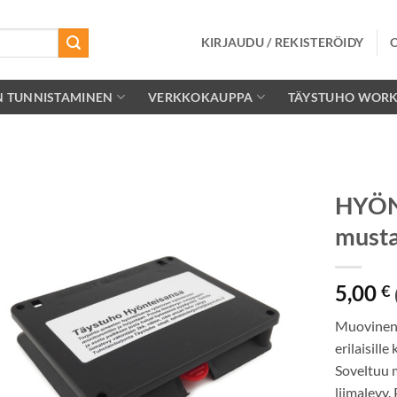
KIRJAUDU / REKISTERÖIDY
N TUNNISTAMINEN
VERKKOKAUPPA
TÄYSTUHO WOR
HYÖN
must
Lisää
toivelistalle
5,00
€
Muovinen h
erilaisille
Soveltuu m
liimalevy.