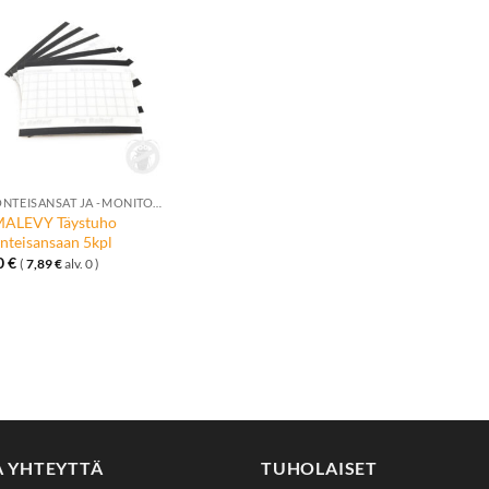
Lisää
toivelistalle
+
HYÖNTEISANSAT JA -MONITORIT
MALEVY Täystuho
nteisansaan 5kpl
0
€
(
7,89
€
alv. 0 )
A YHTEYTTÄ
TUHOLAISET