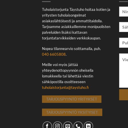
Tuholaistorjunta Täystuho hoitaa kotien ja
yritysten tuholaisongelmat
asiakaslähtöisesti ja ammattitaidolla.
Tarjoamme asiakkaillemme monipuolisten
palveluiden lisäksi kattavan
torjuntatarvikkeiden verkkokaupan.
Nopea tilannearvio soittamalla, puh.
040 6605808
.
Meille voi myös jättää
yhteydenottopyynnön oheisella
lomakkeella tai lähettää viestin
sähköpostilla osoitteeseen
tuholaistorjunta@taystuho.fi
TARJOUSPYYNTÖ YRITYKSET
TARJOUSPYYNTÖ YKSITYISET