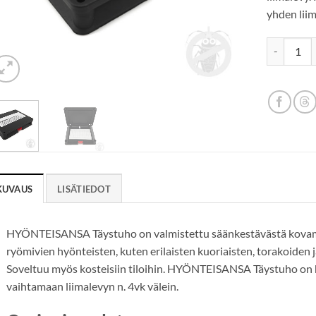
yhden liim
HYÖNTEISA
KUVAUS
LISÄTIEDOT
HYÖNTEISANSA Täystuho on valmistettu säänkestävästä kovamuo
ryömivien hyönteisten, kuten erilaisten kuoriaisten, torakoiden
Soveltuu myös kosteisiin tiloihin. HYÖNTEISANSA Täystuho on 
vaihtamaan liimalevyn n. 4vk välein.