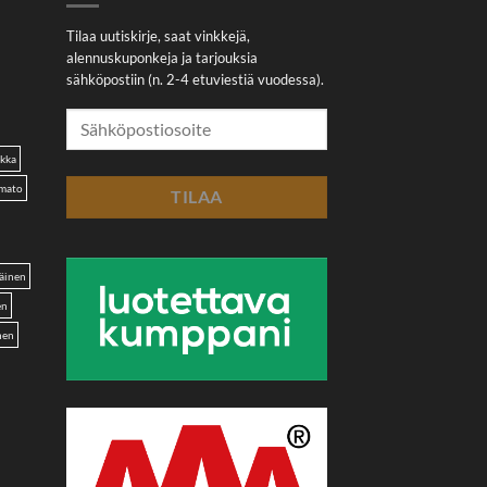
Tilaa uutiskirje, saat vinkkejä,
alennuskuponkeja ja tarjouksia
sähköpostiin (n. 2-4 etuviestiä vuodessa).
akka
omato
äinen
en
nen