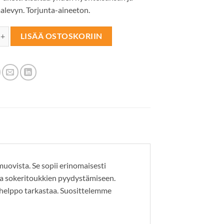
alevyn. Torjunta-aineeton.
NSA Täystuho musta määrä
LISÄÄ OSTOSKORIIN
vista. Se sopii erinomaisesti
 ja sokeritoukkien pyydystämiseen.
helppo tarkastaa. Suosittelemme