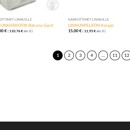
+
OTTIMET LINNUILLE
KARKOTTIMET LINNUILLE
NUNKARKOTIN Balcony Gard
LINNUNPELÄTIN Korppi
00
€
15,00
€
(
110,76
€
alv. 0 )
(
11,95
€
alv. 0 )
1
2
3
4
…
11
12