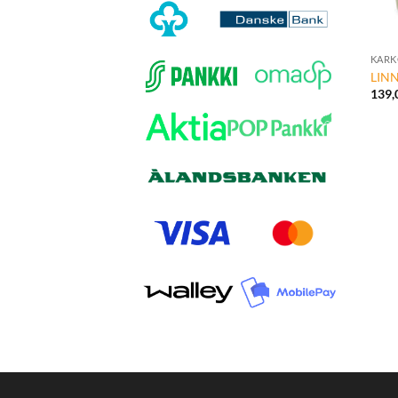
+
KARK
LIN
139,