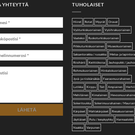
A YHTEYTTÄ
TUHOLAISET
Hiiret
Rotat
Myyrät
Oravat
Vyöturkiskuoriainen
Vyöihrakuoriainen
Vaatekoi
Ruskoturkiskuoriainen
Pilkkuturkiskuoriainen
Museokuoriainen
Saksantorakka / russakka
Metsa- ja lapintor
Riisihärö
Keittiökoisa
Jauhopukki / jauh
Rohmukuoriainen
Hinkalokuoriainen
Jyvä- ja riisikärsäkäs
Faaraomuurahainen
Lutikka
Kirppu
Täit
Ampiainen
Herhil
Mehiläinen
Kimalainen
Hevosmuurahain
Sokeritoukka
Sokerimuurahainen / Mauriai
Kärpäset
Mahlakärpäset
Riesakuoriainen
Jäytiäiset
Pulu / kesykyyhky
Harmaalokki
Naakka
Varpunen