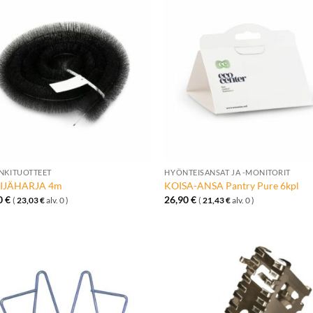
Lisää
Lisä
toivelistalle
toivelis
+
NKITUOTTEET
HYÖNTEISANSAT JA -MONITORIT
SIJÄHARJA 4m
KOISA-ANSA Pantry Pure 6kpl
0
€
26,90
€
(
23,03
€
alv. 0 )
(
21,43
€
alv. 0 )
Lisää
Lisä
toivelistalle
toivelis