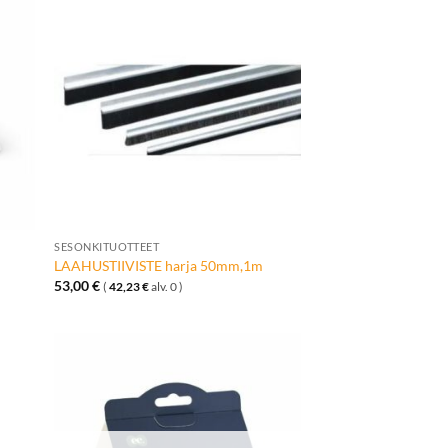
ä
Lisää
talle
toivelistalle
+
SESONKITUOTTEET
LAAHUSTIIVISTE harja 50mm,1m
53,00
€
(
42,23
€
alv. 0 )
ä
Lisää
talle
toivelistalle