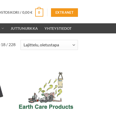
OSTOSKORI /
0,00
€
0
EXTRANET
K
JUTTUNURKKA
YHTEYSTIEDOT
–18 / 228
ä
Lisää
talle
toivelistalle