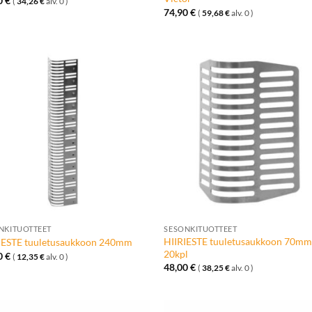
0
€
(
34,26
€
alv. 0 )
74,90
€
(
59,68
€
alv. 0 )
Lisää
Lisä
toivelistalle
toivelis
+
NKITUOTTEET
SESONKITUOTTEET
HIIRIESTE tuuletusaukkoon 70m
IESTE tuuletusaukkoon 240mm
20kpl
0
€
(
12,35
€
alv. 0 )
48,00
€
(
38,25
€
alv. 0 )