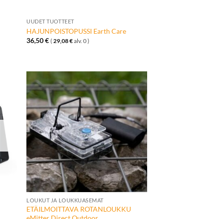
+
UUDET TUOTTEET
U
HAJUNPOISTOPUSSI Earth Care
36,50
€
(
29,08
€
alv. 0 )
ä
Lisää
talle
toivelistalle
LOUKUT JA LOUKKUASEMAT
U
ETÄILMOITTAVA ROTANLOUKKU
eMitter Direct Outdoor