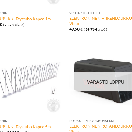
+
PIIKIT
SESONKITUOTTEET
ELEKTRONINEN HIIRENLOUKK
UPIIKKI Täystuho Kapea 1m
Victor
€
(
7,17
€
alv. 0 )
49,90
€
(
39,76
€
alv. 0 )
Lisää
Lisä
toivelistalle
toivelis
VARASTO LOPPU
+
PIIKIT
LOUKUT JA LOUKKUASEMAT
ELEKTRONINEN ROTANLOUKK
UPIIKKI Täystuho Kapea 5m
Victor