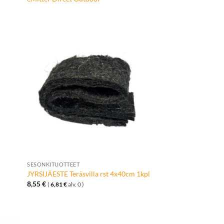
ä
Lisää
talle
toivelistalle
+
SESONKITUOTTEET
m
JYRSIJÄESTE Teräsvilla rst 4x40cm 1kpl
8,55
€
(
6,81
€
alv. 0 )