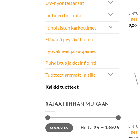
UV-hyönteisansat
+
LINTU
Lintujen torjunta
LINT
9,00
Tuholaisten karkottimet
Elävänä pyytävät loukut
Työvälineet ja suojaimet
Puhdistus ja desinfiointi
Tuotteet ammattilaisille
Kaikki tuotteet
RAJAA HINNAN MUKAAN
+
Minimihinta
Maksimihinta
LINTU
Hinta:
0 €
—
1 650 €
SUODATA
LINT