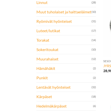
Linnut
(28)
Muut tuholaiset ja haittaeläimet
(10)
Ryömivät hyönteiset
(31)
Luteet/lutikat
(17)
Torakat
(14)
Sokeritoukat
(10)
+
Muurahaiset
(12)
SESO
JYR
Hämähäkit
(2)
28,9
Punkit
(2)
Lentävät hyönteiset
(32)
Kärpäset
(18)
Hedelmäkärpäset
(6)