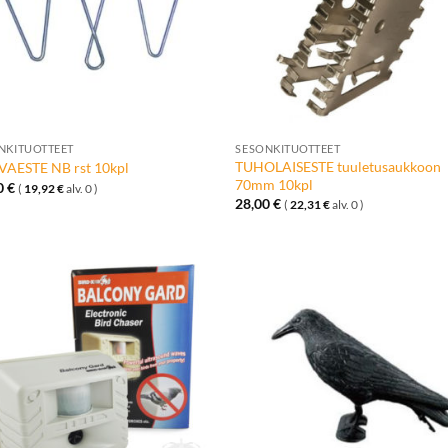
+
NKITUOTTEET
SESONKITUOTTEET
TUHOLAISESTE tuuletusaukkoon
AESTE NB rst 10kpl
70mm 10kpl
0
€
(
19,92
€
alv. 0 )
28,00
€
(
22,31
€
alv. 0 )
Lisää
Lisä
toivelistalle
toivelis