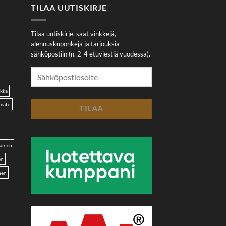
TILAA UUTISKIRJE
Tilaa uutiskirje, saat vinkkejä,
alennuskuponkeja ja tarjouksia
sähköpostiin (n. 2-4 etuviestiä vuodessa).
akka
omato
äinen
en
nen