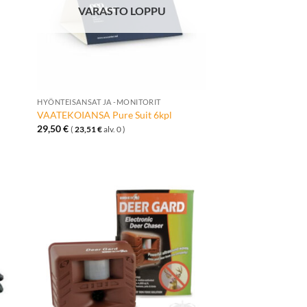
VARASTO LOPPU
+
HYÖNTEISANSAT JA -MONITORIT
VAATEKOIANSA Pure Suit 6kpl
29,50
€
(
23,51
€
alv. 0 )
ä
Lisää
talle
toivelistalle