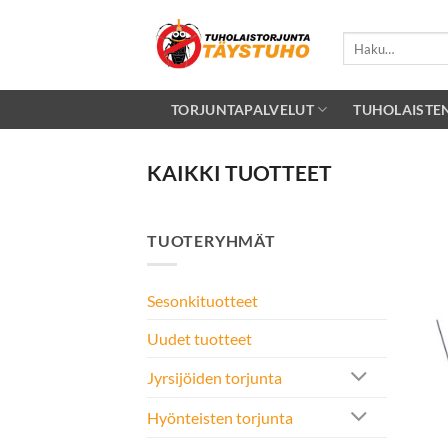
Skip
to
Etsi:
content
TORJUNTAPALVELUT
TUHOLAISTE
KAIKKI TUOTTEET
TUOTERYHMÄT
Sesonkituotteet
Uudet tuotteet
Jyrsijöiden torjunta
Hyönteisten torjunta