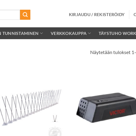
KIRJAUDU / REKISTERÖIDY
N TUNNISTAMINEN
VERKKOKAUPPA
TÄYSTUHO WOR
Näytetään tulokset 1
Lisää
Lisä
toivelistalle
toivelis