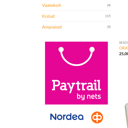
Vaatekoit
(4)
Koisat
(17)
Ampiaiset
(9)
+
SESO
ORAV
25,0