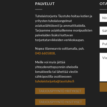
PALVELUT
OT
Tuholaistorjunta Täystuho hoitaa kotien ja
yritysten tuholaisongelmat
asiakaslähtöisesti ja ammattitaidolla.
Tarjoamme asiakkaillemme monipuolisten
palveluiden lisäksi kattavan
torjuntatarvikkeiden verkkokaupan.
Nopea tilannearvio soittamalla, puh.
040 6605808
.
Meille voi myös jättää
yhteydenottopyynnön oheisella
lomakkeella tai lähettää viestin
sähköpostilla osoitteeseen
tuholaistorjunta@taystuho.fi
TARJOUSPYYNTÖ YRITYKSET
TARJOUSPYYNTÖ YKSITYISET