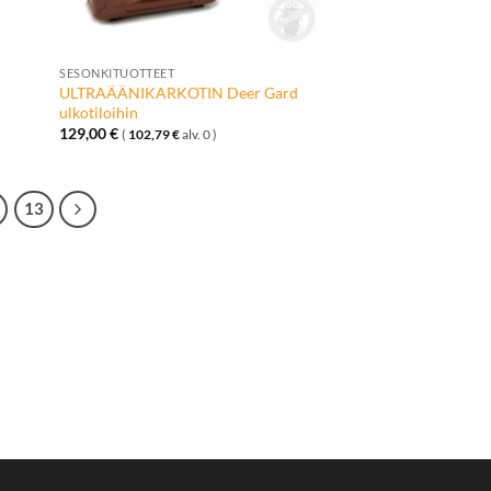
+
SESONKITUOTTEET
ULTRAÄÄNIKARKOTIN Deer Gard
ulkotiloihin
129,00
€
(
102,79
€
alv. 0 )
13