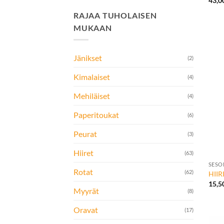
43,0
RAJAA TUHOLAISEN
MUKAAN
Jänikset
(2)
Kimalaiset
(4)
Mehiläiset
(4)
Paperitoukat
(6)
Peurat
(3)
+
Hiiret
(63)
SESO
Rotat
(62)
HIIR
15,5
Myyrät
(8)
Oravat
(17)