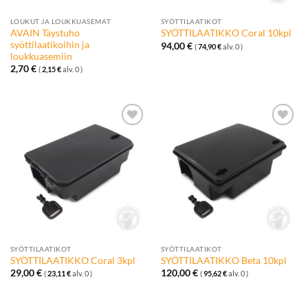
LOUKUT JA LOUKKUASEMAT
SYÖTTILAATIKOT
AVAIN Täystuho
SYÖTTILAATIKKO Coral 10kpl
syöttilaatikoihin ja
94,00
€
(
74,90
€
alv. 0 )
loukkuasemiin
2,70
€
(
2,15
€
alv. 0 )
Lisää
Lisää
toivelistalle
toivelistalle
SYÖTTILAATIKOT
SYÖTTILAATIKOT
SYÖTTILAATIKKO Coral 3kpl
SYÖTTILAATIKKO Beta 10kpl
29,00
€
120,00
€
(
23,11
€
alv. 0 )
(
95,62
€
alv. 0 )