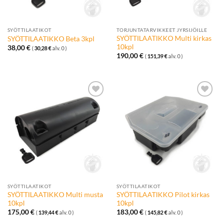
SYÖTTILAATIKOT
TORJUNTATARVIKKEET JYRSIJÖILLE
SYÖTTILAATIKKO Multi kirkas
SYÖTTILAATIKKO Beta 3kpl
10kpl
38,00
€
(
30,28
€
alv. 0 )
190,00
€
(
151,39
€
alv. 0 )
Lisää
Lisää
toivelistalle
toivelistalle
SYÖTTILAATIKOT
SYÖTTILAATIKOT
SYÖTTILAATIKKO Multi musta
SYÖTTILAATIKKO Pilot kirkas
10kpl
10kpl
175,00
€
183,00
€
(
139,44
€
alv. 0 )
(
145,82
€
alv. 0 )