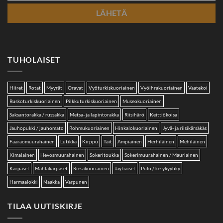
TUHOLAISET
Hiiret
Rotat
Myyrät
Oravat
Vyöturkiskuoriainen
Vyöihrakuoriainen
Vaatekoi
Ruskoturkiskuoriainen
Pilkkuturkiskuoriainen
Museokuoriainen
Saksantorakka / russakka
Metsa- ja lapintorakka
Riisihärö
Keittiökoisa
Jauhopukki / jauhomato
Rohmukuoriainen
Hinkalokuoriainen
Jyvä- ja riisikärsäkäs
Faaraomuurahainen
Lutikka
Kirppu
Täit
Ampiainen
Herhiläinen
Mehiläinen
Kimalainen
Hevosmuurahainen
Sokeritoukka
Sokerimuurahainen / Mauriainen
Kärpäset
Mahlakärpäset
Riesakuoriainen
Jäytiäiset
Pulu / kesykyyhky
Harmaalokki
Naakka
Varpunen
TILAA UUTISKIRJE