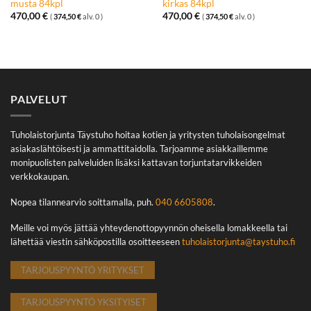
musta 84kpl
kirkas 84kpl
470,00
€
470,00
€
(
374,50
€
alv. 0 )
(
374,50
€
alv. 0 )
PALVELUT
Tuholaistorjunta Täystuho hoitaa kotien ja yritysten tuholaisongelmat
asiakaslähtöisesti ja ammattitaidolla. Tarjoamme asiakkaillemme
monipuolisten palveluiden lisäksi kattavan torjuntatarvikkeiden
verkkokaupan.
Nopea tilannearvio soittamalla, puh.
040 6605808
.
Meille voi myös jättää yhteydenottopyynnön oheisella lomakkeella tai
lähettää viestin sähköpostilla osoitteeseen
tuholaistorjunta@taystuho.fi
TARJOUSPYYNTÖ YRITYKSET
TARJOUSPYYNTÖ YKSITYISET