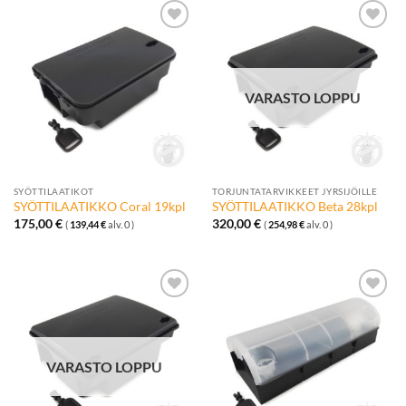
Lisää
Lisää
toivelistalle
toivelistalle
VARASTO LOPPU
SYÖTTILAATIKOT
TORJUNTATARVIKKEET JYRSIJÖILLE
SYÖTTILAATIKKO Coral 19kpl
SYÖTTILAATIKKO Beta 28kpl
175,00
€
320,00
€
(
139,44
€
alv. 0 )
(
254,98
€
alv. 0 )
Lisää
Lisää
toivelistalle
toivelistalle
VARASTO LOPPU