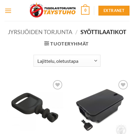
Skip
EXTRANET
0
to
content
JYRSIJÖIDEN TORJUNTA
/
SYÖTTILAATIKOT
TUOTERYHMÄT
Lisää
Lisää
toivelistalle
toivelistalle