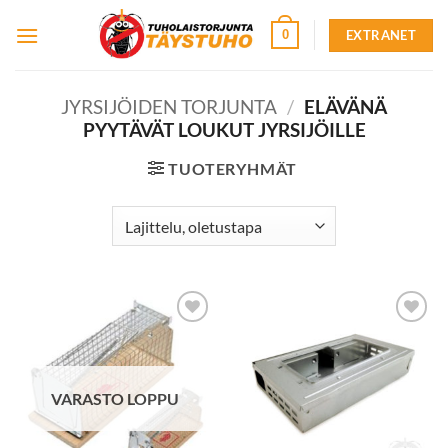
Skip
EXTRANET
0
to
content
JYRSIJÖIDEN TORJUNTA
/
ELÄVÄNÄ
PYYTÄVÄT LOUKUT JYRSIJÖILLE
TUOTERYHMÄT
Lisää
Lisää
toivelistalle
toivelistalle
VARASTO LOPPU