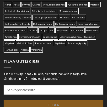
Hiiret
Rotat
Myyrät
Oravat
Vyöturkiskuoriainen
Vyöihrakuoriainen
Vaatekoi
Ruskoturkiskuoriainen
Pilkkuturkiskuoriainen
Museokuoriainen
Saksantorakka / russakka
Metsa- ja lapintorakka
Riisihärö
Keittiökoisa
Jauhopukki / jauhomato
Rohmukuoriainen
Hinkalokuoriainen
Jyvä- ja riisikärsäkäs
Faaraomuurahainen
Lutikka
Kirppu
Täit
Ampiainen
Herhiläinen
Mehiläinen
Kimalainen
Hevosmuurahainen
Sokeritoukka
Sokerimuurahainen / Mauriainen
Kärpäset
Mahlakärpäset
Riesakuoriainen
Jäytiäiset
Pulu / kesykyyhky
Harmaalokki
Naakka
Varpunen
TILAA UUTISKIRJE
Tilaa uutiskirje, saat vinkkejä, alennuskuponkeja ja tarjouksia
sähköpostiin (n. 2-4 etuviestiä vuodessa).