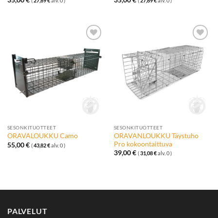
35,00
€
35,00
€
(
27,89
€
alv. 0 )
(
27,89
€
alv. 0 )
Lisää
Lisää
toivelistalle
toivelistalle
SESONKITUOTTEET
SESONKITUOTTEET
ORAVANLOUKKU Täystuho
ORAVALOUKKU Camo
Pro kokoontaittuva
55,00
€
(
43,82
€
alv. 0 )
39,00
€
(
31,08
€
alv. 0 )
PALVELUT