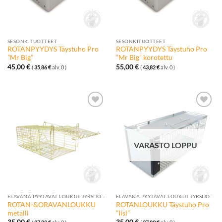
SESONKITUOTTEET
SESONKITUOTTEET
ROTANPYYDYS Täystuho Pro
ROTANPYYDYS Täystuho Pro
”Mr Big”
”Mr Big” korotettu
45,00
€
55,00
€
(
35,86
€
alv. 0 )
(
43,82
€
alv. 0 )
Lisää
Lisää
toivelistalle
toivelistalle
VARASTO LOPPU
ELÄVÄNÄ PYYTÄVÄT LOUKUT JYRSIJÖILLE
ELÄVÄNÄ PYYTÄVÄT LOUKUT JYRSIJÖILLE
ROTAN-&ORAVANLOUKKU
ROTANLOUKKU Täystuho Pro
metalli
”Iisi”