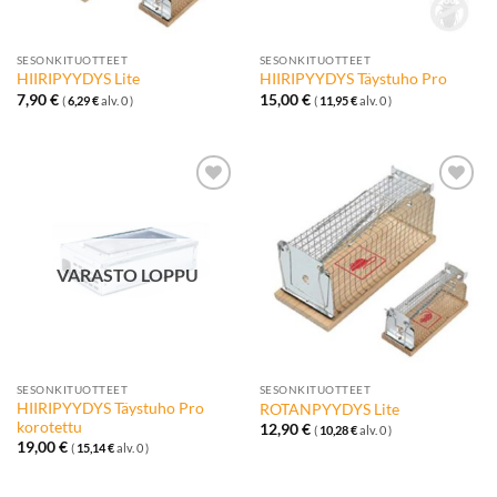
SESONKITUOTTEET
SESONKITUOTTEET
HIIRIPYYDYS Lite
HIIRIPYYDYS Täystuho Pro
7,90
€
15,00
€
(
6,29
€
alv. 0 )
(
11,95
€
alv. 0 )
Lisää
Lisää
toivelistalle
toivelistalle
VARASTO LOPPU
SESONKITUOTTEET
SESONKITUOTTEET
HIIRIPYYDYS Täystuho Pro
ROTANPYYDYS Lite
korotettu
12,90
€
(
10,28
€
alv. 0 )
19,00
€
(
15,14
€
alv. 0 )