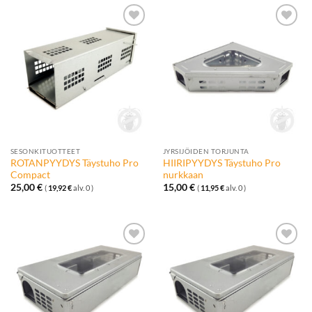
Lisää
Lisää
toivelistalle
toivelistalle
SESONKITUOTTEET
JYRSIJÖIDEN TORJUNTA
ROTANPYYDYS Täystuho Pro
HIIRIPYYDYS Täystuho Pro
Compact
nurkkaan
25,00
€
15,00
€
(
19,92
€
alv. 0 )
(
11,95
€
alv. 0 )
Lisää
Lisää
toivelistalle
toivelistalle