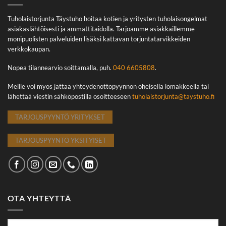
Tuholaistorjunta Täystuho hoitaa kotien ja yritysten tuholaisongelmat
asiakaslähtöisesti ja ammattitaidolla. Tarjoamme asiakkaillemme
monipuolisten palveluiden lisäksi kattavan torjuntatarvikkeiden
verkkokaupan.
Nopea tilannearvio soittamalla, puh.
040 6605808
.
Meille voi myös jättää yhteydenottopyynnön oheisella lomakkeella tai
lähettää viestin sähköpostilla osoitteeseen
tuholaistorjunta@taystuho.fi
TARJOUSPYYNTÖ YRITYKSET
TARJOUSPYYNTÖ YKSITYISET
OTA YHTEYTTÄ