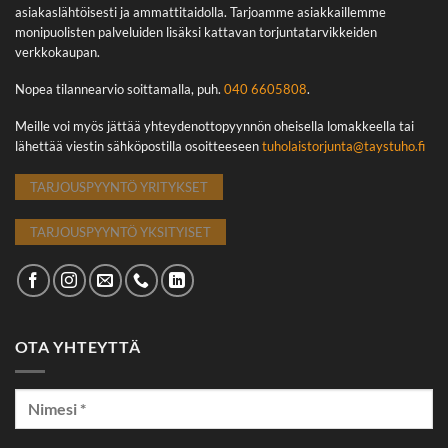
asiakaslähtöisesti ja ammattitaidolla. Tarjoamme asiakkaillemme
monipuolisten palveluiden lisäksi kattavan torjuntatarvikkeiden
verkkokaupan.
Nopea tilannearvio soittamalla, puh.
040 6605808
.
Meille voi myös jättää yhteydenottopyynnön oheisella lomakkeella tai
lähettää viestin sähköpostilla osoitteeseen
tuholaistorjunta@taystuho.fi
TARJOUSPYYNTÖ YRITYKSET
TARJOUSPYYNTÖ YKSITYISET
OTA YHTEYTTÄ