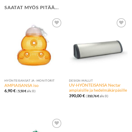
SAATAT MYÖS PITÄÄ...
Lisää
Lisää
toivelistalle
toivelistalle
HYÖNTEISANSAT JA -MONITORIT
DESIGN-MALLIT
UV-HYÖNTEISANSA Nectar
AMPIAISANSA iso
ampiaisille ja hedelmäkärpäsille
6,90
€
(
5,50
€
alv. 0 )
390,00
€
(
310,76
€
alv. 0 )
Lisää