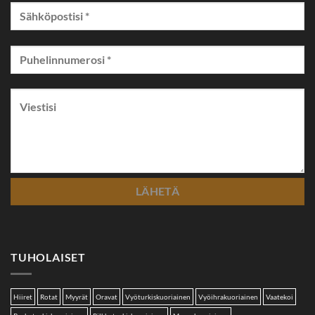
TUHOLAISET
Hiiret
Rotat
Myyrät
Oravat
Vyöturkiskuoriainen
Vyöihrakuoriainen
Vaatekoi