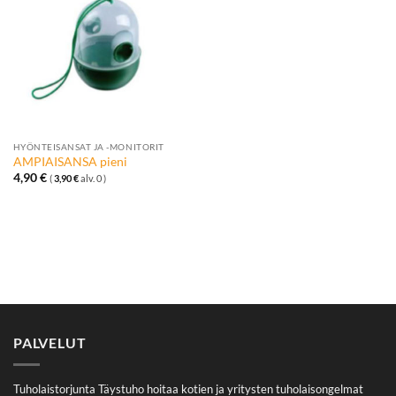
toivelistalle
HYÖNTEISANSAT JA -MONITORIT
AMPIAISANSA pieni
4,90
€
(
3,90
€
alv. 0 )
PALVELUT
Tuholaistorjunta Täystuho hoitaa kotien ja yritysten tuholaisongelmat