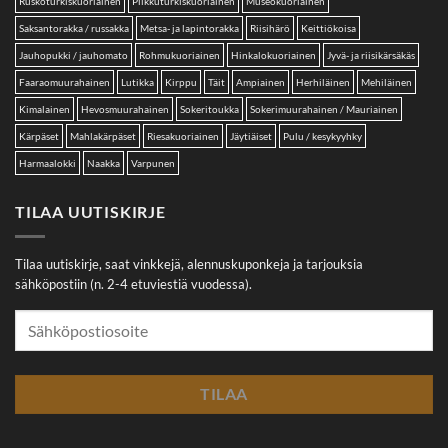
Ruskoturkiskuoriainen
Pilkkuturkiskuoriainen
Museokuoriainen
Saksantorakka / russakka
Metsa- ja lapintorakka
Riisihärö
Keittiökoisa
Jauhopukki / jauhomato
Rohmukuoriainen
Hinkalokuoriainen
Jyvä- ja riisikärsäkäs
Faaraomuurahainen
Lutikka
Kirppu
Täit
Ampiainen
Herhiläinen
Mehiläinen
Kimalainen
Hevosmuurahainen
Sokeritoukka
Sokerimuurahainen / Mauriainen
Kärpäset
Mahlakärpäset
Riesakuoriainen
Jäytiäiset
Pulu / kesykyyhky
Harmaalokki
Naakka
Varpunen
TILAA UUTISKIRJE
Tilaa uutiskirje, saat vinkkejä, alennuskuponkeja ja tarjouksia
sähköpostiin (n. 2-4 etuviestiä vuodessa).