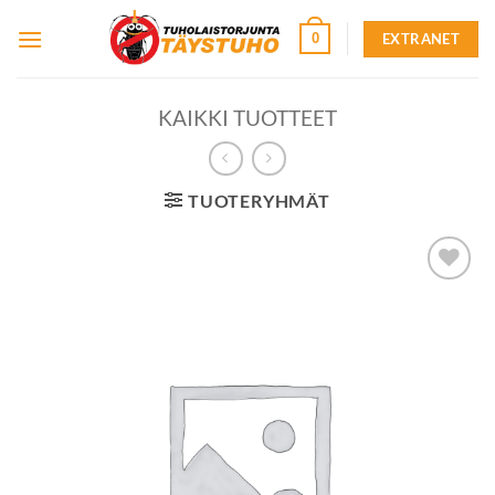
Skip
EXTRANET
0
to
content
KAIKKI TUOTTEET
TUOTERYHMÄT
Lisää
toivelistalle