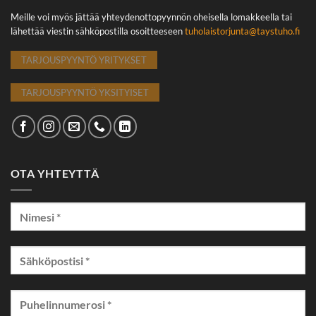
Meille voi myös jättää yhteydenottopyynnön oheisella lomakkeella tai
lähettää viestin sähköpostilla osoitteeseen
tuholaistorjunta@taystuho.fi
TARJOUSPYYNTÖ YRITYKSET
TARJOUSPYYNTÖ YKSITYISET
OTA YHTEYTTÄ