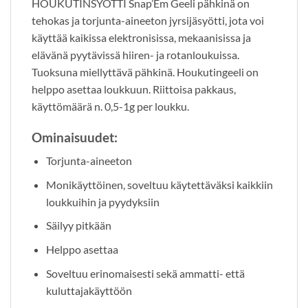
HOUKUTINSYÖTTI Snap’Em Geeli pähkinä on
tehokas ja torjunta-aineeton jyrsijäsyötti, jota voi
käyttää kaikissa elektronisissa, mekaanisissa ja
elävänä pyytävissä hiiren- ja rotanloukuissa.
Tuoksuna miellyttävä pähkinä. Houkutingeeli on
helppo asettaa loukkuun. Riittoisa pakkaus,
käyttömäärä n. 0,5-1g per loukku.
Ominaisuudet:
Torjunta-aineeton
Monikäyttöinen, soveltuu käytettäväksi kaikkiin
loukkuihin ja pyydyksiin
Säilyy pitkään
Helppo asettaa
Soveltuu erinomaisesti sekä ammatti- että
kuluttajakäyttöön