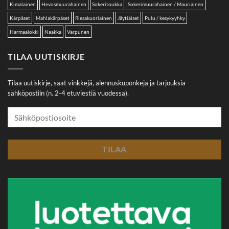
Kimalainen
Hevosmuurahainen
Sokeritoukka
Sokerimuurahainen / Mauriainen
Kärpäset
Mahlakärpäset
Riesakuoriainen
Jäytiäiset
Pulu / kesykyyhky
Harmaalokki
Naakka
Varpunen
TILAA UUTISKIRJE
Tilaa uutiskirje, saat vinkkejä, alennuskuponkeja ja tarjouksia
sähköpostiin (n. 2-4 etuviestiä vuodessa).