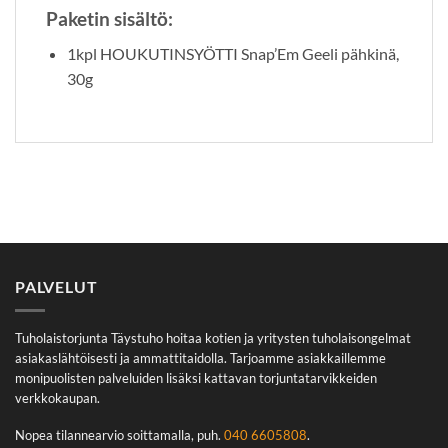
Paketin sisältö:
1kpl HOUKUTINSYÖTTI Snap’Em Geeli pähkinä,
30g
PALVELUT
Tuholaistorjunta Täystuho hoitaa kotien ja yritysten tuholaisongelmat
asiakaslähtöisesti ja ammattitaidolla. Tarjoamme asiakkaillemme
monipuolisten palveluiden lisäksi kattavan torjuntatarvikkeiden
verkkokaupan.
Nopea tilannearvio soittamalla, puh.
040 6605808
.