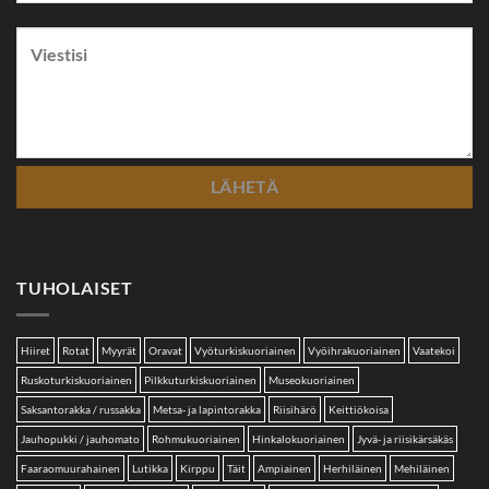
TUHOLAISET
Hiiret
Rotat
Myyrät
Oravat
Vyöturkiskuoriainen
Vyöihrakuoriainen
Vaatekoi
Ruskoturkiskuoriainen
Pilkkuturkiskuoriainen
Museokuoriainen
Saksantorakka / russakka
Metsa- ja lapintorakka
Riisihärö
Keittiökoisa
Jauhopukki / jauhomato
Rohmukuoriainen
Hinkalokuoriainen
Jyvä- ja riisikärsäkäs
Faaraomuurahainen
Lutikka
Kirppu
Täit
Ampiainen
Herhiläinen
Mehiläinen