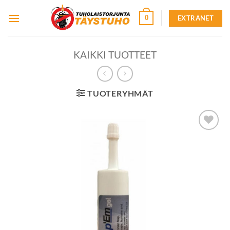
Skip
EXTRANET
0
to
content
KAIKKI TUOTTEET
TUOTERYHMÄT
Lisää
toivelistalle