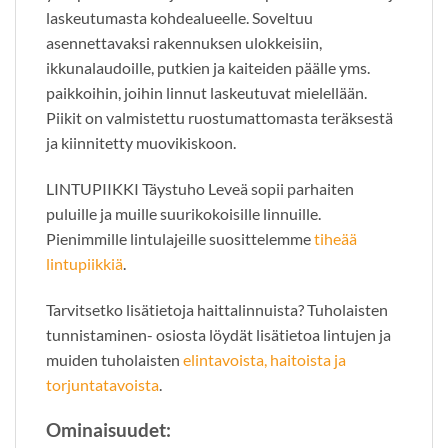
laskeutumasta kohdealueelle. Soveltuu
asennettavaksi rakennuksen ulokkeisiin,
ikkunalaudoille, putkien ja kaiteiden päälle yms.
paikkoihin, joihin linnut laskeutuvat mielellään.
Piikit on valmistettu ruostumattomasta teräksestä
ja kiinnitetty muovikiskoon.
LINTUPIIKKI Täystuho Leveä sopii parhaiten
puluille ja muille suurikokoisille linnuille.
Pienimmille lintulajeille suosittelemme
tiheää
lintupiikkiä
.
Tarvitsetko lisätietoja haittalinnuista? Tuholaisten
tunnistaminen- osiosta löydät lisätietoa lintujen ja
muiden tuholaisten
elintavoista, haitoista ja
torjuntatavoista
.
Ominaisuudet: