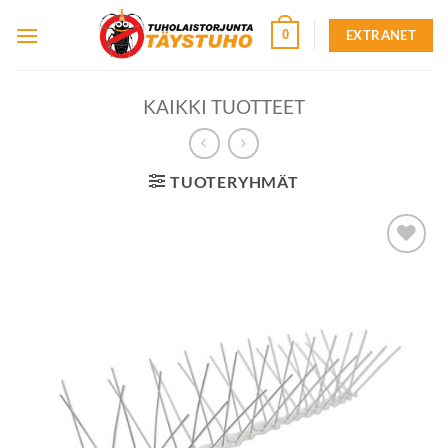
Skip
EXTRANET
0
to
content
KAIKKI TUOTTEET
TUOTERYHMÄT
Lisää
toivelistalle