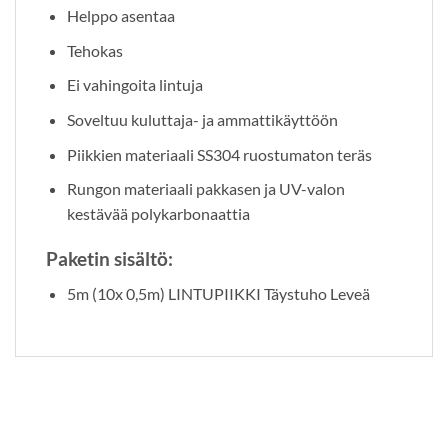
Helppo asentaa
Tehokas
Ei vahingoita lintuja
Soveltuu kuluttaja- ja ammattikäyttöön
Piikkien materiaali SS304 ruostumaton teräs
Rungon materiaali pakkasen ja UV-valon
kestävää polykarbonaattia
Paketin sisältö:
5m (10x 0,5m) LINTUPIIKKI Täystuho Leveä