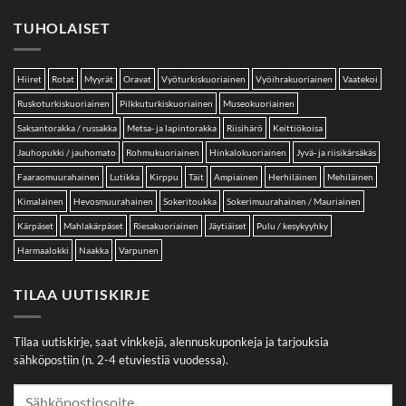
TUHOLAISET
Hiiret
Rotat
Myyrät
Oravat
Vyöturkiskuoriainen
Vyöihrakuoriainen
Vaatekoi
Ruskoturkiskuoriainen
Pilkkuturkiskuoriainen
Museokuoriainen
Saksantorakka / russakka
Metsa- ja lapintorakka
Riisihärö
Keittiökoisa
Jauhopukki / jauhomato
Rohmukuoriainen
Hinkalokuoriainen
Jyvä- ja riisikärsäkäs
Faaraomuurahainen
Lutikka
Kirppu
Täit
Ampiainen
Herhiläinen
Mehiläinen
Kimalainen
Hevosmuurahainen
Sokeritoukka
Sokerimuurahainen / Mauriainen
Kärpäset
Mahlakärpäset
Riesakuoriainen
Jäytiäiset
Pulu / kesykyyhky
Harmaalokki
Naakka
Varpunen
TILAA UUTISKIRJE
Tilaa uutiskirje, saat vinkkejä, alennuskuponkeja ja tarjouksia
sähköpostiin (n. 2-4 etuviestiä vuodessa).