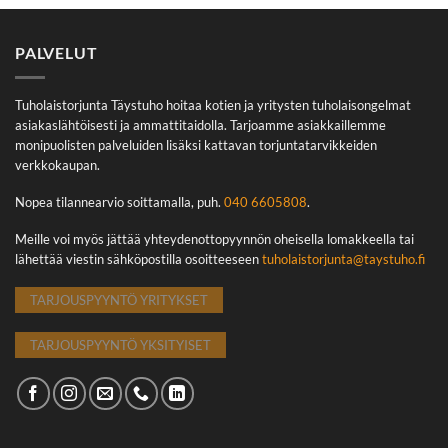
PALVELUT
Tuholaistorjunta Täystuho hoitaa kotien ja yritysten tuholaisongelmat
asiakaslähtöisesti ja ammattitaidolla. Tarjoamme asiakkaillemme
monipuolisten palveluiden lisäksi kattavan torjuntatarvikkeiden
verkkokaupan.
Nopea tilannearvio soittamalla, puh.
040 6605808
.
Meille voi myös jättää yhteydenottopyynnön oheisella lomakkeella tai
lähettää viestin sähköpostilla osoitteeseen
tuholaistorjunta@taystuho.fi
TARJOUSPYYNTÖ YRITYKSET
TARJOUSPYYNTÖ YKSITYISET