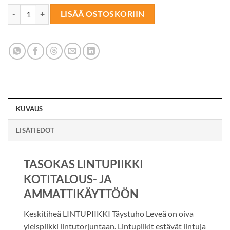
LINTUPIIKKI Täystuho Leveä 5m määrä
LISÄÄ OSTOSKORIIN
KUVAUS
LISÄTIEDOT
TASOKAS LINTUPIIKKI
KOTITALOUS- JA
AMMATTIKÄYTTÖÖN
Keskitiheä LINTUPIIKKI Täystuho Leveä on oiva
yleispiikki lintutorjuntaan. Lintupiikit estävät lintuja