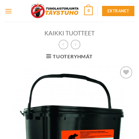
Skip
EXTRANET
0
to
content
KAIKKI TUOTTEET
TUOTERYHMÄT
Lisää
toivelistalle