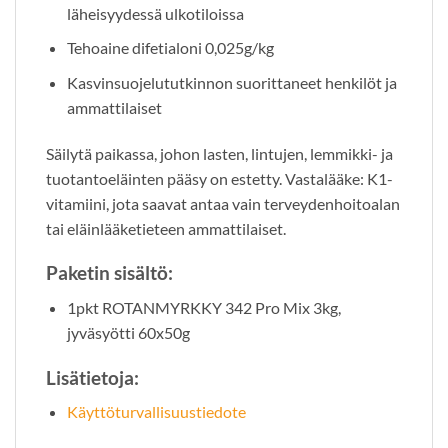
läheisyydessä ulkotiloissa
Tehoaine difetialoni 0,025g/kg
Kasvinsuojelututkinnon suorittaneet henkilöt ja
ammattilaiset
Säilytä paikassa, johon lasten, lintujen, lemmikki- ja
tuotantoeläinten pääsy on estetty. Vastalääke: K1-
vitamiini, jota saavat antaa vain terveydenhoitoalan
tai eläinlääketieteen ammattilaiset.
Paketin sisältö:
1pkt ROTANMYRKKY 342 Pro Mix 3kg,
jyväsyötti 60x50g
Lisätietoja:
Käyttöturvallisuustiedote