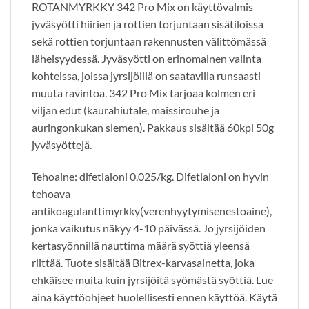
ROTANMYRKKY 342 Pro Mix on käyttövalmis
jyväsyötti hiirien ja rottien torjuntaan sisätiloissa
sekä rottien torjuntaan rakennusten välittömässä
läheisyydessä. Jyväsyötti on erinomainen valinta
kohteissa, joissa jyrsijöillä on saatavilla runsaasti
muuta ravintoa. 342 Pro Mix tarjoaa kolmen eri
viljan edut (kaurahiutale, maissirouhe ja
auringonkukan siemen). Pakkaus sisältää 60kpl 50g
jyväsyöttejä.
Tehoaine: difetialoni 0,025/kg. Difetialoni on hyvin
tehoava
antikoagulanttimyrkky(verenhyytymisenestoaine),
jonka vaikutus näkyy 4-10 päivässä. Jo jyrsijöiden
kertasyönnillä nauttima määrä syöttiä yleensä
riittää. Tuote sisältää Bitrex-karvasainetta, joka
ehkäisee muita kuin jyrsijöitä syömästä syöttiä. Lue
aina käyttöohjeet huolellisesti ennen käyttöä. Käytä