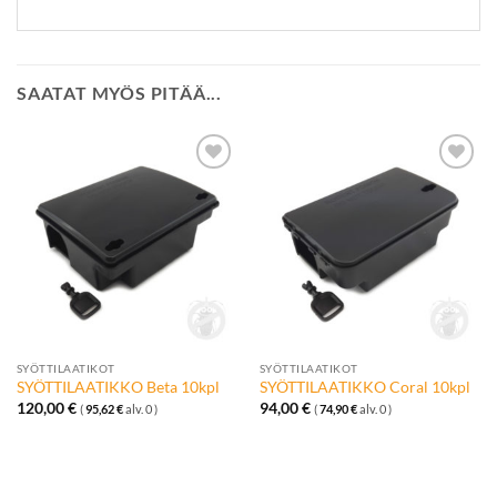
SAATAT MYÖS PITÄÄ...
Lisää
Lisää
toivelistalle
toivelistalle
SYÖTTILAATIKOT
SYÖTTILAATIKOT
SYÖTTILAATIKKO Beta 10kpl
SYÖTTILAATIKKO Coral 10kpl
120,00
€
94,00
€
(
95,62
€
alv. 0 )
(
74,90
€
alv. 0 )