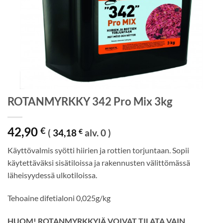
ROTANMYRKKY 342 Pro Mix 3kg
42,90
€
(
34,18
€
alv. 0 )
Käyttövalmis syötti hiirien ja rottien torjuntaan. Sopii
käytettäväksi sisätiloissa ja rakennusten välittömässä
läheisyydessä ulkotiloissa.
Tehoaine difetialoni 0,025g/kg
HUOM! ROTANMYRKKYJÄ VOIVAT TILATA VAIN