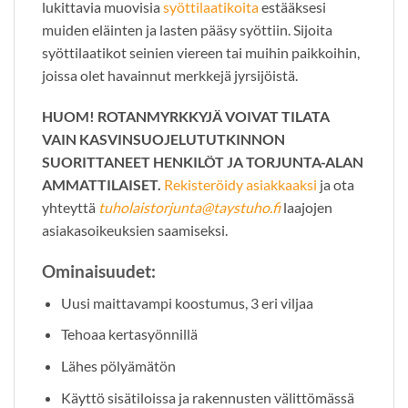
lukittavia muovisia
syöttilaatikoita
estääksesi
muiden eläinten ja lasten pääsy syöttiin. Sijoita
syöttilaatikot seinien viereen tai muihin paikkoihin,
joissa olet havainnut merkkejä jyrsijöistä.
HUOM! ROTANMYRKKYJÄ VOIVAT TILATA
VAIN KASVINSUOJELUTUTKINNON
SUORITTANEET HENKILÖT JA TORJUNTA-ALAN
AMMATTILAISET.
Rekisteröidy asiakkaaksi
ja ota
yhteyttä
tuholaistorjunta@taystuho.fi
laajojen
asiakasoikeuksien saamiseksi.
Ominaisuudet:
Uusi maittavampi koostumus, 3 eri viljaa
Tehoaa kertasyönnillä
Lähes pölyämätön
Käyttö sisätiloissa ja rakennusten välittömässä