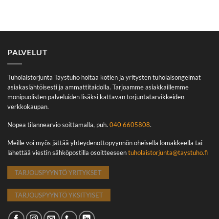
PALVELUT
Tuholaistorjunta Täystuho hoitaa kotien ja yritysten tuholaisongelmat
asiakaslähtöisesti ja ammattitaidolla. Tarjoamme asiakkaillemme
monipuolisten palveluiden lisäksi kattavan torjuntatarvikkeiden
verkkokaupan.
Nopea tilannearvio soittamalla, puh.
040 6605808
.
Meille voi myös jättää yhteydenottopyynnön oheisella lomakkeella tai
lähettää viestin sähköpostilla osoitteeseen
tuholaistorjunta@taystuho.fi
TARJOUSPYYNTÖ YRITYKSET
TARJOUSPYYNTÖ YKSITYISET