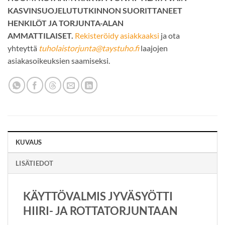
KASVINSUOJELUTUTKINNON SUORITTANEET
HENKILÖT JA TORJUNTA-ALAN
AMMATTILAISET.
Rekisteröidy asiakkaaksi
ja ota
yhteyttä
tuholaistorjunta@taystuho.fi
laajojen
asiakasoikeuksien saamiseksi.
KUVAUS
LISÄTIEDOT
KÄYTTÖVALMIS JYVÄSYÖTTI
HIIRI- JA ROTTATORJUNTAAN