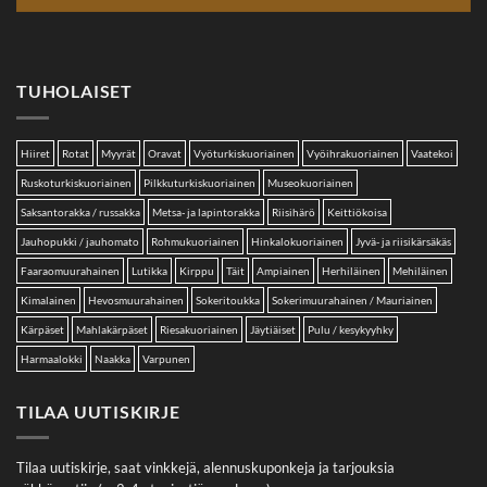
TUHOLAISET
Hiiret
Rotat
Myyrät
Oravat
Vyöturkiskuoriainen
Vyöihrakuoriainen
Vaatekoi
Ruskoturkiskuoriainen
Pilkkuturkiskuoriainen
Museokuoriainen
Saksantorakka / russakka
Metsa- ja lapintorakka
Riisihärö
Keittiökoisa
Jauhopukki / jauhomato
Rohmukuoriainen
Hinkalokuoriainen
Jyvä- ja riisikärsäkäs
Faaraomuurahainen
Lutikka
Kirppu
Täit
Ampiainen
Herhiläinen
Mehiläinen
Kimalainen
Hevosmuurahainen
Sokeritoukka
Sokerimuurahainen / Mauriainen
Kärpäset
Mahlakärpäset
Riesakuoriainen
Jäytiäiset
Pulu / kesykyyhky
Harmaalokki
Naakka
Varpunen
TILAA UUTISKIRJE
Tilaa uutiskirje, saat vinkkejä, alennuskuponkeja ja tarjouksia