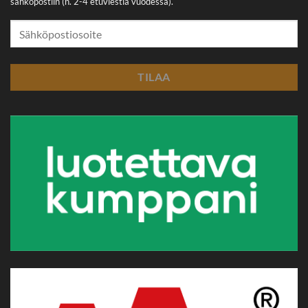
sähköpostiin (n. 2-4 etuviestiä vuodessa).