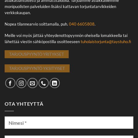
asiakaslähtöisesti ja ammattitaidolla. Tarjoamme asiakkaillemme
monipuolisten palveluiden lisäksi kattavan torjuntatarvikkeiden
verkkokaupan.
Nopea tilannearvio soittamalla, puh.
040 6605808
.
Meille voi myös jättää yhteydenottopyynnön oheisella lomakkeella tai
lähettää viestin sähköpostilla osoitteeseen
tuholaistorjunta@taystuho.fi
TARJOUSPYYNTÖ YRITYKSET
TARJOUSPYYNTÖ YKSITYISET
OTA YHTEYTTÄ