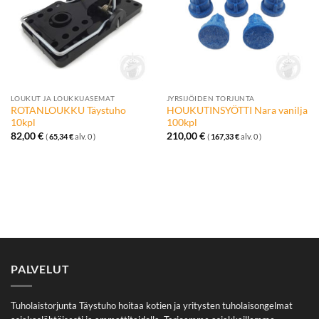
LOUKUT JA LOUKKUASEMAT
JYRSIJÖIDEN TORJUNTA
ROTANLOUKKU Täystuho
HOUKUTINSYÖTTI Nara vanilja
10kpl
100kpl
82,00
€
210,00
€
(
65,34
€
alv. 0 )
(
167,33
€
alv. 0 )
PALVELUT
Tuholaistorjunta Täystuho hoitaa kotien ja yritysten tuholaisongelmat