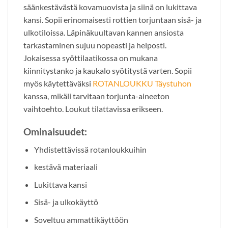
säänkestävästä kovamuovista ja siinä on lukittava
kansi. Sopii erinomaisesti rottien torjuntaan sisä- ja
ulkotiloissa. Läpinäkuultavan kannen ansiosta
tarkastaminen sujuu nopeasti ja helposti.
Jokaisessa syöttilaatikossa on mukana
kiinnitystanko ja kaukalo syötitystä varten. Sopii
myös käytettäväksi
ROTANLOUKKU Täystuhon
kanssa, mikäli tarvitaan torjunta-aineeton
vaihtoehto. Loukut tilattavissa erikseen.
Ominaisuudet:
Yhdistettävissä rotanloukkuihin
kestävä materiaali
Lukittava kansi
Sisä- ja ulkokäyttö
Soveltuu ammattikäyttöön