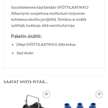
Suosittelemme käyttämään SYÖTTILAATIKKO
Alfaa hyvin suojattuna muilta kuin torjunnan
kohteena olevilta jyrsijöiltä. Toimitus ei sisällä
syöttejä, loukkuja, eikä varoitustarroja.
Paketin sisältö:
24kpl SYÖTTILAATIKKO Alfa kirkas
1kpl Avain
SAATAT MYÖS PITÄÄ...
Lisää
Lisää
toivelistalle
toivelistalle