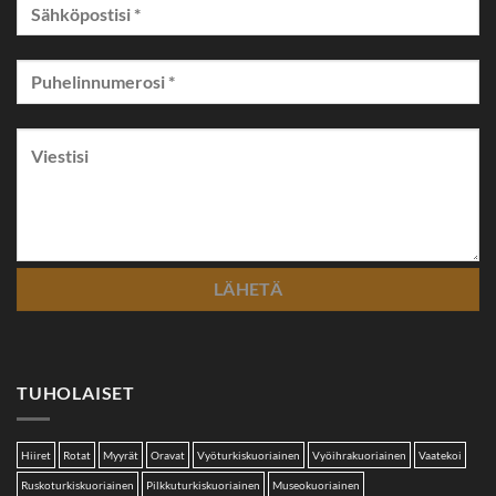
TUHOLAISET
Hiiret
Rotat
Myyrät
Oravat
Vyöturkiskuoriainen
Vyöihrakuoriainen
Vaatekoi
Ruskoturkiskuoriainen
Pilkkuturkiskuoriainen
Museokuoriainen