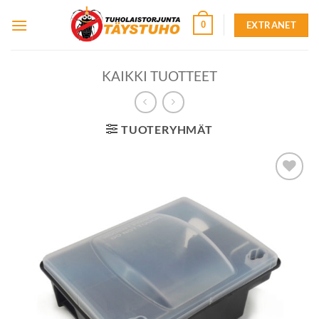
Skip
EXTRANET
0
to
content
KAIKKI TUOTTEET
TUOTERYHMÄT
Lisää
toivelistalle