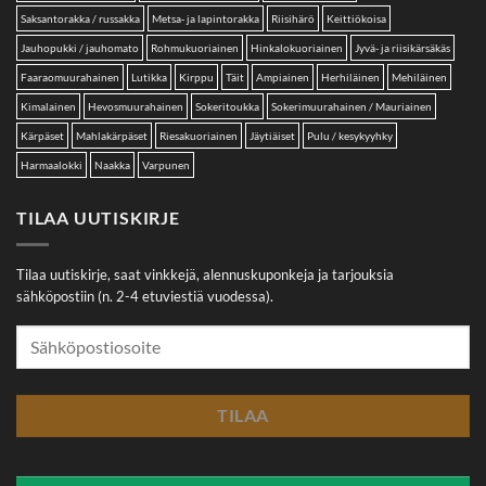
Saksantorakka / russakka
Metsa- ja lapintorakka
Riisihärö
Keittiökoisa
Jauhopukki / jauhomato
Rohmukuoriainen
Hinkalokuoriainen
Jyvä- ja riisikärsäkäs
Faaraomuurahainen
Lutikka
Kirppu
Täit
Ampiainen
Herhiläinen
Mehiläinen
Kimalainen
Hevosmuurahainen
Sokeritoukka
Sokerimuurahainen / Mauriainen
Kärpäset
Mahlakärpäset
Riesakuoriainen
Jäytiäiset
Pulu / kesykyyhky
Harmaalokki
Naakka
Varpunen
TILAA UUTISKIRJE
Tilaa uutiskirje, saat vinkkejä, alennuskuponkeja ja tarjouksia
sähköpostiin (n. 2-4 etuviestiä vuodessa).