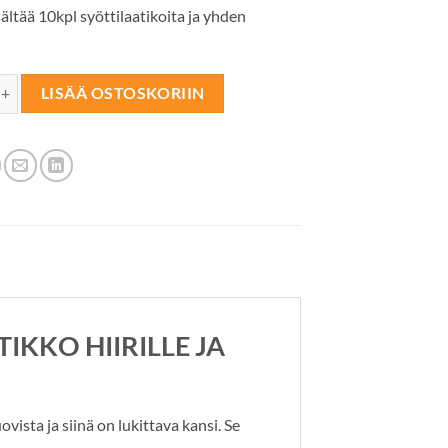
sältää 10kpl syöttilaatikoita ja yhden
TIKKO Multi musta 10kpl määrä
LISÄÄ OSTOSKORIIN
KKO HIIRILLE JA
ta ja siinä on lukittava kansi. Se