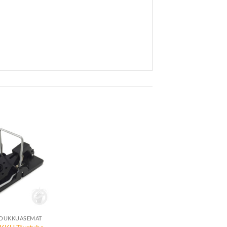
Lisää
toivelistalle
LOUKKUASEMAT