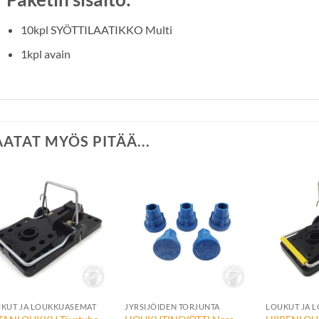
10kpl SYÖTTILAATIKKO Multi
1kpl avain
AATAT MYÖS PITÄÄ...
Lisää
Lisää
toivelistalle
toivelistalle
+
+
+
KUT JA LOUKKUASEMAT
JYRSIJÖIDEN TORJUNTA
LOUKUT JA 