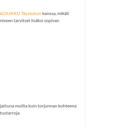
LOUKKU Täystuhon
kanssa, mikäli
iseen tarvitset lisäksi sopivan
ttuna muilta kuin torjunnan kohteena
itustarroja.