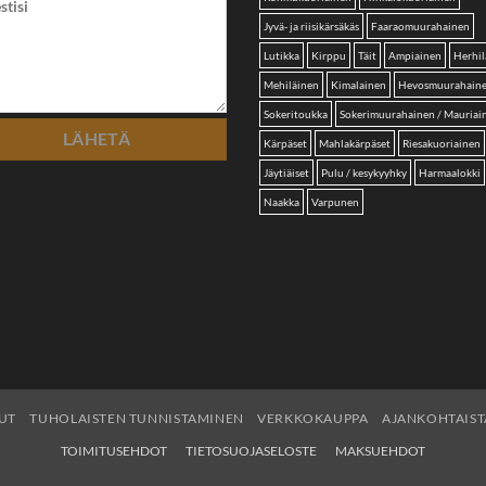
Jyvä- ja riisikärsäkäs
Faaraomuurahainen
Lutikka
Kirppu
Täit
Ampiainen
Herhil
Mehiläinen
Kimalainen
Hevosmuurahain
Sokeritoukka
Sokerimuurahainen / Mauriai
Kärpäset
Mahlakärpäset
Riesakuoriainen
Jäytiäiset
Pulu / kesykyyhky
Harmaalokki
Naakka
Varpunen
UT
TUHOLAISTEN TUNNISTAMINEN
VERKKOKAUPPA
AJANKOHTAIST
TOIMITUSEHDOT
TIETOSUOJASELOSTE
MAKSUEHDOT