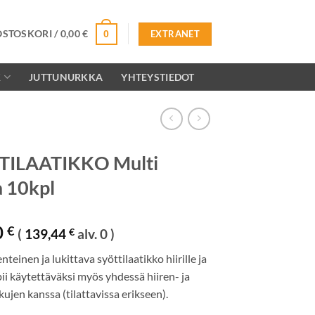
OSTOSKORI /
0,00
€
0
EXTRANET
K
JUTTUNURKKA
YHTEYSTIEDOT
TILAATIKKO Multi
 10kpl
0
€
(
139,44
€
alv. 0 )
teinen ja lukittava syöttilaatikko hiirille ja
opii käytettäväksi myös yhdessä hiiren- ja
ujen kanssa (tilattavissa erikseen).