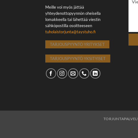
Meille voi myös jättää
yhteydenottopyynnön oheisella
lomakkeella tai lähettää viestin
sähköpostilla osoitteeseen
tuholaistorjunta@taystuho.fi
TARJOUSPYYNTÖ YRITYKSET
TARJOUSPYYNTÖ YKSITYISET
TORJUNTAPALVEL