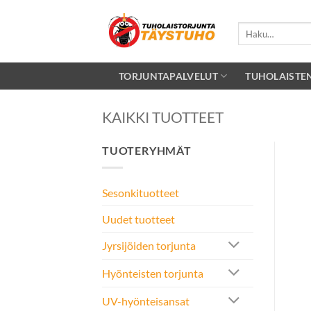
Skip
to
Etsi:
content
TORJUNTAPALVELUT
TUHOLAISTE
KAIKKI TUOTTEET
TUOTERYHMÄT
Sesonkituotteet
Uudet tuotteet
Jyrsijöiden torjunta
Hyönteisten torjunta
UV-hyönteisansat