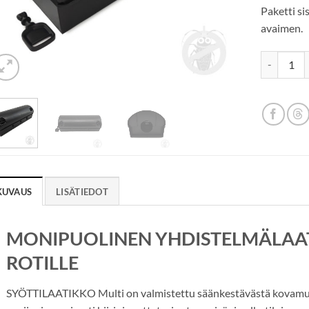
Paketti si
avaimen.
SYÖTTILAA
KUVAUS
LISÄTIEDOT
MONIPUOLINEN YHDISTELMÄLAATI
ROTILLE
SYÖTTILAATIKKO Multi on valmistettu säänkestävästä kovamuovis