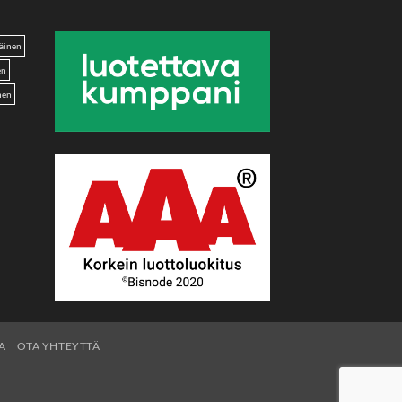
äinen
en
nen
A
OTA YHTEYTTÄ