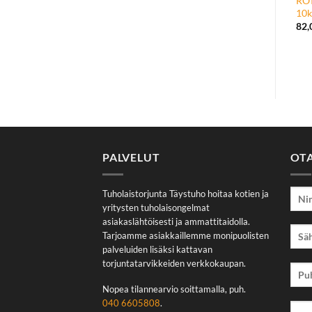
RO
10k
82
PALVELUT
OT
Tuholaistorjunta Täystuho hoitaa kotien ja
yritysten tuholaisongelmat
asiakaslähtöisesti ja ammattitaidolla.
Tarjoamme asiakkaillemme monipuolisten
palveluiden lisäksi kattavan
torjuntatarvikkeiden verkkokaupan.
Nopea tilannearvio soittamalla, puh.
040 6605808
.