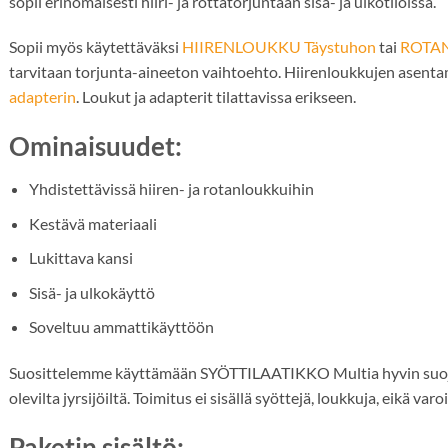
sopii erinomaisesti hiiri- ja rottatorjuntaan sisä- ja ulkotiloissa.
Sopii myös käytettäväksi
HIIRENLOUKKU Täystuhon
tai
ROTAN
tarvitaan torjunta-aineeton vaihtoehto. Hiirenloukkujen asentam
adapterin
. Loukut ja adapterit tilattavissa erikseen.
Ominaisuudet:
Yhdistettävissä hiiren- ja rotanloukkuihin
Kestävä materiaali
Lukittava kansi
Sisä- ja ulkokäyttö
Soveltuu ammattikäyttöön
Suosittelemme käyttämään SYÖTTILAATIKKO Multia hyvin suoja
olevilta jyrsijöiltä. Toimitus ei sisällä syöttejä, loukkuja, eikä varo
Paketin sisältö: