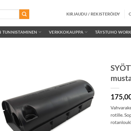
KIRJAUDU / REKISTERÖIDY
N TUNNISTAMINEN
VERKKOKAUPPA
TÄYSTUHO WOR
SYÖT
musta
Lisää
toivelistalle
175,0
Vahvaraken
rotille. S
rotanloukk