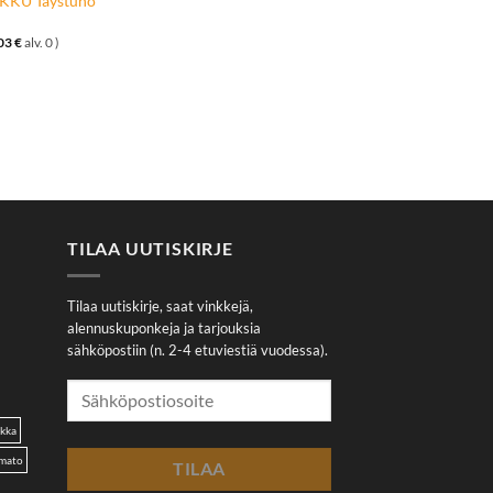
KKU Täystuho
03
€
alv. 0 )
TILAA UUTISKIRJE
Tilaa uutiskirje, saat vinkkejä,
alennuskuponkeja ja tarjouksia
sähköpostiin (n. 2-4 etuviestiä vuodessa).
akka
omato