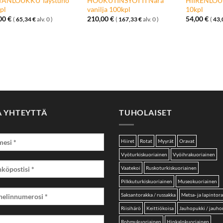
TANLOUKKU Täystuho
HOUKUTINSYÖTTI Nara
HIIRENLOU
pl
vanilja 100kpl
10kpl
,00
€
210,00
€
54,00
€
(
65,34
€
alv. 0 )
(
167,33
€
alv. 0 )
(
43,
A YHTEYTTÄ
TUHOLAISET
Hiiret
Rotat
Myyrät
Oravat
Vyöturkiskuoriainen
Vyöihrakuoriainen
Vaatekoi
Ruskoturkiskuoriainen
Pilkkuturkiskuoriainen
Museokuoriainen
Saksantorakka / russakka
Metsa- ja lapintor
Riisihärö
Keittiökoisa
Jauhopukki / jauh
Rohmukuoriainen
Hinkalokuoriainen