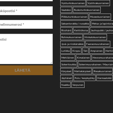
Vyöturkiskuoriainen
Vyöihrakuoriainen
Vaatekoi
Ruskoturkiskuoriainen
Pilkkuturkiskuoriainen
Museokuoriainen
Saksantorakka / russakka
Metsa- ja lapintor
Riisihärö
Keittiökoisa
Jauhopukki / jauh
Rohmukuoriainen
Hinkalokuoriainen
Jyvä- ja riisikärsäkäs
Faaraomuurahainen
Lutikka
Kirppu
Täit
Ampiainen
Herhil
Mehiläinen
Kimalainen
Hevosmuurahain
Sokeritoukka
Sokerimuurahainen / Mauriai
Kärpäset
Mahlakärpäset
Riesakuoriainen
Jäytiäiset
Pulu / kesykyyhky
Harmaalokki
Naakka
Varpunen