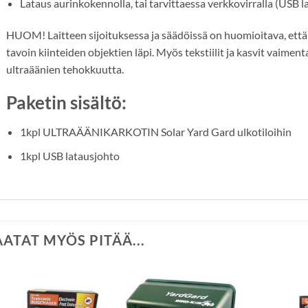
Lataus aurinkokennolla, tai tarvittaessa verkkovirralla (USB 
HUOM! Laitteen sijoituksessa ja säädöissä on huomioitava, että
tavoin kiinteiden objektien läpi. Myös tekstiilit ja kasvit vaimen
ultraäänien tehokkuutta.
Paketin sisältö:
1kpl ULTRAÄÄNIKARKOTIN Solar Yard Gard ulkotiloihin
1kpl USB latausjohto
AATAT MYÖS PITÄÄ...
Lisää
Lisää