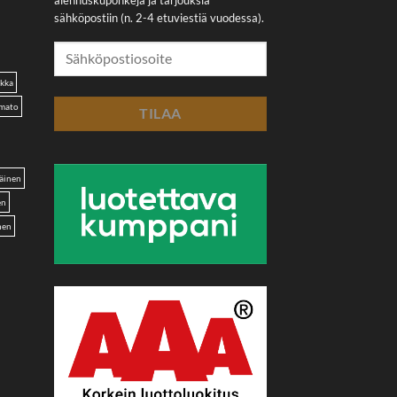
alennuskuponkeja ja tarjouksia
sähköpostiin (n. 2-4 etuviestiä vuodessa).
akka
omato
äinen
en
nen