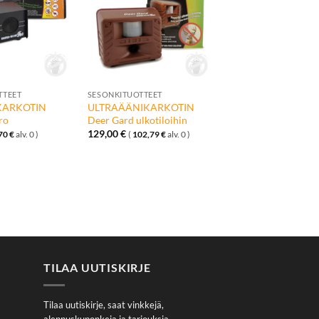
toivelistalle
toivelistalle
+
TTEET
SESONKITUOTTEET
KARKOTIN
ULTRAÄÄNIKARKOTIN
ro
Deer Gard ulkotiloihin
129,00
€
70
€
alv. 0 )
(
102,79
€
alv. 0 )
TILAA UUTISKIRJE
Tilaa uutiskirje, saat vinkkejä,