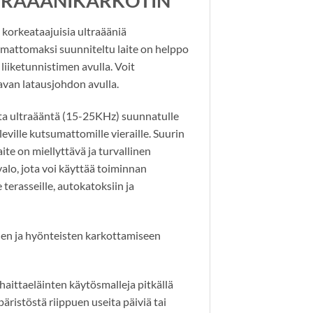
TRAÄÄNIKARKOTIN
orkeataajuisia ultraääniä
mattomaksi suunniteltu laite on helppo
liiketunnistimen avulla. Voit
avan latausjohdon avulla.
 ultraääntä (15-25KHz) suunnatulle
eville kutsumattomille vieraille. Suurin
aite on miellyttävä ja turvallinen
alo, jota voi käyttää toiminnan
e terasseille, autokatoksiin ja
öiden ja hyönteisten karkottamiseen
aittaeläinten käytösmalleja pitkällä
äristöstä riippuen useita päiviä tai