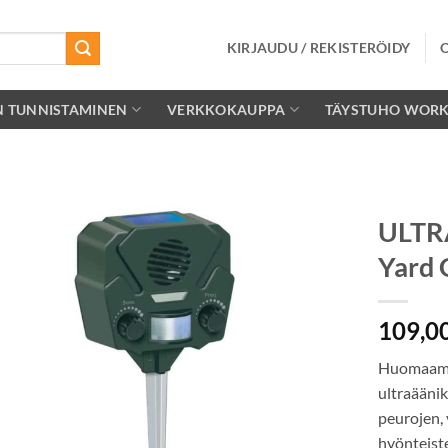
KIRJAUDU / REKISTERÖIDY
N TUNNISTAMINEN
VERKKOKAUPPA
TÄYSTUHO WOR
ULTR
Yard 
Lisää
toivelistalle
109,0
Huomaamat
ultraäänik
peurojen, v
hyönteist