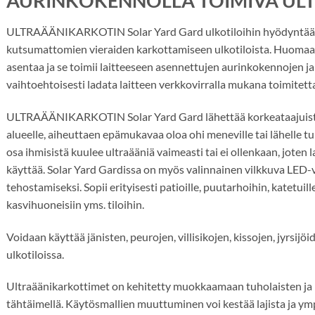
AURINKOKENNOLLA TOIMIVA UL
ULTRAÄÄNIKARKOTIN Solar Yard Gard ulkotiloihin hyödyntää k
kutsumattomien vieraiden karkottamiseen ulkotiloista. Huomaa
asentaa ja se toimii laitteeseen asennettujen aurinkokennojen ja 
vaihtoehtoisesti ladata laitteen verkkovirralla mukana toimitett
ULTRAÄÄNIKARKOTIN Solar Yard Gard lähettää korkeataajuista
alueelle, aiheuttaen epämukavaa oloa ohi meneville tai lähelle tul
osa ihmisistä kuulee ultraääniä vaimeasti tai ei ollenkaan, joten l
käyttää. Solar Yard Gardissa on myös valinnainen vilkkuva LED-v
tehostamiseksi. Sopii erityisesti patioille, puutarhoihin, katetuill
kasvihuoneisiin yms. tiloihin.
Voidaan käyttää jänisten, peurojen, villisikojen, kissojen, jyrsij
ulkotiloissa.
Ultraäänikarkottimet on kehitetty muokkaamaan tuholaisten ja h
tähtäimellä. Käytösmallien muuttuminen voi kestää lajista ja ymp