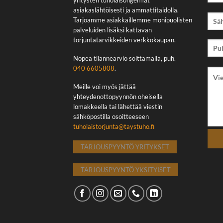
yritysten tuholaisongelmat
asiakaslähtöisesti ja ammattitaidolla.
Tarjoamme asiakkaillemme monipuolisten
palveluiden lisäksi kattavan
torjuntatarvikkeiden verkkokaupan.
Nopea tilannearvio soittamalla, puh.
040 6605808
.
Meille voi myös jättää
yhteydenottopyynnön oheisella
lomakkeella tai lähettää viestin
sähköpostilla osoitteeseen
tuholaistorjunta@taystuho.fi
TARJOUSPYYNTÖ YRITYKSET
TARJOUSPYYNTÖ YKSITYISET