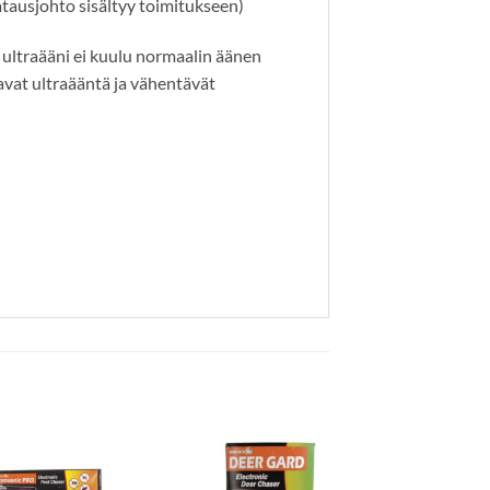
latausjohto sisältyy toimitukseen)
 ultraääni ei kuulu normaalin äänen
tavat ultraääntä ja vähentävät
Lisää
Lisää