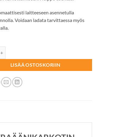
maattisesti laitteeseen asennetulla
nnolla. Voidaan ladata tarvittaessa myös
alla.
KARKOTIN Solar Yard Gard ulkotiloihin määrä
LISÄÄ OSTOSKORIIN