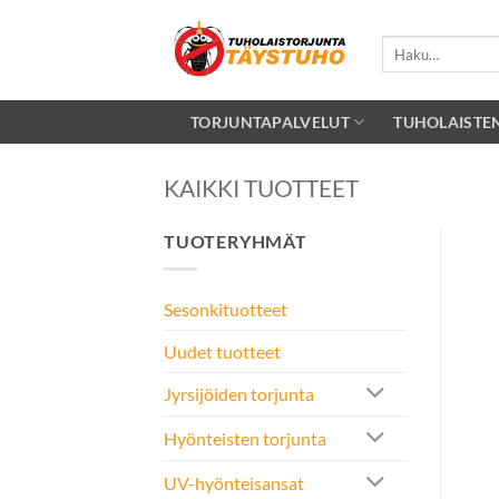
Skip
to
Etsi:
content
TORJUNTAPALVELUT
TUHOLAISTE
KAIKKI TUOTTEET
TUOTERYHMÄT
Sesonkituotteet
Uudet tuotteet
Jyrsijöiden torjunta
Hyönteisten torjunta
UV-hyönteisansat