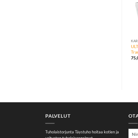
UL
Tra
75
PALVELUT
OT
Tuholaistorjunta Täystuho hoitaa kotien ja