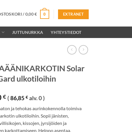
OSTOSKORI /
0,00
€
0
EXTRANET
K
JUTTUNURKKA
YHTEYSTIEDOT
AÄÄNIKARKOTIN Solar
Gard ulkotiloihin
0
€
(
86,85
€
alv. 0 )
on ja tehokas aurinkokennolla toimiva
arkotin ulkotiloihin. Sopii jänisten,
illisikojen, kissojen, jyrsijöiden ja
en karkottamiseen. Helppo asentaa.