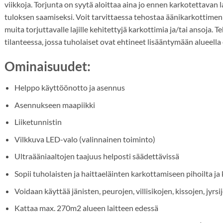
viikkoja. Torjunta on syytä aloittaa aina jo ennen karkotettavan 
tuloksen saamiseksi. Voit tarvittaessa tehostaa äänikarkottimen 
muita torjuttavalle lajille kehitettyjä karkottimia ja/tai ansoja. 
tilanteessa, jossa tuholaiset ovat ehtineet lisääntymään alueella
Ominaisuudet:
Helppo käyttöönotto ja asennus
Asennukseen maapiikki
Liiketunnistin
Vilkkuva LED-valo (valinnainen toiminto)
Ultraääniaaltojen taajuus helposti säädettävissä
Sopii tuholaisten ja haittaeläinten karkottamiseen pihoilta ja
Voidaan käyttää jänisten, peurojen, villisikojen, kissojen, jyr
Kattaa max. 270m2 alueen laitteen edessä