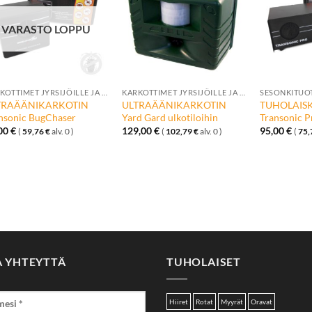
toivelistalle
toivelistalle
VARASTO LOPPU
+
+
+
KARKOTTIMET JYRSIJÖILLE JA HAITTAELÄIMILLE
KARKOTTIMET JYRSIJÖILLE JA HAITTAELÄIMILLE
SESONKITUO
TRAÄÄNIKARKOTIN
ULTRAÄÄNIKARKOTIN
TUHOLAIS
nsonic BugChaser
Yard Gard ulkotiloihin
Transonic P
,00
€
129,00
€
95,00
€
(
59,76
€
alv. 0 )
(
102,79
€
alv. 0 )
(
75,
A YHTEYTTÄ
TUHOLAISET
Hiiret
Rotat
Myyrät
Oravat