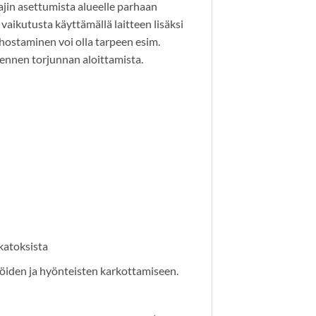
lajin asettumista alueelle parhaan
vaikutusta käyttämällä laitteen lisäksi
Tehostaminen voi olla tarpeen esim.
 ennen torjunnan aloittamista.
 katoksista
sijöiden ja hyönteisten karkottamiseen.