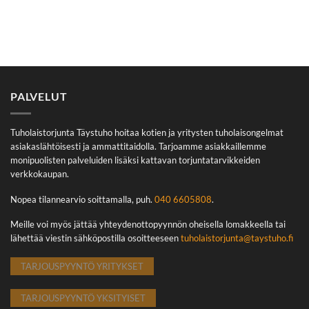
PALVELUT
Tuholaistorjunta Täystuho hoitaa kotien ja yritysten tuholaisongelmat
asiakaslähtöisesti ja ammattitaidolla. Tarjoamme asiakkaillemme
monipuolisten palveluiden lisäksi kattavan torjuntatarvikkeiden
verkkokaupan.
Nopea tilannearvio soittamalla, puh.
040 6605808
.
Meille voi myös jättää yhteydenottopyynnön oheisella lomakkeella tai
lähettää viestin sähköpostilla osoitteeseen
tuholaistorjunta@taystuho.fi
TARJOUSPYYNTÖ YRITYKSET
TARJOUSPYYNTÖ YKSITYISET