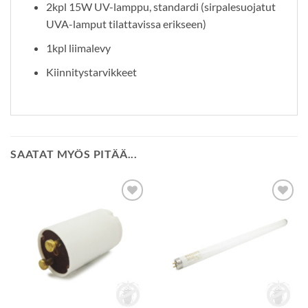
2kpl 15W UV-lamppu, standardi (sirpalesuojatut
UVA-lamput tilattavissa erikseen)
1kpl liimalevy
Kiinnitystarvikkeet
SAATAT MYÖS PITÄÄ...
Lisää
Lisää
toivelistalle
toivelistalle