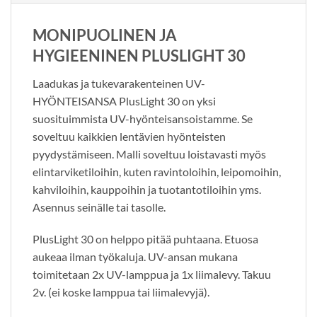
MONIPUOLINEN JA
HYGIEENINEN PLUSLIGHT 30
Laadukas ja tukevarakenteinen UV-
HYÖNTEISANSA PlusLight 30 on yksi
suosituimmista UV-hyönteisansoistamme. Se
soveltuu kaikkien lentävien hyönteisten
pyydystämiseen. Malli soveltuu loistavasti myös
elintarviketiloihin, kuten ravintoloihin, leipomoihin,
kahviloihin, kauppoihin ja tuotantotiloihin yms.
Asennus seinälle tai tasolle.
PlusLight 30 on helppo pitää puhtaana. Etuosa
aukeaa ilman työkaluja. UV-ansan mukana
toimitetaan 2x UV-lamppua ja 1x liimalevy. Takuu
2v. (ei koske lamppua tai liimalevyjä).