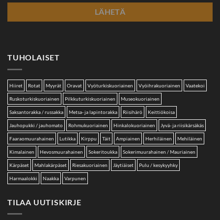
TUHOLAISET
Hiiret
Rotat
Myyrät
Oravat
Vyöturkiskuoriainen
Vyöihrakuoriainen
Vaatekoi
Ruskoturkiskuoriainen
Pilkkuturkiskuoriainen
Museokuoriainen
Saksantorakka / russakka
Metsa- ja lapintorakka
Riisihärö
Keittiökoisa
Jauhopukki / jauhomato
Rohmukuoriainen
Hinkalokuoriainen
Jyvä- ja riisikärsäkäs
Faaraomuurahainen
Lutikka
Kirppu
Täit
Ampiainen
Herhiläinen
Mehiläinen
Kimalainen
Hevosmuurahainen
Sokeritoukka
Sokerimuurahainen / Mauriainen
Kärpäset
Mahlakärpäset
Riesakuoriainen
Jäytiäiset
Pulu / kesykyyhky
Harmaalokki
Naakka
Varpunen
TILAA UUTISKIRJE