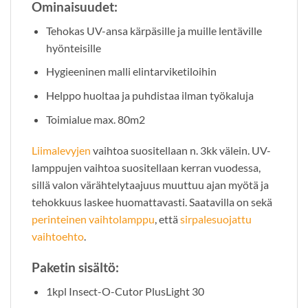
Ominaisuudet:
Tehokas UV-ansa kärpäsille ja muille lentäville
hyönteisille
Hygieeninen malli elintarviketiloihin
Helppo huoltaa ja puhdistaa ilman työkaluja
Toimialue max. 80m2
Liimalevyjen
vaihtoa suositellaan n. 3kk välein. UV-
lamppujen vaihtoa suositellaan kerran vuodessa,
sillä valon värähtelytaajuus muuttuu ajan myötä ja
tehokkuus laskee huomattavasti. Saatavilla on sekä
perinteinen vaihtolamppu
, että
sirpalesuojattu
vaihtoehto
.
Paketin sisältö:
1kpl Insect-O-Cutor PlusLight 30