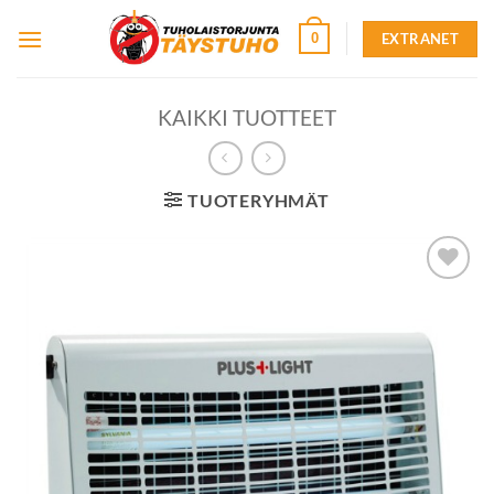
Skip
EXTRANET
0
to
content
KAIKKI TUOTTEET
TUOTERYHMÄT
Lisää
toivelistalle