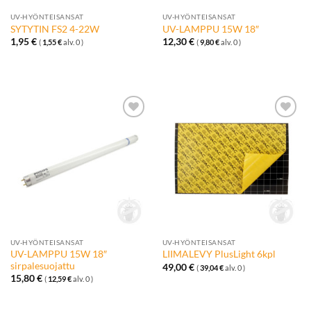
UV-HYÖNTEISANSAT
UV-HYÖNTEISANSAT
SYTYTIN FS2 4-22W
UV-LAMPPU 15W 18″
1,95
€
12,30
€
(
1,55
€
alv. 0 )
(
9,80
€
alv. 0 )
Lisää
Lisää
toivelistalle
toivelistalle
UV-HYÖNTEISANSAT
UV-HYÖNTEISANSAT
UV-LAMPPU 15W 18″
LIIMALEVY PlusLight 6kpl
sirpalesuojattu
49,00
€
(
39,04
€
alv. 0 )
15,80
€
(
12,59
€
alv. 0 )