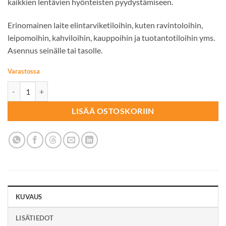
kaikkien lentävien hyönteisten pyydystämiseen.
Erinomainen laite elintarviketiloihin, kuten ravintoloihin,
leipomoihin, kahviloihin, kauppoihin ja tuotantotiloihin yms.
Asennus seinälle tai tasolle.
Varastossa
UV-HYÖNTEISANSA PlusLight 30 määrä
LISÄÄ OSTOSKORIIN
KUVAUS
LISÄTIEDOT