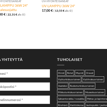
HYÖNTEISANSAT
UV-HYÖNTEISANSAT
-LAMPPU 36W 24″
UV-LAMPPU 36W 24″
palesuojattu
17,00
€
(
13,55
€
alv. 0 )
,00
€
(
22,31
€
alv. 0 )
A YHTEYTTÄ
TUHOLAISET
Hiiret
Rotat
Myyrät
Oravat
Vyöturkiskuoriainen
Vyöihrakuoriainen
Vaatekoi
Ruskoturkiskuoriainen
Pilkkuturkiskuoriainen
Museokuoriainen
Saksantorakka / russakka
Metsa- ja lapintor
Riisihärö
Keittiökoisa
Jauhopukki / jauh