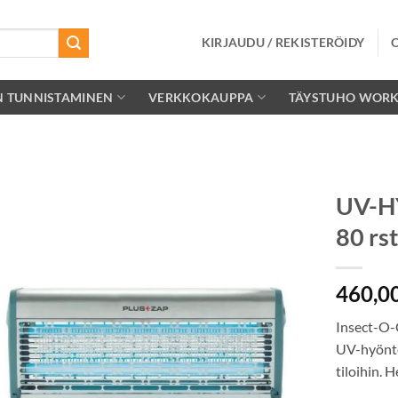
KIRJAUDU / REKISTERÖIDY
N TUNNISTAMINEN
VERKKOKAUPPA
TÄYSTUHO WOR
UV-H
80 rs
Lisää
toivelistalle
460,0
Insect-O-
UV-hyönte
tiloihin. 