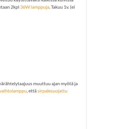
etaan 2kpl
36W lamppuja
. Takuu 1v. (ei
 värähtelytaajuus muuttuu ajan myötä ja
 vaihtolamppu
, että
sirpalesuojattu