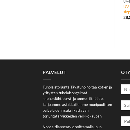
UV-
UV
sir
28
PALVELUT
OT
Tuholaistorjunta Täystuho hoitaa kotien ja
yritysten tuholaisongelmat
asiakaslähtöisesti ja ammattitaidolla.
Tarjoamme asiakkaillemme monipuolisten
palveluiden lisäksi kattavan
torjuntatarvikkeiden verkkokaupan.
Nopea tilannearvio soittamalla, puh.