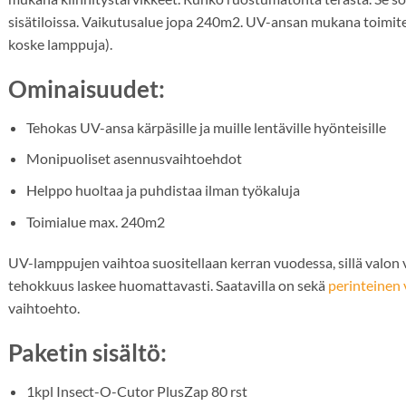
sisätiloissa. Vaikutusalue jopa 240m2. UV-ansan mukana toimit
koske lamppuja).
Ominaisuudet:
Tehokas UV-ansa kärpäsille ja muille lentäville hyönteisille
Monipuoliset asennusvaihtoehdot
Helppo huoltaa ja puhdistaa ilman työkaluja
Toimialue max. 240m2
UV-lamppujen vaihtoa suositellaan kerran vuodessa, sillä valon
tehokkuus laskee huomattavasti. Saatavilla on sekä
perinteinen
vaihtoehto.
Paketin sisältö:
1kpl Insect-O-Cutor PlusZap 80 rst