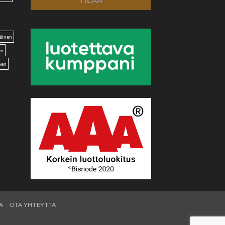
äinen
en
nen
A
OTA YHTEYTTÄ