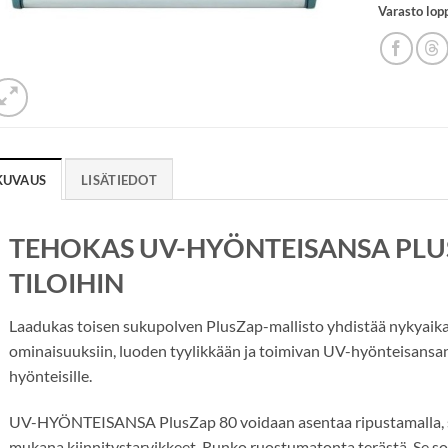
Varasto lop
KUVAUS
LISÄTIEDOT
TEHOKAS UV-HYÖNTEISANSA PLUS
TILOIHIN
Laadukas toisen sukupolven PlusZap-mallisto yhdistää nykyaikai
ominaisuuksiin, luoden tyylikkään ja toimivan UV-hyönteisansan k
hyönteisille.
UV-HYÖNTEISANSA PlusZap 80 voidaan asentaa ripustamalla, sein
mukana kiinnitystarvikkeet. Runko ruostumatonta terästä. Se sov