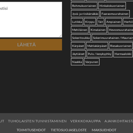
Rohmukuoriainen
Hinkalokuoriainen
Jyvä- ja riisikärsäkäs
Faaraomuurahainen
Lutikka
Kirppu
Täit
Ampiainen
Herhil
Mehiläinen
Kimalainen
Hevosmuurahain
Sokeritoukka
Sokerimuurahainen / Mauriai
Kärpäset
Mahlakärpäset
Riesakuoriainen
Jäytiäiset
Pulu / kesykyyhky
Harmaalokki
Naakka
Varpunen
UT
TUHOLAISTEN TUNNISTAMINEN
VERKKOKAUPPA
AJANKOHTAIST
TOIMITUSEHDOT
TIETOSUOJASELOSTE
MAKSUEHDOT