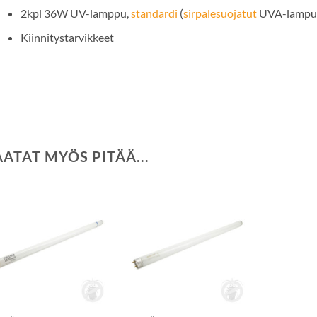
2kpl 36W UV-lamppu,
standardi
(
sirpalesuojatut
UVA-lamput 
Kiinnitystarvikkeet
AATAT MYÖS PITÄÄ...
Lisää
Lisää
toivelistalle
toivelistalle
+
+