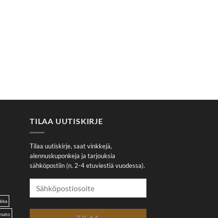
TILAA UUTISKIRJE
Tilaa uutiskirje, saat vinkkejä,
alennuskuponkeja ja tarjouksia
sähköpostiin (n. 2-4 etuviestiä vuodessa).
akka
omato