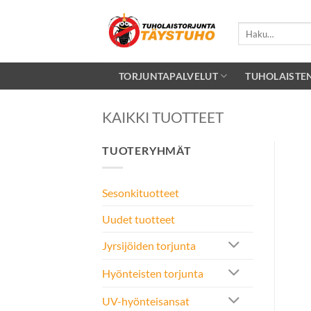
Skip
to
Etsi:
content
TORJUNTAPALVELUT
TUHOLAISTE
KAIKKI TUOTTEET
TUOTERYHMÄT
Sesonkituotteet
Uudet tuotteet
Jyrsijöiden torjunta
Hyönteisten torjunta
UV-hyönteisansat