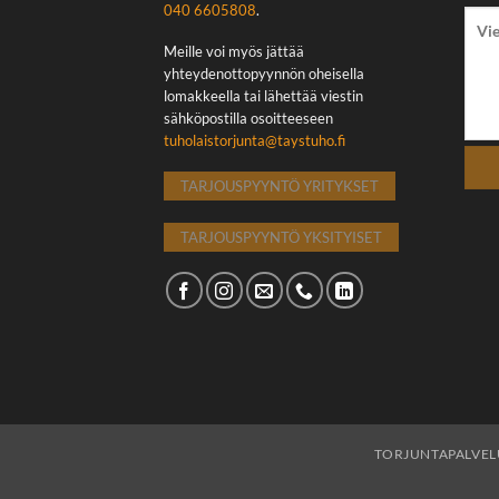
040 6605808
.
Meille voi myös jättää
yhteydenottopyynnön oheisella
lomakkeella tai lähettää viestin
sähköpostilla osoitteeseen
tuholaistorjunta@taystuho.fi
TARJOUSPYYNTÖ YRITYKSET
TARJOUSPYYNTÖ YKSITYISET
TORJUNTAPALVEL