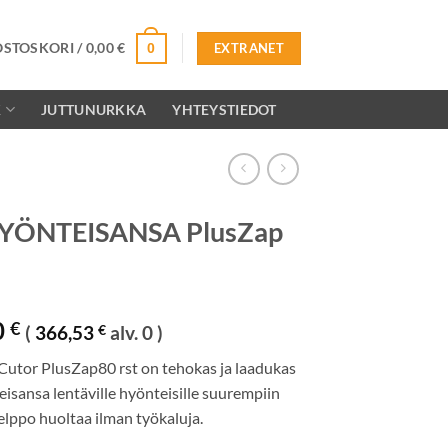
OSTOSKORI /
0,00
€
0
EXTRANET
K
JUTTUNURKKA
YHTEYSTIEDOT
YÖNTEISANSA PlusZap
t
0
€
(
366,53
€
alv. 0 )
Cutor PlusZap80 rst on tehokas ja laadukas
isansa lentäville hyönteisille suurempiin
Helppo huoltaa ilman työkaluja.