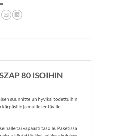
pu
ZAP 80 ISOIHIN
sen suunnittelun hyviksi todettuihin
ärpäsille ja muille lentäville
älle tai vapaasti tasolle. Paketissa
eltuu käytettäväksi kaikissa kuivissa