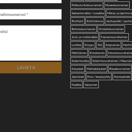
Pilkkuturkiskuoriainen
Museokuoriainen
Saksantorakka / russakka
Metsa- ja lapintor
Riisihärö
Keittiökoisa
Jauhopukki / jauh
Rohmukuoriainen
Hinkalokuoriainen
Jyvä- ja riisikärsäkäs
Faaraomuurahainen
Lutikka
Kirppu
Täit
Ampiainen
Herhil
Mehiläinen
Kimalainen
Hevosmuurahain
Sokeritoukka
Sokerimuurahainen / Mauriai
Kärpäset
Mahlakärpäset
Riesakuoriainen
Jäytiäiset
Pulu / kesykyyhky
Harmaalokki
Naakka
Varpunen