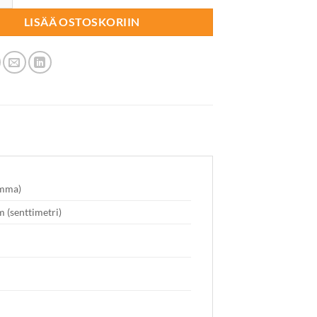
LISÄÄ OSTOSKORIIN
amma)
m (senttimetri)