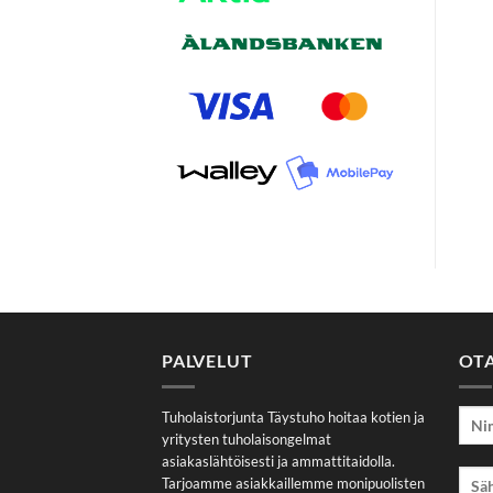
PALVELUT
OT
Tuholaistorjunta Täystuho hoitaa kotien ja
yritysten tuholaisongelmat
asiakaslähtöisesti ja ammattitaidolla.
Tarjoamme asiakkaillemme monipuolisten