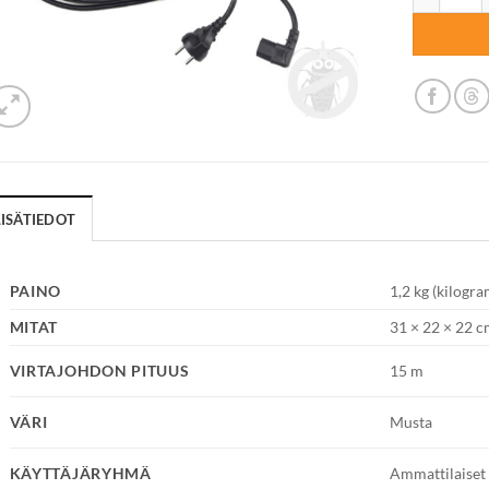
LISÄTIEDOT
PAINO
1,2 kg (kilogr
MITAT
31 × 22 × 22 c
VIRTAJOHDON PITUUS
15 m
VÄRI
Musta
KÄYTTÄJÄRYHMÄ
Ammattilaiset