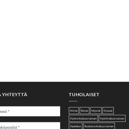
A YHTEYTTÄ
TUHOLAISET
Hiiret
Rotat
Myyrät
Oravat
Vyöturkiskuoriainen
Vyöihrakuoriainen
Vaatekoi
Ruskoturkiskuoriainen