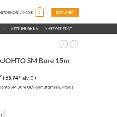
OSTOSKORI /
0,00
€
0
EXTRANET
K
JUTTUNURKKA
YHTEYSTIEDOT
AJOHTO SM Bure 15m
€
(
65,74
€
alv. 0 )
tajohto SM Bure ULV-sumuttimeen. Pituus
O SM Bure 15m määrä