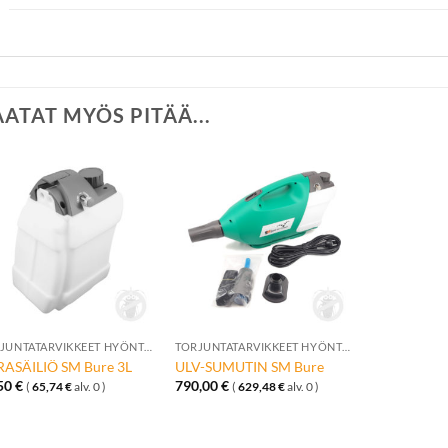
AATAT MYÖS PITÄÄ...
Lisää
Lisää
toivelistalle
toivelistalle
+
+
TORJUNTATARVIKKEET HYÖNTEISILLE
TORJUNTATARVIKKEET HYÖNTEISILLE
ASÄILIÖ SM Bure 3L
ULV-SUMUTIN SM Bure
,50
€
790,00
€
(
65,74
€
alv. 0 )
(
629,48
€
alv. 0 )