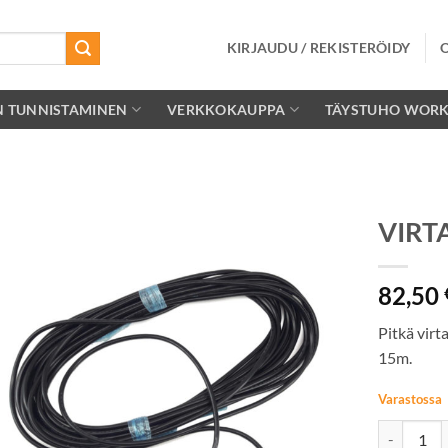
KIRJAUDU / REKISTERÖIDY
N TUNNISTAMINEN
VERKKOKAUPPA
TÄYSTUHO WOR
VIRT
Lisää
82,50
toivelistalle
Pitkä vir
15m.
Varastossa
VIRTAJOHT