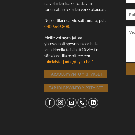
palveluiden lisäksi kattavan
torjuntatarvikkeiden verkkokaupan.
Nopea tilannearvio soittamalla, puh.
040 6605808
.
Meille voi myös jättää
yhteydenottopyynnön oheisella
lomakkeella tai lähettää viestin
sähköpostilla osoitteeseen
tuholaistorjunta@taystuho.fi
TARJOUSPYYNTÖ YRITYKSET
TARJOUSPYYNTÖ YKSITYISET