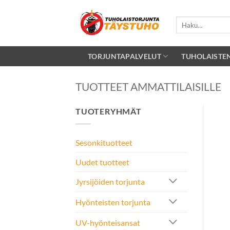
Skip
to
Etsi:
content
TORJUNTAPALVELUT
TUHOLAISTE
TUOTTEET AMMATTILAISILLE
TUOTERYHMÄT
Sesonkituotteet
Uudet tuotteet
Jyrsijöiden torjunta
Hyönteisten torjunta
UV-hyönteisansat