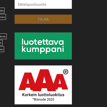
akka
omato
äinen
en
nen