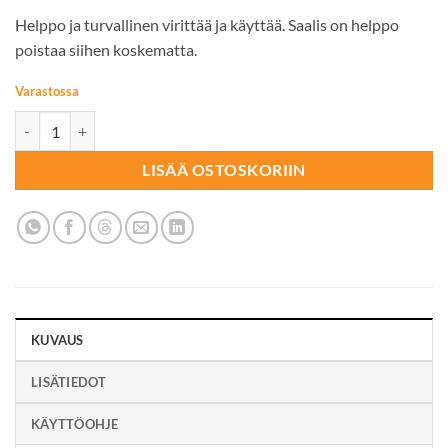
Helppo ja turvallinen virittää ja käyttää. Saalis on helppo
poistaa siihen koskematta.
Varastossa
ROTANPYYDYS Täystuho Pro Compact määrä
LISÄÄ OSTOSKORIIN
KUVAUS
LISÄTIEDOT
KÄYTTÖOHJE