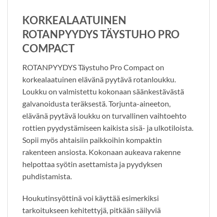
KORKEALAATUINEN
ROTANPYYDYS TÄYSTUHO PRO
COMPACT
ROTANPYYDYS Täystuho Pro Compact on
korkealaatuinen elävänä pyytävä rotanloukku.
Loukku on valmistettu kokonaan säänkestävästä
galvanoidusta teräksestä. Torjunta-aineeton,
elävänä pyytävä loukku on turvallinen vaihtoehto
rottien pyydystämiseen kaikista sisä- ja ulkotiloista.
Sopii myös ahtaisiin paikkoihin kompaktin
rakenteen ansiosta. Kokonaan aukeava rakenne
helpottaa syötin asettamista ja pyydyksen
puhdistamista.
Houkutinsyöttinä voi käyttää esimerkiksi
tarkoitukseen kehitettyjä, pitkään säilyviä