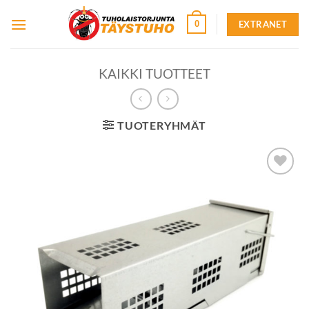
Skip
EXTRANET
0
to
content
KAIKKI TUOTTEET
TUOTERYHMÄT
Lisää
toivelistalle