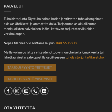
PALVELUT
Tuholaistorjunta Täystuho hoitaa kotien ja yritysten tuholaisongelmat
asiakaslähtöisesti ja ammattitaidolla. Tarjoamme asiakkaillemme
monipuolisten palveluiden lisäksi kattavan torjuntatarvikkeiden
verkkokaupan.
Nopea tilannearvio soittamalla, puh.
040 6605808
.
Meille voi myös jättää yhteydenottopyynnön oheisella lomakkeella tai
lähettää viestin sähköpostilla osoitteeseen
tuholaistorjunta@taystuho.fi
TARJOUSPYYNTÖ YRITYKSET
TARJOUSPYYNTÖ YKSITYISET
OTA YHTEYTTÄ