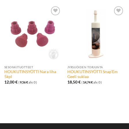
Lisää
Lisää
toivelistalle
toivelistalle
SESONKITUOTTEET
JYRSIJÖIDEN TORJUNTA
HOUKUTINSYÖTTI Nara liha
HOUKUTINSYÖTTI Snap’Em
5kpl
Geeli suklaa
12,00
€
18,50
€
(
9,56
€
alv. 0 )
(
14,74
€
alv. 0 )