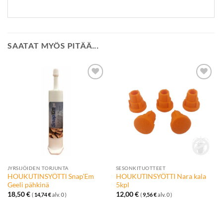
SAATAT MYÖS PITÄÄ...
Lisää
Lisää
toivelistalle
toivelistalle
JYRSIJÖIDEN TORJUNTA
SESONKITUOTTEET
HOUKUTINSYÖTTI Snap’Em
HOUKUTINSYÖTTI Nara kala
Geeli pähkinä
5kpl
18,50
€
12,00
€
(
14,74
€
alv. 0 )
(
9,56
€
alv. 0 )