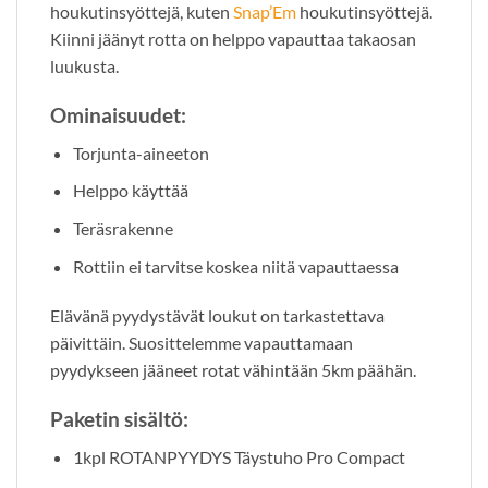
houkutinsyöttejä, kuten
Snap’Em
houkutinsyöttejä.
Kiinni jäänyt rotta on helppo vapauttaa takaosan
luukusta.
Ominaisuudet:
Torjunta-aineeton
Helppo käyttää
Teräsrakenne
Rottiin ei tarvitse koskea niitä vapauttaessa
Elävänä pyydystävät loukut on tarkastettava
päivittäin. Suosittelemme vapauttamaan
pyydykseen jääneet rotat vähintään 5km päähän.
Paketin sisältö:
1kpl ROTANPYYDYS Täystuho Pro Compact