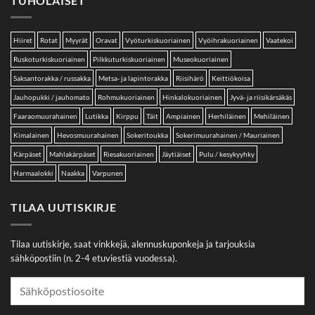
TUHOLAISET
Hiiret
Rotat
Myyrät
Oravat
Vyöturkiskuoriainen
Vyöihrakuoriainen
Vaatekoi
Ruskoturkiskuoriainen
Pilkkuturkiskuoriainen
Museokuoriainen
Saksantorakka / russakka
Metsa- ja lapintorakka
Riisihärö
Keittiökoisa
Jauhopukki / jauhomato
Rohmukuoriainen
Hinkalokuoriainen
Jyvä- ja riisikärsäkäs
Faaraomuurahainen
Lutikka
Kirppu
Täit
Ampiainen
Herhiläinen
Mehiläinen
Kimalainen
Hevosmuurahainen
Sokeritoukka
Sokerimuurahainen / Mauriainen
Kärpäset
Mahlakärpäset
Riesakuoriainen
Jäytiäiset
Pulu / kesykyyhky
Harmaalokki
Naakka
Varpunen
TILAA UUTISKIRJE
Tilaa uutiskirje, saat vinkkejä, alennuskuponkeja ja tarjouksia
sähköpostiin (n. 2-4 etuviestiä vuodessa).