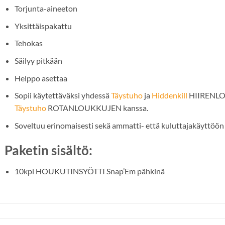
Torjunta-aineeton
Yksittäispakattu
Tehokas
Säilyy pitkään
Helppo asettaa
Sopii käytettäväksi yhdessä
Täystuho
ja
Hiddenkill
HIIRENLO
Täystuho
ROTANLOUKKUJEN kanssa.
Soveltuu erinomaisesti sekä ammatti- että kuluttajakäyttöön
Paketin sisältö:
10kpl HOUKUTINSYÖTTI Snap’Em pähkinä