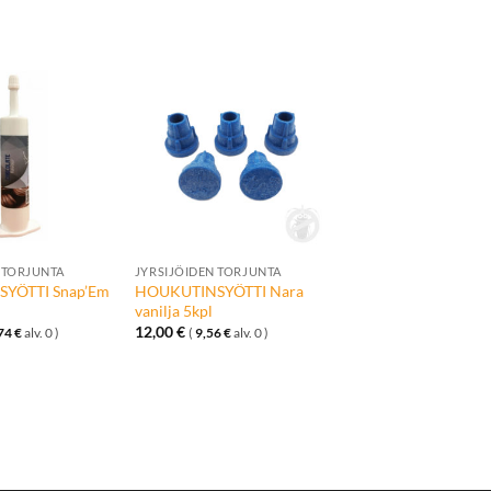
Lisää
Lisää
toivelistalle
toivelistalle
+
 TORJUNTA
JYRSIJÖIDEN TORJUNTA
YÖTTI Snap’Em
HOUKUTINSYÖTTI Nara
vanilja 5kpl
12,00
€
74
€
alv. 0 )
(
9,56
€
alv. 0 )