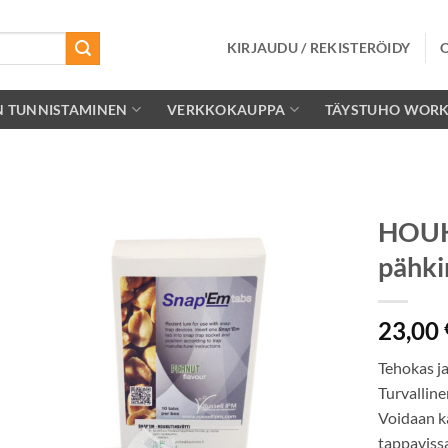
KIRJAUDU / REKISTERÖIDY
N TUNNISTAMINEN
VERKKOKAUPPA
TÄYSTUHO WOR
HOUK
pähki
Lisää
toivelistalle
23,00
Tehokas ja
Turvalline
Voidaan k
tappavissa