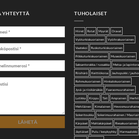
A YHTEYTTÄ
TUHOLAISET
Hiiret
Rotat
Myyrät
Oravat
Vyöturkiskuoriainen
Vyöihrakuoriainen
Vaatekoi
Ruskoturkiskuoriainen
Pilkkuturkiskuoriainen
Museokuoriainen
Saksantorakka / russakka
Metsa- ja lapintor
Riisihärö
Keittiökoisa
Jauhopukki / jauh
Rohmukuoriainen
Hinkalokuoriainen
Jyvä- ja riisikärsäkäs
Faaraomuurahainen
Lutikka
Kirppu
Täit
Ampiainen
Herhil
Mehiläinen
Kimalainen
Hevosmuurahain
Sokeritoukka
Sokerimuurahainen / Mauriai
Kärpäset
Mahlakärpäset
Riesakuoriainen
Jäytiäiset
Pulu / kesykyyhky
Harmaalokki