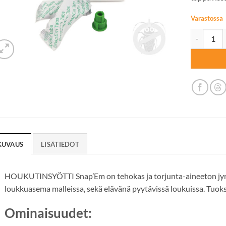
Varastossa
HOUKUTINS
KUVAUS
LISÄTIEDOT
HOUKUTINSYÖTTI Snap’Em on tehokas ja torjunta-aineeton jyrsi
loukkuasema malleissa, sekä elävänä pyytävissä loukuissa. Tuok
Ominaisuudet: