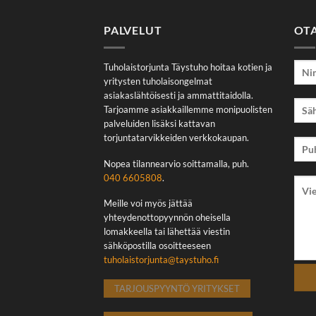
PALVELUT
OT
Tuholaistorjunta Täystuho hoitaa kotien ja
yritysten tuholaisongelmat
asiakaslähtöisesti ja ammattitaidolla.
Tarjoamme asiakkaillemme monipuolisten
palveluiden lisäksi kattavan
torjuntatarvikkeiden verkkokaupan.
Nopea tilannearvio soittamalla, puh.
040 6605808
.
Meille voi myös jättää
yhteydenottopyynnön oheisella
lomakkeella tai lähettää viestin
sähköpostilla osoitteeseen
tuholaistorjunta@taystuho.fi
TARJOUSPYYNTÖ YRITYKSET