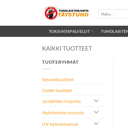
Skip
to
Etsi:
content
TORJUNTAPALVELUT
TUHOLAISTE
KAIKKI TUOTTEET
TUOTERYHMÄT
Sesonkituotteet
Uudet tuotteet
Jyrsijöiden torjunta
Hyönteisten torjunta
UV-hyönteisansat