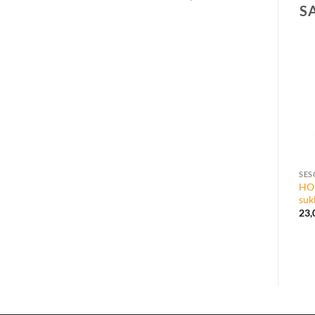
S
SES
HO
suk
23