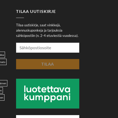
TILAA UUTISKIRJE
Tilaa uutiskirje, saat vinkkejä,
alennuskuponkeja ja tarjouksia
sähköpostiin (n. 2-4 etuviestiä vuodessa).
akka
omato
äinen
en
nen