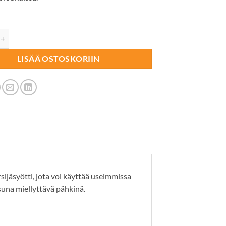
YÖTTI Snap'Em pähkinä 10kpl määrä
LISÄÄ OSTOSKORIIN
jäsyötti, jota voi käyttää useimmissa
suna miellyttävä pähkinä.