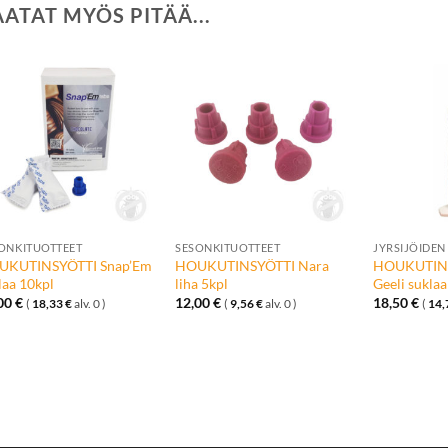
AATAT MYÖS PITÄÄ...
Lisää
Lisää
toivelistalle
toivelistalle
+
+
+
ONKITUOTTEET
SESONKITUOTTEET
JYRSIJÖIDEN
UKUTINSYÖTTI Snap’Em
HOUKUTINSYÖTTI Nara
HOUKUTINS
laa 10kpl
liha 5kpl
Geeli suklaa
,00
€
12,00
€
18,50
€
(
18,33
€
alv. 0 )
(
9,56
€
alv. 0 )
(
14,