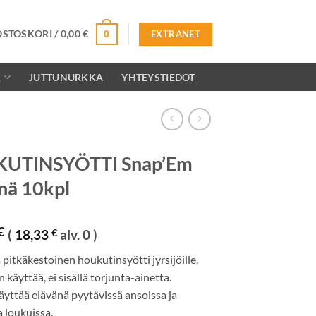
OSTOSKORI /
0,00
€
0
EXTRANET
K
JUTTUNURKKA
YHTEYSTIEDOT
UTINSYÖTTI Snap’Em
nä 10kpl
€
(
18,33
€
alv. 0 )
 pitkäkestoinen houkutinsyötti jyrsijöille.
n käyttää, ei sisällä torjunta-ainetta.
äyttää elävänä pyytävissä ansoissa ja
 loukuissa.