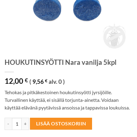
HOUKUTINSYÖTTI Nara vanilja 5kpl
12,00
€
(
9,56
€
alv. 0 )
Tehokas ja pitkäkestoinen houkutinsyötti jyrsijöille.
Turvallinen käyttää, ei sisällä torjunta-ainetta. Voidaan
käyttää elävänä pyytävissä ansoissa ja tappavissa loukuissa.
HOUKUTINSYÖTTI Nara vanilja 5kpl määrä
LISÄÄ OSTOSKORIIN