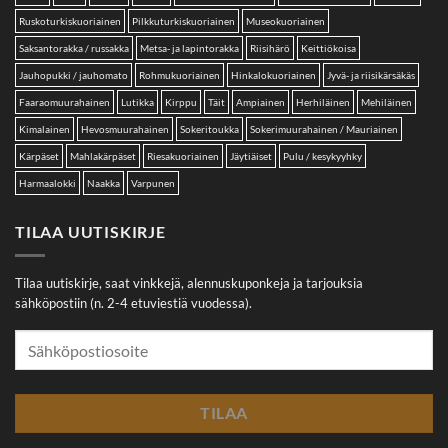
Ruskoturkiskuoriainen
Pilkkuturkiskuoriainen
Museokuoriainen
Saksantorakka / russakka
Metsa- ja lapintorakka
Riisihärö
Keittiökoisa
Jauhopukki / jauhomato
Rohmukuoriainen
Hinkalokuoriainen
Jyvä- ja riisikärsäkäs
Faaraomuurahainen
Lutikka
Kirppu
Täit
Ampiainen
Herhiläinen
Mehiläinen
Kimalainen
Hevosmuurahainen
Sokeritoukka
Sokerimuurahainen / Mauriainen
Kärpäset
Mahlakärpäset
Riesakuoriainen
Jäytiäiset
Pulu / kesykyyhky
Harmaalokki
Naakka
Varpunen
TILAA UUTISKIRJE
Tilaa uutiskirje, saat vinkkejä, alennuskuponkeja ja tarjouksia
sähköpostiin (n. 2-4 etuviestiä vuodessa).