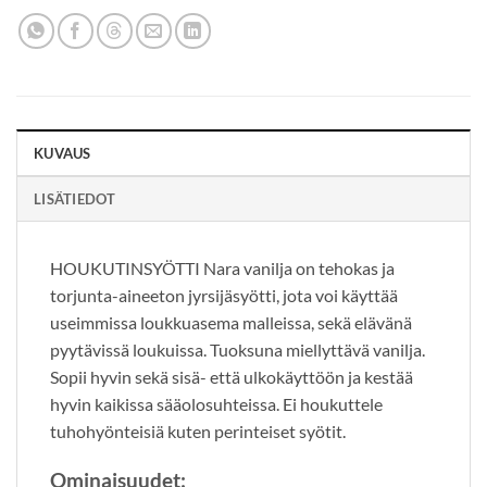
KUVAUS
LISÄTIEDOT
HOUKUTINSYÖTTI Nara vanilja on tehokas ja
torjunta-aineeton jyrsijäsyötti, jota voi käyttää
useimmissa loukkuasema malleissa, sekä elävänä
pyytävissä loukuissa. Tuoksuna miellyttävä vanilja.
Sopii hyvin sekä sisä- että ulkokäyttöön ja kestää
hyvin kaikissa sääolosuhteissa. Ei houkuttele
tuhohyönteisiä kuten perinteiset syötit.
Ominaisuudet: