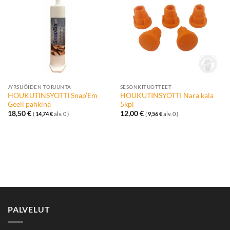
Lisää
Lisää
toivelistalle
toivelistalle
JYRSIJÖIDEN TORJUNTA
SESONKITUOTTEET
HOUKUTINSYÖTTI Snap’Em
HOUKUTINSYÖTTI Nara kala
Geeli pähkinä
5kpl
18,50
€
12,00
€
(
14,74
€
alv. 0 )
(
9,56
€
alv. 0 )
PALVELUT