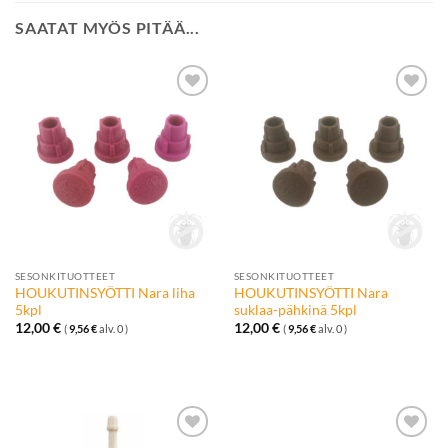
SAATAT MYÖS PITÄÄ...
Lisää
Lisää
toivelistalle
toivelistalle
SESONKITUOTTEET
SESONKITUOTTEET
HOUKUTINSYÖTTI Nara liha
HOUKUTINSYÖTTI Nara
5kpl
suklaa-pähkinä 5kpl
12,00
€
12,00
€
(
9,56
€
alv. 0 )
(
9,56
€
alv. 0 )