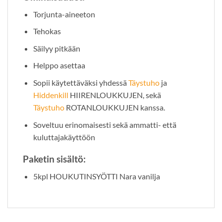
Torjunta-aineeton
Tehokas
Säilyy pitkään
Helppo asettaa
Sopii käytettäväksi yhdessä
Täystuho
ja
Hiddenkill
HIIRENLOUKKUJEN, sekä
Täystuho
ROTANLOUKKUJEN kanssa.
Soveltuu erinomaisesti sekä ammatti- että
kuluttajakäyttöön
Paketin sisältö:
5kpl HOUKUTINSYÖTTI Nara vanilja