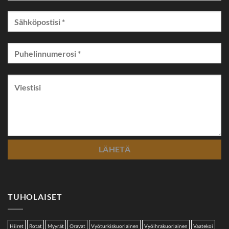
TUHOLAISET
Hiiret
Rotat
Myyrät
Oravat
Vyöturkiskuoriainen
Vyöihrakuoriainen
Vaatekoi