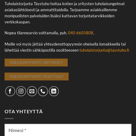
Tuholaistorjunta Täystuho hoitaa kotien ja yritysten tuholaisongelmat
asiakaslähtöisesti ja ammattitaidolla. Tarjoamme asiakkaillemme
monipuolisten palveluiden lisäksi kattavan torjuntatarvikkeiden
verkkokaupan.
Nopea tilannearvio soittamalla, puh.
040 6605808
.
Meille voi myös jättää yhteydenottopyynnön oheisella lomakkeella tai
lähettää viestin sähköpostilla osoitteeseen
tuholaistorjunta@taystuho.fi
TARJOUSPYYNTÖ YRITYKSET
TARJOUSPYYNTÖ YKSITYISET
OTA YHTEYTTÄ