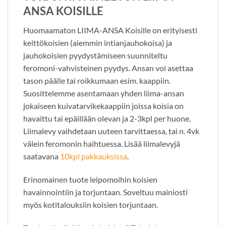
ANSA KOISILLE
Huomaamaton LIIMA-ANSA Koisille on erityisesti
keittökoisien (aiemmin intianjauhokoisa) ja
jauhokoisien pyydystämiseen suunniteltu
feromoni-vahvisteinen pyydys. Ansan voi asettaa
tason päälle tai roikkumaan esim. kaappiin.
Suosittelemme asentamaan yhden liima-ansan
jokaiseen kuivatarvikekaappiin joissa koisia on
havaittu tai epäillään olevan ja 2-3kpl per huone.
Liimalevy vaihdetaan uuteen tarvittaessa, tai n. 4vk
välein feromonin haihtuessa. Lisää liimalevyjä
saatavana
10kpl pakkauksissa
.
Erinomainen tuote leipomoihin koisien
havainnointiin ja torjuntaan. Soveltuu mainiosti
myös kotitalouksiin koisien torjuntaan.