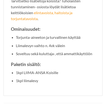
Tarvitsetko lisätietoja koisista? Tuholaisten
tunnistaminen- osiosta löydät lisätietoa
keittiökoisien
elintavoista, haitoista ja
torjuntatavoista
.
Ominaisuudet:
Torjunta-aineeton ja turvallinen käyttää
Liimalevyn vaihto n. 4vk välein
Soveltuu sekä kuluttaja-, että ammattikäyttöön
Paketin sisältö:
1kpl LIIMA-ANSA Koisille
1kpl liimalevy