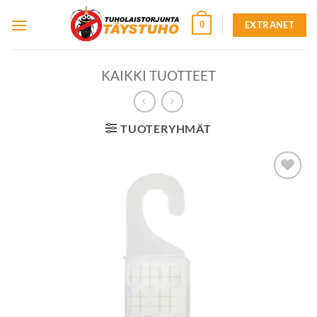
Skip
EXTRANET
0
to
content
KAIKKI TUOTTEET
TUOTERYHMÄT
Lisää
toivelistalle