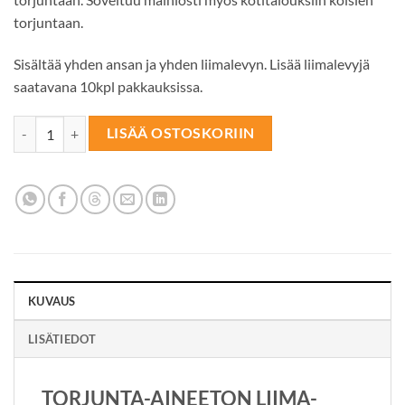
torjuntaan.
Sisältää yhden ansan ja yhden liimalevyn. Lisää liimalevyjä
saatavana 10kpl pakkauksissa.
LIIMA-ANSA Koisille määrä
LISÄÄ OSTOSKORIIN
KUVAUS
LISÄTIEDOT
TORJUNTA-AINEETON LIIMA-