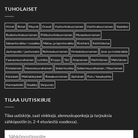
TUHOLAISET
Hiiret
Rotat
Myyrät
Oravat
Vyöturkiskuoriainen
Vyöihrakuoriainen
Vaatekoi
Ruskoturkiskuoriainen
Pilkkuturkiskuoriainen
Museokuoriainen
Saksantorakka / russakka
Metsa- ja lapintorakka
Riisihärö
Keittiökoisa
Jauhopukki / jauhomato
Rohmukuoriainen
Hinkalokuoriainen
Jyvä- ja riisikärsäkäs
Faaraomuurahainen
Lutikka
Kirppu
Täit
Ampiainen
Herhiläinen
Mehiläinen
Kimalainen
Hevosmuurahainen
Sokeritoukka
Sokerimuurahainen / Mauriainen
Kärpäset
Mahlakärpäset
Riesakuoriainen
Jäytiäiset
Pulu / kesykyyhky
Harmaalokki
Naakka
Varpunen
TILAA UUTISKIRJE
Tilaa uutiskirje, saat vinkkejä, alennuskuponkeja ja tarjouksia
sähköpostiin (n. 2-4 etuviestiä vuodessa).