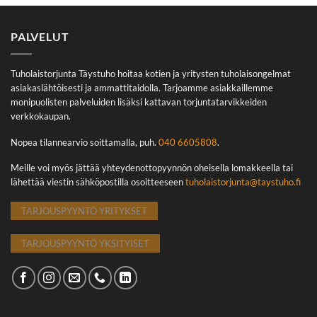
PALVELUT
Tuholaistorjunta Täystuho hoitaa kotien ja yritysten tuholaisongelmat
asiakaslähtöisesti ja ammattitaidolla. Tarjoamme asiakkaillemme
monipuolisten palveluiden lisäksi kattavan torjuntatarvikkeiden
verkkokaupan.
Nopea tilannearvio soittamalla, puh.
040 6605808
.
Meille voi myös jättää yhteydenottopyynnön oheisella lomakkeella tai
lähettää viestin sähköpostilla osoitteeseen
tuholaistorjunta@taystuho.fi
TARJOUSPYYNTÖ YRITYKSET
TARJOUSPYYNTÖ YKSITYISET