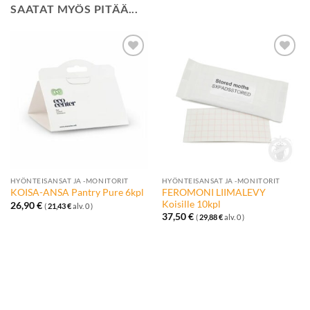
SAATAT MYÖS PITÄÄ...
Lisää
Lisää
toivelistalle
toivelistalle
HYÖNTEISANSAT JA -MONITORIT
HYÖNTEISANSAT JA -MONITORIT
FEROMONI LIIMALEVY
KOISA-ANSA Pantry Pure 6kpl
Koisille 10kpl
26,90
€
(
21,43
€
alv. 0 )
37,50
€
(
29,88
€
alv. 0 )