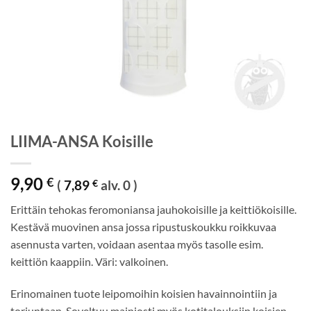
LIIMA-ANSA Koisille
9,90
€
(
7,89
€
alv. 0 )
Erittäin tehokas feromoniansa jauhokoisille ja keittiökoisille.
Kestävä muovinen ansa jossa ripustuskoukku roikkuvaa
asennusta varten, voidaan asentaa myös tasolle esim.
keittiön kaappiin. Väri: valkoinen.
Erinomainen tuote leipomoihin koisien havainnointiin ja
torjuntaan. Soveltuu mainiosti myös kotitalouksiin koisien