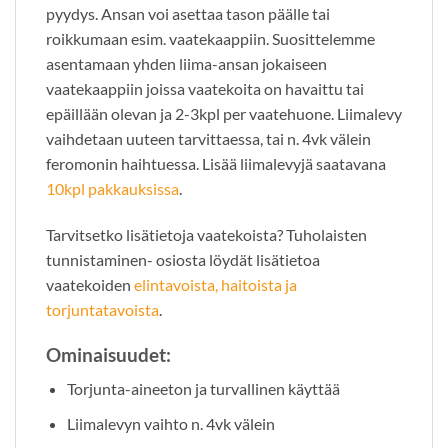
pyydys. Ansan voi asettaa tason päälle tai
roikkumaan esim. vaatekaappiin. Suosittelemme
asentamaan yhden liima-ansan jokaiseen
vaatekaappiin joissa vaatekoita on havaittu tai
epäillään olevan ja 2-3kpl per vaatehuone. Liimalevy
vaihdetaan uuteen tarvittaessa, tai n. 4vk välein
feromonin haihtuessa. Lisää liimalevyjä saatavana
10kpl pakkauksissa
.
Tarvitsetko lisätietoja vaatekoista? Tuholaisten
tunnistaminen- osiosta löydät lisätietoa
vaatekoiden
elintavoista, haitoista ja
torjuntatavoista
.
Ominaisuudet:
Torjunta-aineeton ja turvallinen käyttää
Liimalevyn vaihto n. 4vk välein