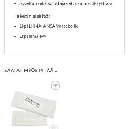
Soveltuu sekä kuluttaja-, että ammattikäyttöön
Paketin sisältö:
1kpl LIIMA-ANSA Vaatekoille
1kpl liimalevy
SAATAT MYÖS PITÄÄ...
Lisää
toivelistalle