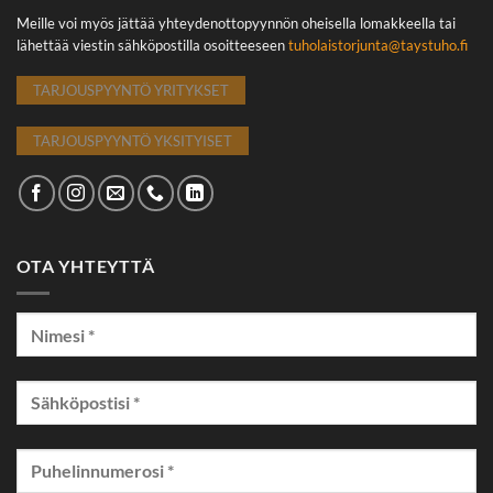
Meille voi myös jättää yhteydenottopyynnön oheisella lomakkeella tai
lähettää viestin sähköpostilla osoitteeseen
tuholaistorjunta@taystuho.fi
TARJOUSPYYNTÖ YRITYKSET
TARJOUSPYYNTÖ YKSITYISET
OTA YHTEYTTÄ