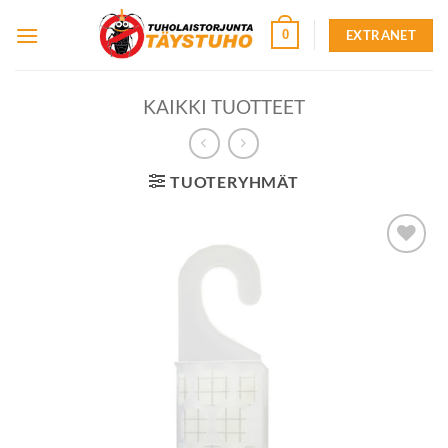
Skip
EXTRANET
0
to
content
KAIKKI TUOTTEET
TUOTERYHMÄT
Lisää
toivelistalle