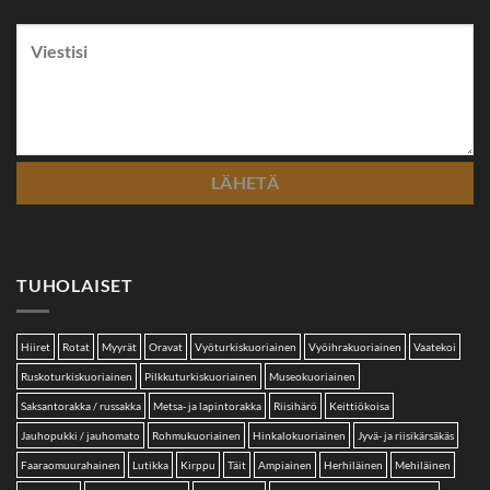
TUHOLAISET
Hiiret
Rotat
Myyrät
Oravat
Vyöturkiskuoriainen
Vyöihrakuoriainen
Vaatekoi
Ruskoturkiskuoriainen
Pilkkuturkiskuoriainen
Museokuoriainen
Saksantorakka / russakka
Metsa- ja lapintorakka
Riisihärö
Keittiökoisa
Jauhopukki / jauhomato
Rohmukuoriainen
Hinkalokuoriainen
Jyvä- ja riisikärsäkäs
Faaraomuurahainen
Lutikka
Kirppu
Täit
Ampiainen
Herhiläinen
Mehiläinen