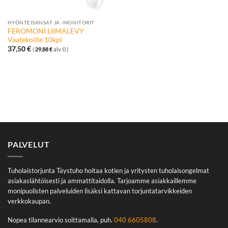
HYÖNTEISANSAT JA -MONITORIT
FEROMONI LIIMALEVY
Vaatekoille 10kpl
37,50
€
(
29,88
€
alv. 0 )
PALVELUT
Tuholaistorjunta Täystuho hoitaa kotien ja yritysten tuholaisongelmat
asiakaslähtöisesti ja ammattitaidolla. Tarjoamme asiakkaillemme
monipuolisten palveluiden lisäksi kattavan torjuntatarvikkeiden
verkkokaupan.
Nopea tilannearvio soittamalla, puh.
040 6605808
.