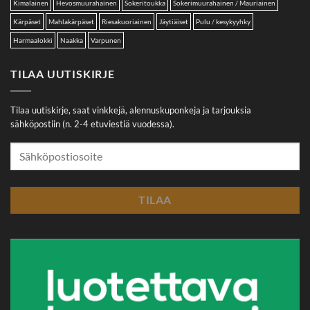
Kimalainen
Hevosmuurahainen
Sokeritoukka
Sokerimuurahainen / Mauriainen
Kärpäset
Mahlakärpäset
Riesakuoriainen
Jäytiäiset
Pulu / kesykyyhky
Harmaalokki
Naakka
Varpunen
TILAA UUTISKIRJE
Tilaa uutiskirje, saat vinkkejä, alennuskuponkeja ja tarjouksia
sähköpostiin (n. 2-4 etuviestiä vuodessa).