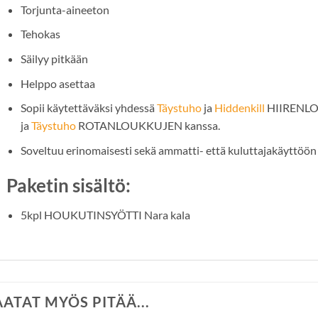
Torjunta-aineeton
Tehokas
Säilyy pitkään
Helppo asettaa
Sopii käytettäväksi yhdessä
Täystuho
ja
Hiddenkill
HIIRENL
ja
Täystuho
ROTANLOUKKUJEN kanssa.
Soveltuu erinomaisesti sekä ammatti- että kuluttajakäyttöön
Paketin sisältö:
5kpl HOUKUTINSYÖTTI Nara kala
AATAT MYÖS PITÄÄ...