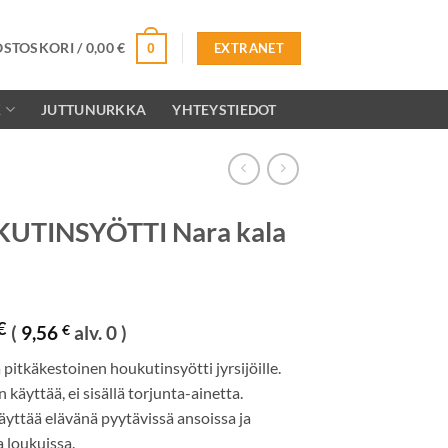
OSTOSKORI /
0,00
€
0
EXTRANET
K
JUTTUNURKKA
YHTEYSTIEDOT
UTINSYÖTTI Nara kala
€
(
9,56
€
alv. 0 )
 pitkäkestoinen houkutinsyötti jyrsijöille.
n käyttää, ei sisällä torjunta-ainetta.
äyttää elävänä pyytävissä ansoissa ja
 loukuissa.