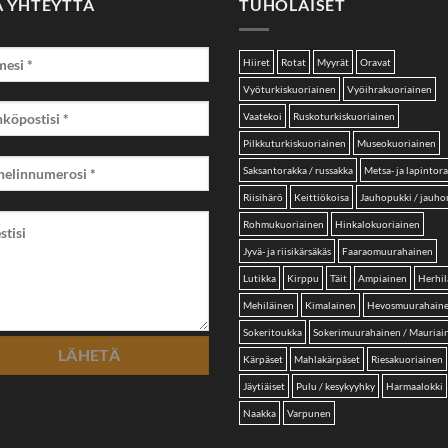
A YHTEYTTÄ
TUHOLAISET
Hiiret
Rotat
Myyrät
Oravat
Vyöturkiskuoriainen
Vyöihrakuoriainen
Vaatekoi
Ruskoturkiskuoriainen
Pilkkuturkiskuoriainen
Museokuoriainen
Saksantorakka / russakka
Metsa- ja lapintor
Riisihärö
Keittiökoisa
Jauhopukki / jauh
Rohmukuoriainen
Hinkalokuoriainen
Jyvä- ja riisikärsäkäs
Faaraomuurahainen
Lutikka
Kirppu
Täit
Ampiainen
Herhil
Mehiläinen
Kimalainen
Hevosmuurahain
Sokeritoukka
Sokerimuurahainen / Mauriai
Kärpäset
Mahlakärpäset
Riesakuoriainen
Jäytiäiset
Pulu / kesykyyhky
Harmaalokki
Naakka
Varpunen