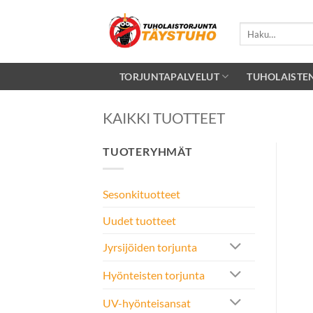
Skip
to
Etsi:
content
TORJUNTAPALVELUT
TUHOLAISTE
KAIKKI TUOTTEET
TUOTERYHMÄT
Sesonkituotteet
Uudet tuotteet
Jyrsijöiden torjunta
Hyönteisten torjunta
UV-hyönteisansat