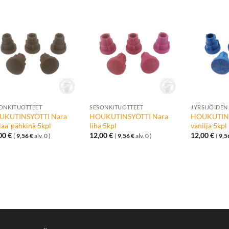
Lisää
Lisää
toivelistalle
toivelistalle
+
+
+
ONKITUOTTEET
SESONKITUOTTEET
JYRSIJÖIDEN
UKUTINSYÖTTI Nara
HOUKUTINSYÖTTI Nara
HOUKUTINS
laa-pähkinä 5kpl
liha 5kpl
vanilja 5kpl
,00
€
12,00
€
12,00
€
(
9,56
€
alv. 0 )
(
9,56
€
alv. 0 )
(
9,5