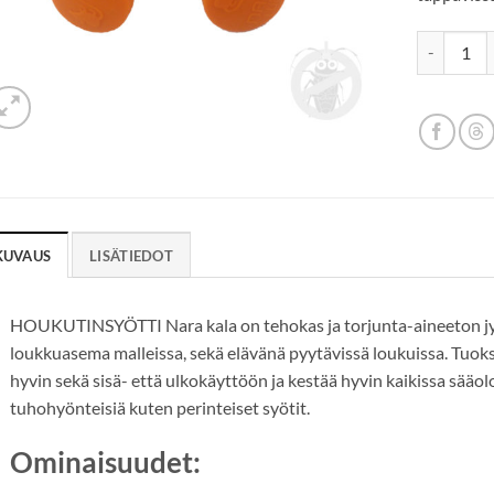
HOUKUTINS
KUVAUS
LISÄTIEDOT
HOUKUTINSYÖTTI Nara kala on tehokas ja torjunta-aineeton jyrs
loukkuasema malleissa, sekä elävänä pyytävissä loukuissa. Tuoksun
hyvin sekä sisä- että ulkokäyttöön ja kestää hyvin kaikissa sääol
tuhohyönteisiä kuten perinteiset syötit.
Ominaisuudet: