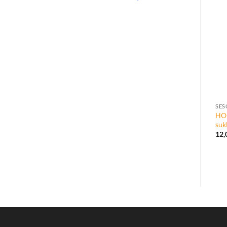
SES
HO
suk
12