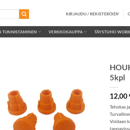
KIRJAUDU / REKISTERÖIDY
N TUNNISTAMINEN
VERKKOKAUPPA
TÄYSTUHO WOR
HOUK
5kpl
Lisää
toivelistalle
12,00
Tehokas ja
Turvalline
Voidaan k
tappavissa