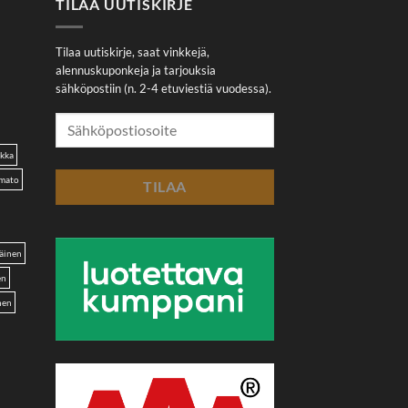
TILAA UUTISKIRJE
Tilaa uutiskirje, saat vinkkejä,
alennuskuponkeja ja tarjouksia
sähköpostiin (n. 2-4 etuviestiä vuodessa).
akka
omato
äinen
en
nen