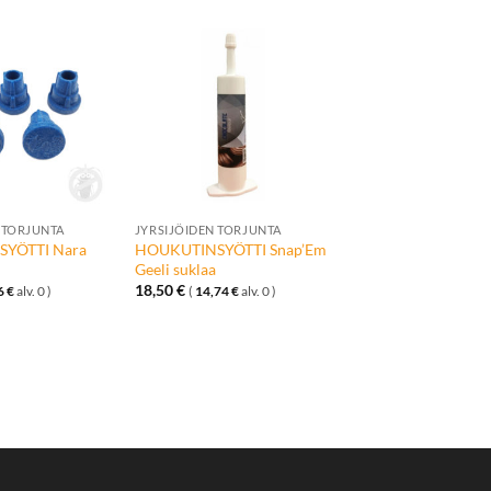
Lisää
Lisää
toivelistalle
toivelistalle
+
 TORJUNTA
JYRSIJÖIDEN TORJUNTA
YÖTTI Nara
HOUKUTINSYÖTTI Snap’Em
Geeli suklaa
18,50
€
6
€
alv. 0 )
(
14,74
€
alv. 0 )