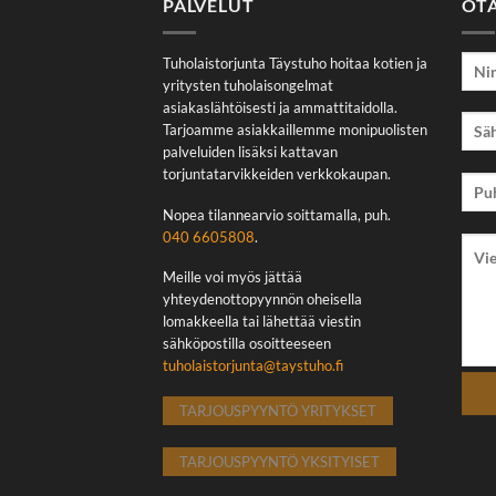
PALVELUT
OT
Tuholaistorjunta Täystuho hoitaa kotien ja
yritysten tuholaisongelmat
asiakaslähtöisesti ja ammattitaidolla.
Tarjoamme asiakkaillemme monipuolisten
palveluiden lisäksi kattavan
torjuntatarvikkeiden verkkokaupan.
Nopea tilannearvio soittamalla, puh.
040 6605808
.
Meille voi myös jättää
yhteydenottopyynnön oheisella
lomakkeella tai lähettää viestin
sähköpostilla osoitteeseen
tuholaistorjunta@taystuho.fi
TARJOUSPYYNTÖ YRITYKSET
TARJOUSPYYNTÖ YKSITYISET