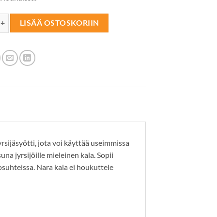
YÖTTI Nara kala 5kpl määrä
LISÄÄ OSTOSKORIIN
ijäsyötti, jota voi käyttää useimmissa
a jyrsijöille mieleinen kala. Sopii
osuhteissa. Nara kala ei houkuttele