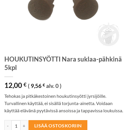
HOUKUTINSYÖTTI Nara suklaa-pähkinä
5kpl
12,00
€
(
9,56
€
alv. 0 )
Tehokas ja pitkäkestoinen houkutinsyötti jyrsijöille.
Turvallinen käyttää, ei sisällä torjunta-ainetta. Voidaan
käyttää elävänä pyytävissä ansoissa ja tappavissa loukuissa.
HOUKUTINSYÖTTI Nara suklaa-pähkinä 5kpl määrä
LISÄÄ OSTOSKORIIN