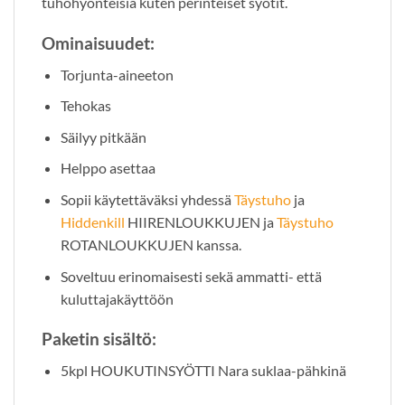
tuhohyönteisiä kuten perinteiset syötit.
Ominaisuudet:
Torjunta-aineeton
Tehokas
Säilyy pitkään
Helppo asettaa
Sopii käytettäväksi yhdessä
Täystuho
ja
Hiddenkill
HIIRENLOUKKUJEN ja
Täystuho
ROTANLOUKKUJEN kanssa.
Soveltuu erinomaisesti sekä ammatti- että
kuluttajakäyttöön
Paketin sisältö:
5kpl HOUKUTINSYÖTTI Nara suklaa-pähkinä