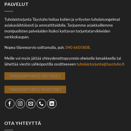
PALVELUT
Tuholaistorjunta Täystuho hoitaa kotien ja yritysten tuholaisongelmat
asiakaslähtöisesti ja ammattitaidolla. Tarjoamme asiakkaillemme
monipuolisten palveluiden lisäksi kattavan torjuntatarvikkeiden
verkkokaupan.
Nopea tilannearvio soittamalla, puh.
040 6605808
.
Meille voi myös jättää yhteydenottopyynnön oheisella lomakkeella tai
lähettää viestin sähköpostilla osoitteeseen
tuholaistorjunta@taystuho.fi
TARJOUSPYYNTÖ YRITYKSET
TARJOUSPYYNTÖ YKSITYISET
OTA YHTEYTTÄ