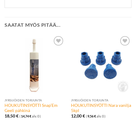
SAATAT MYÖS PITÄÄ...
Lisää
Lisää
toivelistalle
toivelistalle
JYRSIJÖIDEN TORJUNTA
JYRSIJÖIDEN TORJUNTA
HOUKUTINSYÖTTI Snap’Em
HOUKUTINSYÖTTI Nara vanilja
Geeli pähkinä
5kpl
18,50
€
12,00
€
(
14,74
€
alv. 0 )
(
9,56
€
alv. 0 )