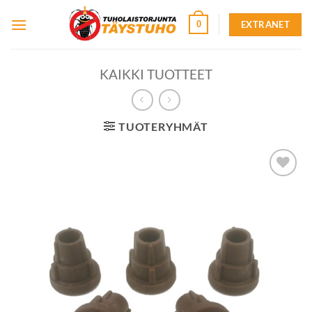
Skip
EXTRANET
0
to
content
KAIKKI TUOTTEET
TUOTERYHMÄT
Lisää
toivelistalle