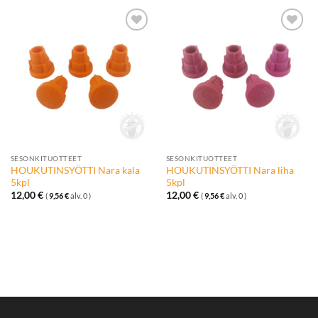
Lisää
Lisää
toivelistalle
toivelistalle
SESONKITUOTTEET
SESONKITUOTTEET
HOUKUTINSYÖTTI Nara kala
HOUKUTINSYÖTTI Nara liha
5kpl
5kpl
12,00
€
12,00
€
(
9,56
€
alv. 0 )
(
9,56
€
alv. 0 )