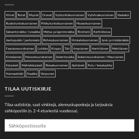
Hiiret
Rotat
Myyrät
Oravat
Vyöturkiskuoriainen
Vyöihrakuoriainen
Vaatekoi
Ruskoturkiskuoriainen
Pilkkuturkiskuoriainen
Museokuoriainen
Saksantorakka / russakka
Metsa- ja lapintorakka
Riisihärö
Keittiökoisa
Jauhopukki / jauhomato
Rohmukuoriainen
Hinkalokuoriainen
Jyvä- ja riisikärsäkäs
Faaraomuurahainen
Lutikka
Kirppu
Täit
Ampiainen
Herhiläinen
Mehiläinen
Kimalainen
Hevosmuurahainen
Sokeritoukka
Sokerimuurahainen / Mauriainen
Kärpäset
Mahlakärpäset
Riesakuoriainen
Jäytiäiset
Pulu / kesykyyhky
Harmaalokki
Naakka
Varpunen
TILAA UUTISKIRJE
Tilaa uutiskirje, saat vinkkejä, alennuskuponkeja ja tarjouksia
sähköpostiin (n. 2-4 etuviestiä vuodessa).