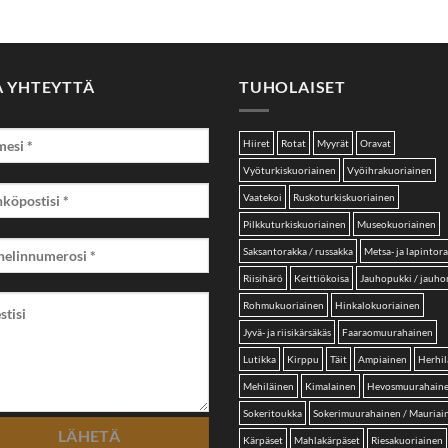
A YHTEYTTÄ
TUHOLAISET
Hiiret
Rotat
Myyrät
Oravat
Vyöturkiskuoriainen
Vyöihrakuoriainen
Vaatekoi
Ruskoturkiskuoriainen
Pilkkuturkiskuoriainen
Museokuoriainen
Saksantorakka / russakka
Metsa- ja lapintor
Riisihärö
Keittiökoisa
Jauhopukki / jauh
Rohmukuoriainen
Hinkalokuoriainen
Jyvä- ja riisikärsäkäs
Faaraomuurahainen
Lutikka
Kirppu
Täit
Ampiainen
Herhil
Mehiläinen
Kimalainen
Hevosmuurahain
Sokeritoukka
Sokerimuurahainen / Mauriai
Kärpäset
Mahlakärpäset
Riesakuoriainen