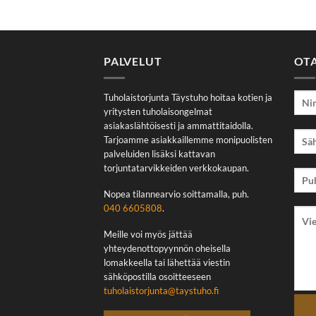
PALVELUT
OT
Tuholaistorjunta Täystuho hoitaa kotien ja
yritysten tuholaisongelmat
asiakaslähtöisesti ja ammattitaidolla.
Tarjoamme asiakkaillemme monipuolisten
palveluiden lisäksi kattavan
torjuntatarvikkeiden verkkokaupan.
Nopea tilannearvio soittamalla, puh.
040 6605808
.
Meille voi myös jättää
yhteydenottopyynnön oheisella
lomakkeella tai lähettää viestin
sähköpostilla osoitteeseen
tuholaistorjunta@taystuho.fi