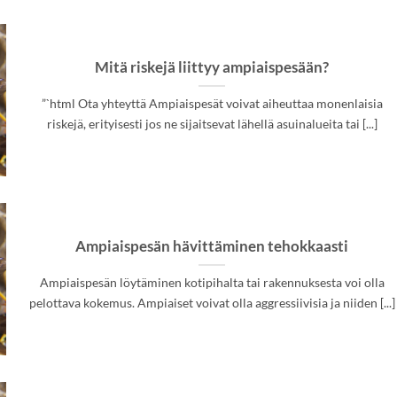
Mitä riskejä liittyy ampiaispesään?
”`html Ota yhteyttä Ampiaispesät voivat aiheuttaa monenlaisia
riskejä, erityisesti jos ne sijaitsevat lähellä asuinalueita tai [...]
Ampiaispesän hävittäminen tehokkaasti
Ampiaispesän löytäminen kotipihalta tai rakennuksesta voi olla
pelottava kokemus. Ampiaiset voivat olla aggressiivisia ja niiden [...]