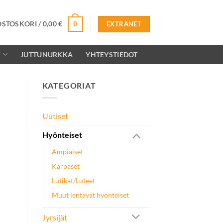
OSTOSKORI /
0,00
€
0
EXTRANET
K
JUTTUNURKKA
YHTEYSTIEDOT
KATEGORIAT
Uutiset
Hyönteiset
Ampiaiset
Kärpäset
Lutikat/Luteet
Muut lentävät hyönteiset
Jyrsijät