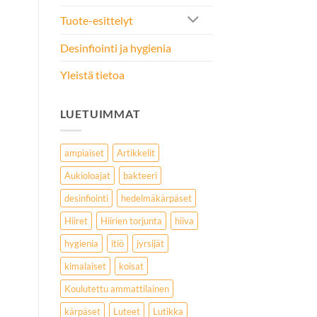
Tuote-esittelyt
Desinfiointi ja hygienia
Yleistä tietoa
LUETUIMMAT
ampiaiset
Artikkelit
Aukioloajat
bakteeri
desinfiointi
hedelmäkärpäset
Hiiret
Hiirien torjunta
hiiva
hygienia
itiö
jyrsijät
kimalaiset
koisat
Koulutettu ammattilainen
kärpäset
Luteet
Lutikka