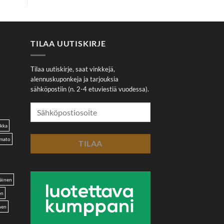
TILAA UUTISKIRJE
Tilaa uutiskirje, saat vinkkejä,
alennuskuponkeja ja tarjouksia
sähköpostiin (n. 2-4 etuviestiä vuodessa).
akka
omato
äinen
en
nen