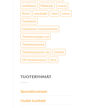
mehiläiset
Mökkeily
oravat
Rotat
seinälude
sieni
syksy
Tuholaiset
tuholaisten tunnistaminen
Tuholaistorjujan työ
Tuholaistorjunta
Tuholaistorjunta-ala
Uutiset
UV-hyönteisansa
virus
TUOTERYHMÄT
i
Sesonkituotteet
Uudet tuotteet