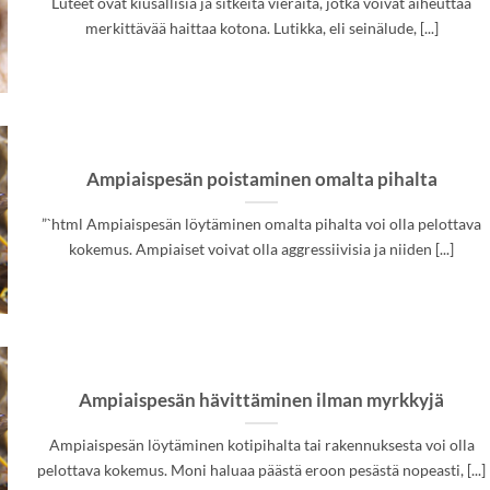
Luteet ovat kiusallisia ja sitkeitä vieraita, jotka voivat aiheuttaa
merkittävää haittaa kotona. Lutikka, eli seinälude, [...]
Ampiaispesän poistaminen omalta pihalta
”`html Ampiaispesän löytäminen omalta pihalta voi olla pelottava
kokemus. Ampiaiset voivat olla aggressiivisia ja niiden [...]
Ampiaispesän hävittäminen ilman myrkkyjä
Ampiaispesän löytäminen kotipihalta tai rakennuksesta voi olla
pelottava kokemus. Moni haluaa päästä eroon pesästä nopeasti, [...]