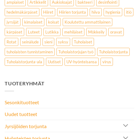
ampiaiset
Artikkelit
Aukioloajat
bakteeri
desinfiointi
hedelmäkärpäset
Hiiret
Hiirien torjunta
hiiva
hygienia
itiö
jyrsijät
kimalaiset
koisat
Koulutettu ammattilainen
kärpäset
Luteet
Lutikka
mehiläiset
Mökkeily
oravat
Rotat
seinälude
sieni
syksy
Tuholaiset
tuholaisten tunnistaminen
Tuholaistorjujan työ
Tuholaistorjunta
Tuholaistorjunta-ala
Uutiset
UV-hyönteisansa
virus
TUOTERYHMÄT
Sesonkituotteet
Uudet tuotteet
Jyrsijöiden torjunta
Hyönteisten torjunta