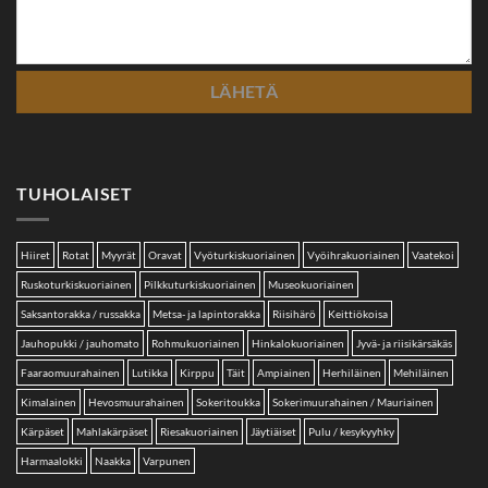
TUHOLAISET
Hiiret
Rotat
Myyrät
Oravat
Vyöturkiskuoriainen
Vyöihrakuoriainen
Vaatekoi
Ruskoturkiskuoriainen
Pilkkuturkiskuoriainen
Museokuoriainen
Saksantorakka / russakka
Metsa- ja lapintorakka
Riisihärö
Keittiökoisa
Jauhopukki / jauhomato
Rohmukuoriainen
Hinkalokuoriainen
Jyvä- ja riisikärsäkäs
Faaraomuurahainen
Lutikka
Kirppu
Täit
Ampiainen
Herhiläinen
Mehiläinen
Kimalainen
Hevosmuurahainen
Sokeritoukka
Sokerimuurahainen / Mauriainen
Kärpäset
Mahlakärpäset
Riesakuoriainen
Jäytiäiset
Pulu / kesykyyhky
Harmaalokki
Naakka
Varpunen