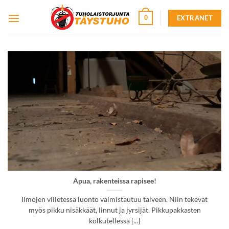
Skip
EXTRANET
0
to
content
Apua, rakenteissa rapisee!
Ilmojen viiletessä luonto valmistautuu talveen. Niin tekevät
myös pikku nisäkkäät, linnut ja jyrsijät. Pikkupakkasten
kolkutellessa [...]