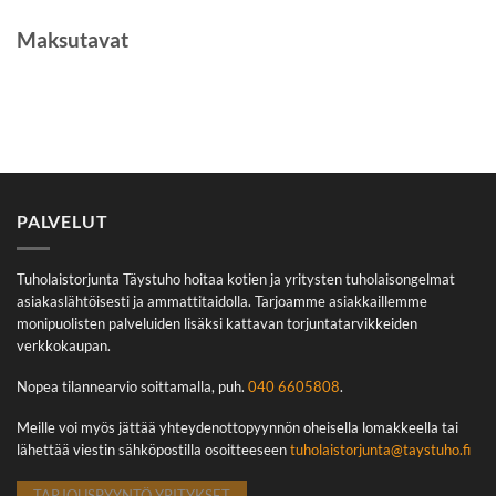
Maksutavat
PALVELUT
Tuholaistorjunta Täystuho hoitaa kotien ja yritysten tuholaisongelmat
asiakaslähtöisesti ja ammattitaidolla. Tarjoamme asiakkaillemme
monipuolisten palveluiden lisäksi kattavan torjuntatarvikkeiden
verkkokaupan.
Nopea tilannearvio soittamalla, puh.
040 6605808
.
Meille voi myös jättää yhteydenottopyynnön oheisella lomakkeella tai
lähettää viestin sähköpostilla osoitteeseen
tuholaistorjunta@taystuho.fi
TARJOUSPYYNTÖ YRITYKSET