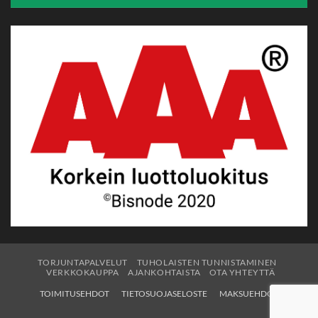
TORJUNTAPALVELUT
TUHOLAISTEN TUNNISTAMINEN
VERKKOKAUPPA
AJANKOHTAISTA
OTA YHTEYTTÄ
TOIMITUSEHDOT
TIETOSUOJASELOSTE
MAKSUEHDOT