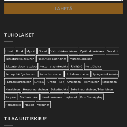
TUHOLAISET
Hiiret
Rotat
Myyrät
Oravat
Vyöturkiskuoriainen
Vyöihrakuoriainen
Vaatekoi
Ruskoturkiskuoriainen
Pilkkuturkiskuoriainen
Museokuoriainen
Saksantorakka / russakka
Metsa- ja lapintorakka
Riisihärö
Keittiökoisa
Jauhopukki / jauhomato
Rohmukuoriainen
Hinkalokuoriainen
Jyvä- ja riisikärsäkäs
Faaraomuurahainen
Lutikka
Kirppu
Täit
Ampiainen
Herhiläinen
Mehiläinen
Kimalainen
Hevosmuurahainen
Sokeritoukka
Sokerimuurahainen / Mauriainen
Kärpäset
Mahlakärpäset
Riesakuoriainen
Jäytiäiset
Pulu / kesykyyhky
Harmaalokki
Naakka
Varpunen
TILAA UUTISKIRJE