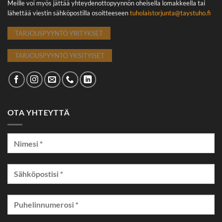
Meille voi myös jättää yhteydenottopyynnön oheisella lomakkeella tai
lähettää viestin sähköpostilla osoitteeseen
tuholaistorjunta@taystuho.fi
TARJOUSPYYNTÖ YRITYKSET
TARJOUSPYYNTÖ YKSITYISET
OTA YHTEYTTÄ