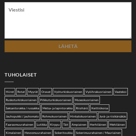
TUHOLAISET
Hiiret
Rotat
Myyrät
Oravat
Vyöturkiskuoriainen
Vyöihrakuoriainen
Vaatekoi
Ruskoturkiskuoriainen
Pilkkuturkiskuoriainen
Museokuoriainen
Saksantorakka / russakka
Metsa- ja lapintorakka
Riisihärö
Keittiökoisa
Jauhopukki / jauhomato
Rohmukuoriainen
Hinkalokuoriainen
Jyvä- ja riisikärsäkäs
Faaraomuurahainen
Lutikka
Kirppu
Täit
Ampiainen
Herhiläinen
Mehiläinen
Kimalainen
Hevosmuurahainen
Sokeritoukka
Sokerimuurahainen / Mauriainen