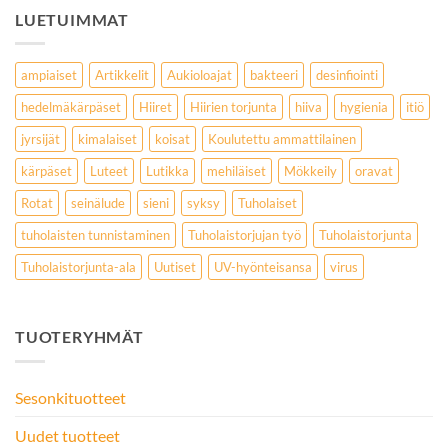
LUETUIMMAT
ampiaiset
Artikkelit
Aukioloajat
bakteeri
desinfiointi
hedelmäkärpäset
Hiiret
Hiirien torjunta
hiiva
hygienia
itiö
jyrsijät
kimalaiset
koisat
Koulutettu ammattilainen
kärpäset
Luteet
Lutikka
mehiläiset
Mökkeily
oravat
Rotat
seinälude
sieni
syksy
Tuholaiset
tuholaisten tunnistaminen
Tuholaistorjujan työ
Tuholaistorjunta
Tuholaistorjunta-ala
Uutiset
UV-hyönteisansa
virus
TUOTERYHMÄT
Sesonkituotteet
Uudet tuotteet