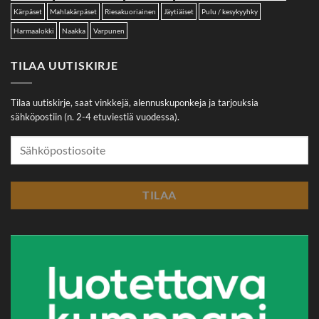
Kärpäset
Mahlakärpäset
Riesakuoriainen
Jäytiäiset
Pulu / kesykyyhky
Harmaalokki
Naakka
Varpunen
TILAA UUTISKIRJE
Tilaa uutiskirje, saat vinkkejä, alennuskuponkeja ja tarjouksia
sähköpostiin (n. 2-4 etuviestiä vuodessa).