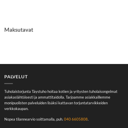
Maksutavat
PALVELUT
Tuholaistorjunta Täystuho hoitaa kotien ja yritysten tuholaisongelmat
asiakaslähtöisesti ja ammattitaidolla. Tarjoamme asiakkaillemme
monipuolisten palveluiden lisäksi kattavan torjuntatarvikkeiden
verkkokaupan.
Nopea tilannearvio soittamalla, puh.
040 6605808
.