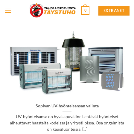
Skip
EXTRANET
0
to
content
Sopivan UV-hyönteisansan valinta
UV-hyönteisansa on hyvä apuväline Lentävät hyönteiset
aiheuttavat haasteita kodeissa ja yritystiloissa. Osa ongelmista
on kausiluonteisia, [...]