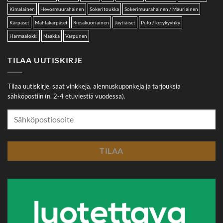
Kimalainen
Hevosmuurahainen
Sokeritoukka
Sokerimuurahainen / Mauriainen
Kärpäset
Mahlakärpäset
Riesakuoriainen
Jäytiäiset
Pulu / kesykyyhky
Harmaalokki
Naakka
Varpunen
TILAA UUTISKIRJE
Tilaa uutiskirje, saat vinkkejä, alennuskuponkeja ja tarjouksia
sähköpostiin (n. 2-4 etuviestiä vuodessa).