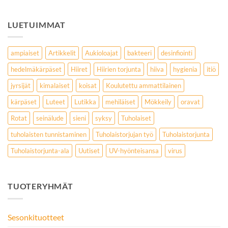
LUETUIMMAT
ampiaiset
Artikkelit
Aukioloajat
bakteeri
desinfiointi
hedelmäkärpäset
Hiiret
Hiirien torjunta
hiiva
hygienia
itiö
jyrsijät
kimalaiset
koisat
Koulutettu ammattilainen
kärpäset
Luteet
Lutikka
mehiläiset
Mökkeily
oravat
Rotat
seinälude
sieni
syksy
Tuholaiset
tuholaisten tunnistaminen
Tuholaistorjujan työ
Tuholaistorjunta
Tuholaistorjunta-ala
Uutiset
UV-hyönteisansa
virus
TUOTERYHMÄT
Sesonkituotteet