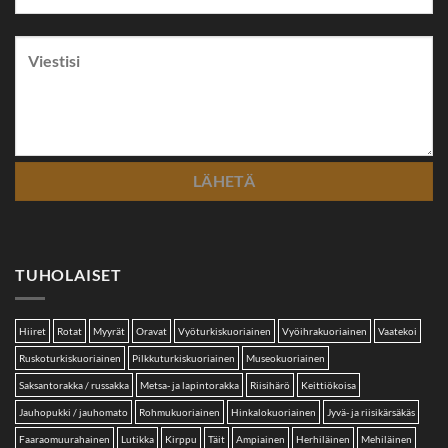
TUHOLAISET
Hiiret
Rotat
Myyrät
Oravat
Vyöturkiskuoriainen
Vyöihrakuoriainen
Vaatekoi
Ruskoturkiskuoriainen
Pilkkuturkiskuoriainen
Museokuoriainen
Saksantorakka / russakka
Metsa- ja lapintorakka
Riisihärö
Keittiökoisa
Jauhopukki / jauhomato
Rohmukuoriainen
Hinkalokuoriainen
Jyvä- ja riisikärsäkäs
Faaraomuurahainen
Lutikka
Kirppu
Täit
Ampiainen
Herhiläinen
Mehiläinen