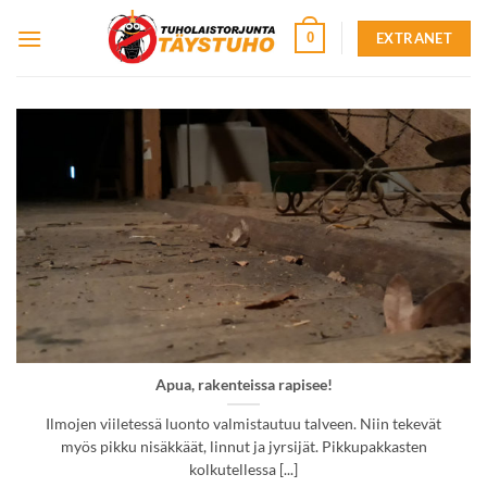
Skip
EXTRANET
0
to
content
Apua, rakenteissa rapisee!
Ilmojen viiletessä luonto valmistautuu talveen. Niin tekevät
myös pikku nisäkkäät, linnut ja jyrsijät. Pikkupakkasten
kolkutellessa [...]