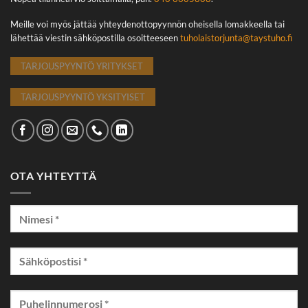
Meille voi myös jättää yhteydenottopyynnön oheisella lomakkeella tai
lähettää viestin sähköpostilla osoitteeseen
tuholaistorjunta@taystuho.fi
TARJOUSPYYNTÖ YRITYKSET
TARJOUSPYYNTÖ YKSITYISET
OTA YHTEYTTÄ