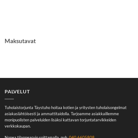
Maksutavat
PALVELUT
Tuholaistorjunta Täystuho hoitaa kotien ja yritysten tuholaisongelmat
asiakaslähtöisesti ja ammattitaidolla. Tarjoamme asiakkaillemme
monipuolisten palveluiden lisäksi kattavan torjuntatarvikkeiden
verkkokaupan.
Nopea tilannearvio soittamalla, puh.
040 6605808
.