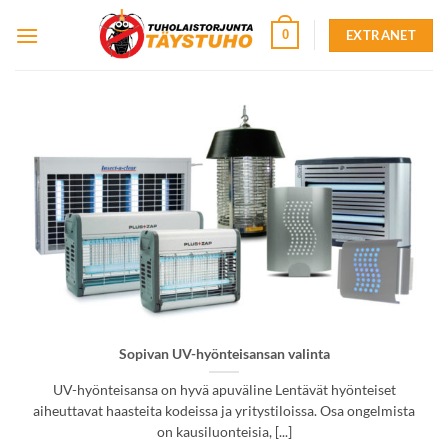
Skip
EXTRANET
0
to
content
Sopivan UV-hyönteisansan valinta
UV-hyönteisansa on hyvä apuväline Lentävät hyönteiset
aiheuttavat haasteita kodeissa ja yritystiloissa. Osa ongelmista
on kausiluonteisia, [...]