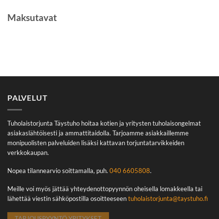
Maksutavat
PALVELUT
Tuholaistorjunta Täystuho hoitaa kotien ja yritysten tuholaisongelmat
asiakaslähtöisesti ja ammattitaidolla. Tarjoamme asiakkaillemme
monipuolisten palveluiden lisäksi kattavan torjuntatarvikkeiden
verkkokaupan.
Nopea tilannearvio soittamalla, puh.
040 6605808
.
Meille voi myös jättää yhteydenottopyynnön oheisella lomakkeella tai
lähettää viestin sähköpostilla osoitteeseen
tuholaistorjunta@taystuho.fi
TARJOUSPYYNTÖ YRITYKSET