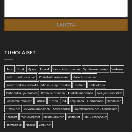
TUHOLAISET
Hiiret
Rotat
Myyrät
Oravat
Vyöturkiskuoriainen
Vyöihrakuoriainen
Vaatekoi
Ruskoturkiskuoriainen
Pilkkuturkiskuoriainen
Museokuoriainen
Saksantorakka / russakka
Metsa- ja lapintorakka
Riisihärö
Keittiökoisa
Jauhopukki / jauhomato
Rohmukuoriainen
Hinkalokuoriainen
Jyvä- ja riisikärsäkäs
Faaraomuurahainen
Lutikka
Kirppu
Täit
Ampiainen
Herhiläinen
Mehiläinen
Kimalainen
Hevosmuurahainen
Sokeritoukka
Sokerimuurahainen / Mauriainen
Kärpäset
Mahlakärpäset
Riesakuoriainen
Jäytiäiset
Pulu / kesykyyhky
Harmaalokki
Naakka
Varpunen