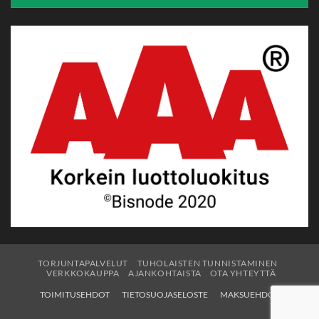
TORJUNTAPALVELUT
TUHOLAISTEN TUNNISTAMINEN
VERKKOKAUPPA
AJANKOHTAISTA
OTA YHTEYTTÄ
TOIMITUSEHDOT
TIETOSUOJASELOSTE
MAKSUEHDOT