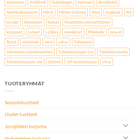
ampiaiset
Artikkelit
Aukioloajat
bakteeri
desinfiointi
hedelmäkärpäset
Hiiret
Hiirien torjunta
hiiva
hygienia
itiö
jyrsijät
kimalaiset
koisat
Koulutettu ammattilainen
kärpäset
Luteet
Lutikka
mehiläiset
Mökkeily
oravat
Rotat
seinälude
sieni
syksy
Tuholaiset
tuholaisten tunnistaminen
Tuholaistorjujan työ
Tuholaistorjunta
Tuholaistorjunta-ala
Uutiset
UV-hyönteisansa
virus
TUOTERYHMÄT
Sesonkituotteet
Uudet tuotteet
Jyrsijöiden torjunta
Hyönteisten torjunta