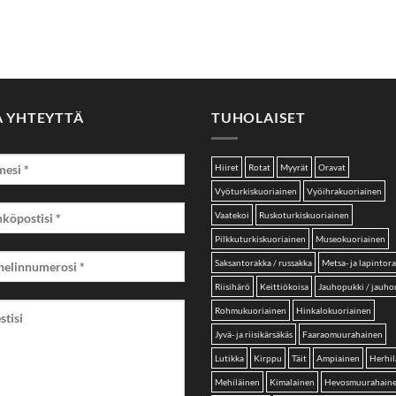
A YHTEYTTÄ
TUHOLAISET
Hiiret
Rotat
Myyrät
Oravat
Vyöturkiskuoriainen
Vyöihrakuoriainen
Vaatekoi
Ruskoturkiskuoriainen
Pilkkuturkiskuoriainen
Museokuoriainen
Saksantorakka / russakka
Metsa- ja lapintor
Riisihärö
Keittiökoisa
Jauhopukki / jauh
Rohmukuoriainen
Hinkalokuoriainen
Jyvä- ja riisikärsäkäs
Faaraomuurahainen
Lutikka
Kirppu
Täit
Ampiainen
Herhil
Mehiläinen
Kimalainen
Hevosmuurahain