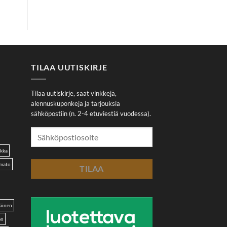
TILAA UUTISKIRJE
Tilaa uutiskirje, saat vinkkejä,
alennuskuponkeja ja tarjouksia
sähköpostiin (n. 2-4 etuviestiä vuodessa).
akka
omato
äinen
en