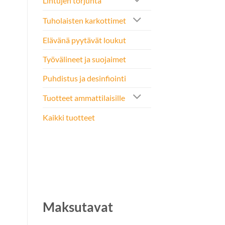
Lintujen torjunta
Tuholaisten karkottimet
Elävänä pyytävät loukut
Työvälineet ja suojaimet
Puhdistus ja desinfiointi
Tuotteet ammattilaisille
Kaikki tuotteet
Maksutavat