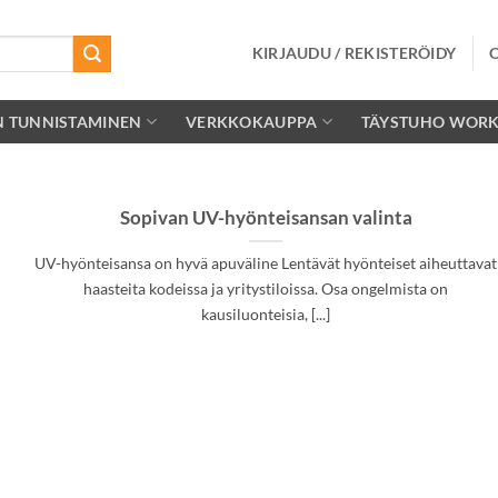
KIRJAUDU / REKISTERÖIDY
N TUNNISTAMINEN
VERKKOKAUPPA
TÄYSTUHO WOR
Sopivan UV-hyönteisansan valinta
UV-hyönteisansa on hyvä apuväline Lentävät hyönteiset aiheuttavat
haasteita kodeissa ja yritystiloissa. Osa ongelmista on
kausiluonteisia, [...]