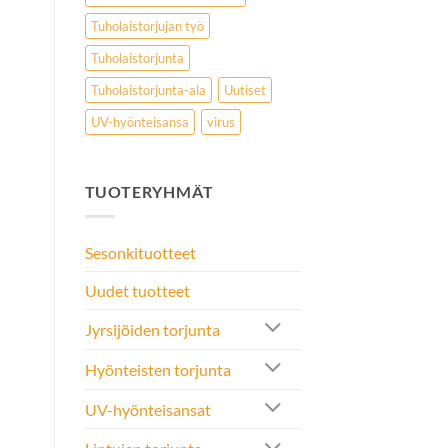
Tuholaistorjujan työ
Tuholaistorjunta
Tuholaistorjunta-ala
Uutiset
UV-hyönteisansa
virus
TUOTERYHMÄT
Sesonkituotteet
Uudet tuotteet
Jyrsijöiden torjunta
Hyönteisten torjunta
UV-hyönteisansat