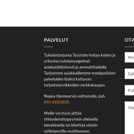
PALVELUT
OT
Tuholaistorjunta Täystuho hoitaa kotien ja
yritysten tuholaisongelmat
asiakaslähtöisesti ja ammattitaidolla.
Tarjoamme asiakkaillemme monipuolisten
palveluiden lisäksi kattavan
torjuntatarvikkeiden verkkokaupan.
Nopea tilannearvio soittamalla, puh.
040 6605808
.
Meille voi myös jättää
yhteydenottopyynnön oheisella
lomakkeella tai lähettää viestin
sähköpostilla osoitteeseen