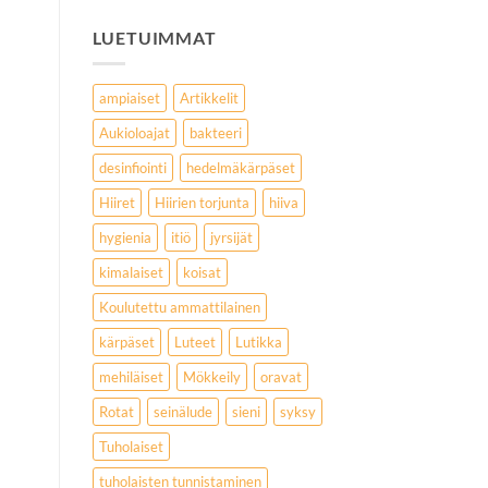
LUETUIMMAT
ampiaiset
Artikkelit
Aukioloajat
bakteeri
desinfiointi
hedelmäkärpäset
Hiiret
Hiirien torjunta
hiiva
hygienia
itiö
jyrsijät
kimalaiset
koisat
Koulutettu ammattilainen
kärpäset
Luteet
Lutikka
mehiläiset
Mökkeily
oravat
Rotat
seinälude
sieni
syksy
Tuholaiset
tuholaisten tunnistaminen