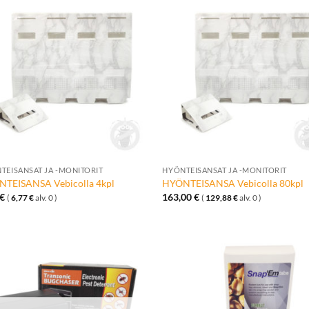
Lisää
Lisä
toivelistalle
toivelis
+
TEISANSAT JA -MONITORIT
HYÖNTEISANSAT JA -MONITORIT
TEISANSA Vebicolla 4kpl
HYÖNTEISANSA Vebicolla 80kpl
€
163,00
€
(
6,77
€
alv. 0 )
(
129,88
€
alv. 0 )
Lisää
Lisä
toivelistalle
toivelis