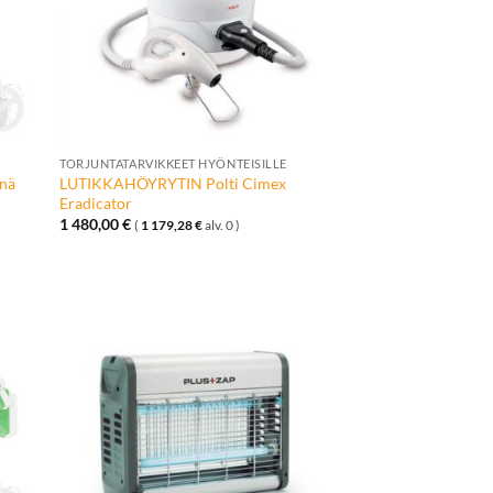
+
TORJUNTATARVIKKEET HYÖNTEISILLE
nä
LUTIKKAHÖYRYTIN Polti Cimex
Eradicator
1 480,00
€
(
1 179,28
€
alv. 0 )
ä
Lisää
talle
toivelistalle