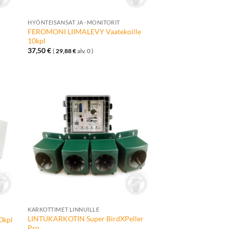
+
HYÖNTEISANSAT JA -MONITORIT
FEROMONI LIIMALEVY Vaatekoille
10kpl
37,50
€
(
29,88
€
alv. 0 )
ä
Lisää
talle
toivelistalle
+
KARKOTTIMET LINNUILLE
LINTUKARKOTIN Super BirdXPeller
0kpl
Pro