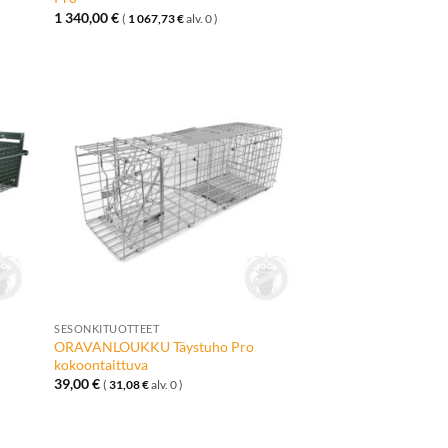
1 340,00
€
(
1 067,73
€
alv. 0 )
ä
Lisää
talle
toivelistalle
+
SESONKITUOTTEET
ORAVANLOUKKU Täystuho Pro
kokoontaittuva
39,00
€
(
31,08
€
alv. 0 )