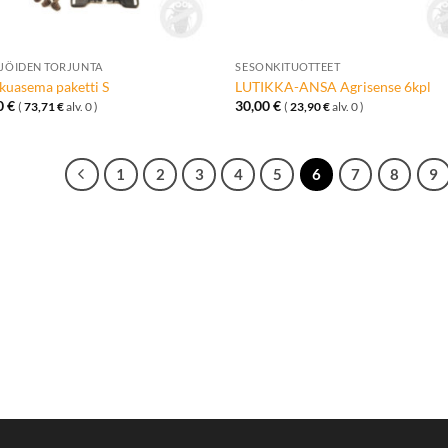
+
IJÖIDEN TORJUNTA
SESONKITUOTTEET
kuasema paketti S
LUTIKKA-ANSA Agrisense 6kpl
0
€
30,00
€
(
73,71
€
alv. 0 )
(
23,90
€
alv. 0 )
1
2
3
4
5
6
7
8
9