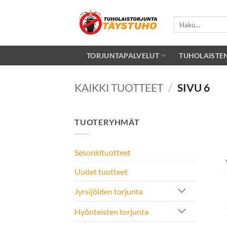
Skip
to
Etsi:
content
TORJUNTAPALVELUT
TUHOLAISTE
KAIKKI TUOTTEET
/
SIVU 6
TUOTERYHMÄT
Sesonkituotteet
Uudet tuotteet
Jyrsijöiden torjunta
Hyönteisten torjunta