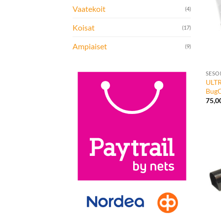
Vaatekoit
(4)
Koisat
(17)
Ampiaiset
(9)
+
SESO
ULT
BugC
75,0