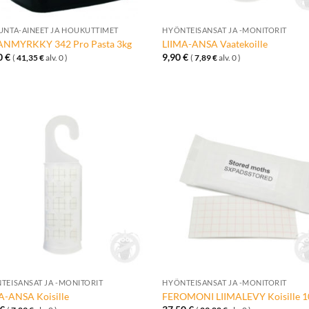
+
UNTA-AINEET JA HOUKUTTIMET
HYÖNTEISANSAT JA -MONITORIT
NMYRKKY 342 Pro Pasta 3kg
LIIMA-ANSA Vaatekoille
0
€
9,90
€
(
41,35
€
alv. 0 )
(
7,89
€
alv. 0 )
Lisää
Lisä
toivelistalle
toivelis
+
TEISANSAT JA -MONITORIT
HYÖNTEISANSAT JA -MONITORIT
A-ANSA Koisille
FEROMONI LIIMALEVY Koisille 1