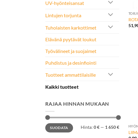
UV-hyönteisansat
TORJ
Lintujen torjunta
ROTA
51,9
Tuholaisten karkottimet
Elävänä pyytävät loukut
Työvälineet ja suojaimet
Puhdistus ja desinfiointi
Tuotteet ammattilaisille
Kaikki tuotteet
RAJAA HINNAN MUKAAN
+
Minimihinta
Maksimihinta
HYÖN
Hinta:
0 €
—
1 650 €
SUODATA
LIIM