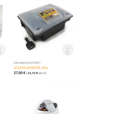
ä
Lisää
talle
toivelistalle
+
SESONKITUOTTEET
LOUKKUASEMA Alfa
27,00
€
(
21,51
€
alv. 0 )
ä
Lisää
talle
toivelistalle