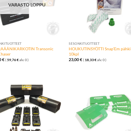
VARASTO LOPPU
+
NKITUOTTEET
SESONKITUOTTEET
RAÄÄNIKARKOTIN Transonic
HOUKUTINSYÖTTI Snap’Em pähki
haser
10kpl
0
€
23,00
€
(
59,76
€
alv. 0 )
(
18,33
€
alv. 0 )
Lisää
Lisä
toivelistalle
toivelis