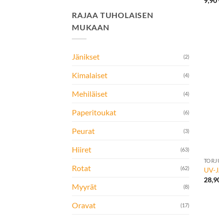
9,90
RAJAA TUHOLAISEN
MUKAAN
Jänikset
(2)
Kimalaiset
(4)
Mehiläiset
(4)
Paperitoukat
(6)
Peurat
(3)
+
Hiiret
(63)
TORJ
Rotat
(62)
UV-J
28,9
Myyrät
(8)
Oravat
(17)