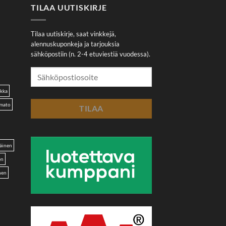
TILAA UUTISKIRJE
Tilaa uutiskirje, saat vinkkejä,
alennuskuponkeja ja tarjouksia
sähköpostiin (n. 2-4 etuviestiä vuodessa).
akka
omato
äinen
en
nen