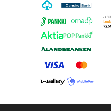
+
JYRS
Louk
92,5