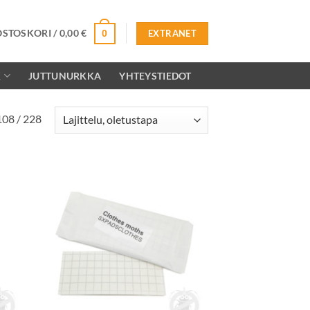
OSTOSKORI /
0,00
€
0
EXTRANET
K
JUTTUNURKKA
YHTEYSTIEDOT
108 / 228
ä
Lisää
talle
toivelistalle