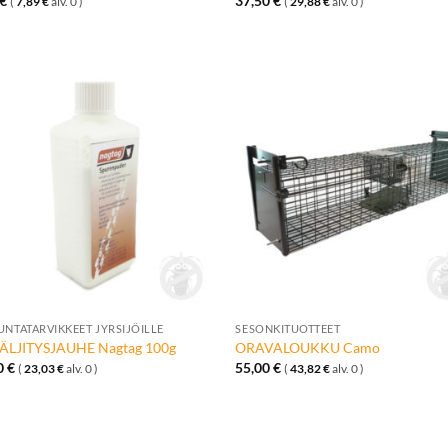
€
37,50
€
(
7,89
€
alv. 0 )
(
29,88
€
alv. 0 )
Lisää
Lisä
toivelistalle
toivelis
+
UNTATARVIKKEET JYRSIJÖILLE
SESONKITUOTTEET
ÄLJITYSJAUHE Nagtag 100g
ORAVALOUKKU Camo
0
€
55,00
€
(
23,03
€
alv. 0 )
(
43,82
€
alv. 0 )