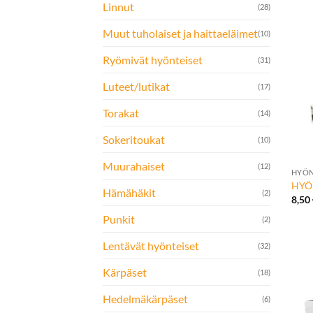
Linnut
(28)
Muut tuholaiset ja haittaeläimet
(10)
Ryömivät hyönteiset
(31)
Luteet/lutikat
(17)
Torakat
(14)
Sokeritoukat
(10)
+
Muurahaiset
(12)
HYÖN
HYÖN
Hämähäkit
(2)
8,50
Punkit
(2)
Lentävät hyönteiset
(32)
Kärpäset
(18)
Hedelmäkärpäset
(6)