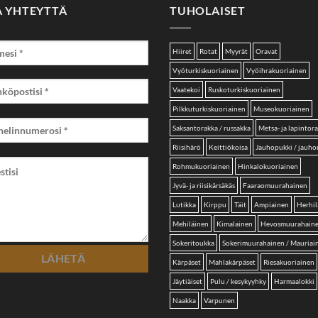
A YHTEYTTÄ
TUHOLAISET
Hiiret
Rotat
Myyrät
Oravat
Vyöturkiskuoriainen
Vyöihrakuoriainen
Vaatekoi
Ruskoturkiskuoriainen
Pilkkuturkiskuoriainen
Museokuoriainen
Saksantorakka / russakka
Metsa- ja lapintor
Riisihärö
Keittiökoisa
Jauhopukki / jauh
Rohmukuoriainen
Hinkalokuoriainen
Jyvä- ja riisikärsäkäs
Faaraomuurahainen
Lutikka
Kirppu
Täit
Ampiainen
Herhil
Mehiläinen
Kimalainen
Hevosmuurahain
Sokeritoukka
Sokerimuurahainen / Mauriai
Kärpäset
Mahlakärpäset
Riesakuoriainen
Jäytiäiset
Pulu / kesykyyhky
Harmaalokki
Naakka
Varpunen