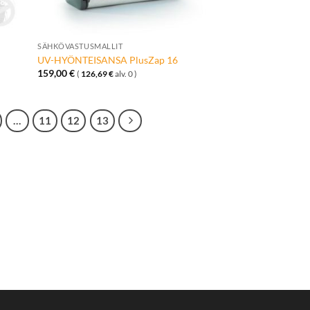
+
SÄHKÖVASTUSMALLIT
UV-HYÖNTEISANSA PlusZap 16
159,00
€
(
126,69
€
alv. 0 )
…
11
12
13