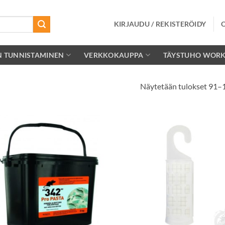
KIRJAUDU / REKISTERÖIDY
N TUNNISTAMINEN
VERKKOKAUPPA
TÄYSTUHO WOR
Näytetään tulokset 91–
Lisää
Lisä
toivelistalle
toivelis