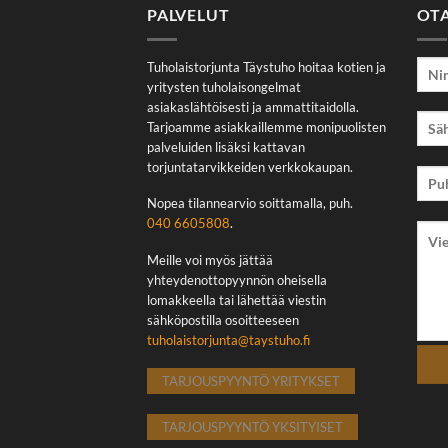
PALVELUT
OT
Tuholaistorjunta Täystuho hoitaa kotien ja
yritysten tuholaisongelmat
asiakaslähtöisesti ja ammattitaidolla.
Tarjoamme asiakkaillemme monipuolisten
palveluiden lisäksi kattavan
torjuntatarvikkeiden verkkokaupan.
Nopea tilannearvio soittamalla, puh.
040 6605808
.
Meille voi myös jättää
yhteydenottopyynnön oheisella
lomakkeella tai lähettää viestin
sähköpostilla osoitteeseen
tuholaistorjunta@taystuho.fi
TARJOUSPYYNTÖ YRITYKSET
TARJOUSPYYNTÖ YKSITYISET