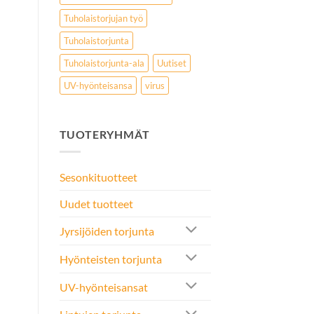
Tuholaistorjujan työ
Tuholaistorjunta
Tuholaistorjunta-ala
Uutiset
UV-hyönteisansa
virus
TUOTERYHMÄT
Sesonkituotteet
Uudet tuotteet
Jyrsijöiden torjunta
Hyönteisten torjunta
UV-hyönteisansat