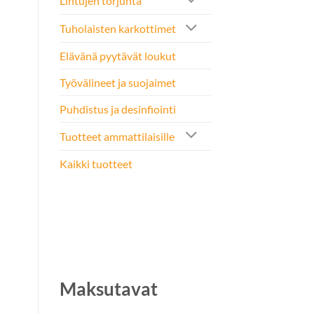
Lintujen torjunta
Tuholaisten karkottimet
Elävänä pyytävät loukut
Työvälineet ja suojaimet
Puhdistus ja desinfiointi
Tuotteet ammattilaisille
Kaikki tuotteet
Maksutavat