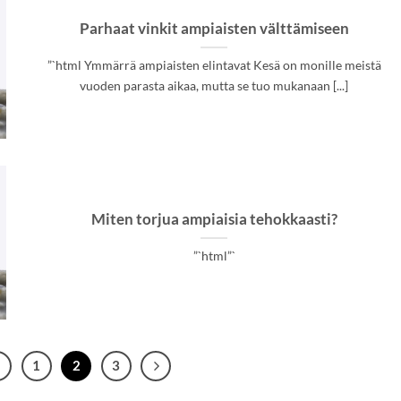
Parhaat vinkit ampiaisten välttämiseen
”`html Ymmärrä ampiaisten elintavat Kesä on monille meistä
vuoden parasta aikaa, mutta se tuo mukanaan [...]
Miten torjua ampiaisia tehokkaasti?
”`html”`
1
2
3