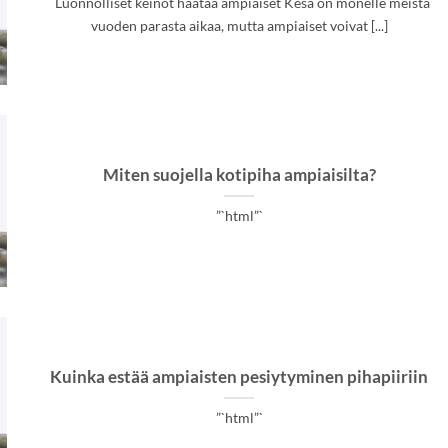
Luonnolliset keinot häätää ampiaiset Kesä on monelle meistä
vuoden parasta aikaa, mutta ampiaiset voivat [...]
Miten suojella kotipiha ampiaisilta?
”`html”`
Kuinka estää ampiaisten pesiytyminen pihapiiriin
”`html”`