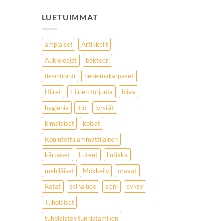
LUETUIMMAT
ampiaiset
Artikkelit
Aukioloajat
bakteeri
desinfiointi
hedelmäkärpäset
Hiiret
Hiirien torjunta
hiiva
hygienia
itiö
jyrsijät
kimalaiset
koisat
Koulutettu ammattilainen
kärpäset
Luteet
Lutikka
mehiläiset
Mökkeily
oravat
Rotat
seinälude
sieni
syksy
Tuholaiset
tuholaisten tunnistaminen