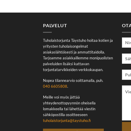
PALVELUT
OT
Tuholaistorjunta Täystuho hoitaa kotien ja
yritysten tuholaisongelmat
asiakaslähtöisesti ja ammattitaidolla.
Tarjoamme asiakkaillemme monipuolisten
palveluiden lisäksi kattavan
torjuntatarvikkeiden verkkokaupan.
Nopea tilannearvio soittamalla, puh.
040 6605808
.
Meille voi myös jättää
yhteydenottopyynnön oheisella
lomakkeella tai lähettää viestin
sähköpostilla osoitteeseen
tuholaistorjunta@taystuho.fi