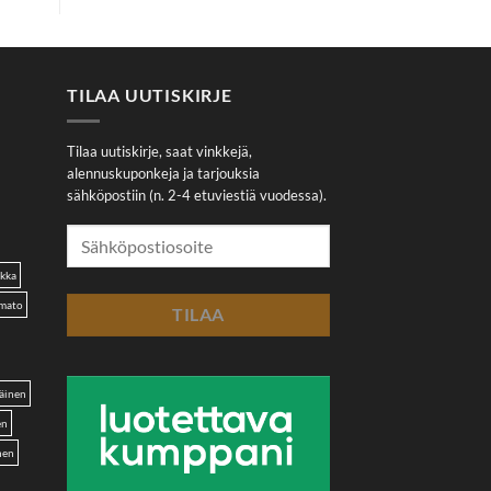
TILAA UUTISKIRJE
Tilaa uutiskirje, saat vinkkejä,
alennuskuponkeja ja tarjouksia
sähköpostiin (n. 2-4 etuviestiä vuodessa).
akka
omato
äinen
en
nen