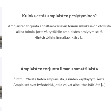
Kuinka estää ampiaisten pesiytyminen?
Ampiaisten torjunta ennaltaehkäisevin toimin Alkukesä on otollista
aikaa toimia, jotta vältyttäisiin ampiaisten pesiytymiseltä
kiinteistöihin. Ennaltaehkäisy [...]
Ampiaisten torjunta ilman ammattilaista
”`html Yleistä tietoa ampiaisista ja niiden käyttäytymisestä
Ampiaiset ovat hyönteisiä, jotka voivat aiheuttaa häiriötä [...]