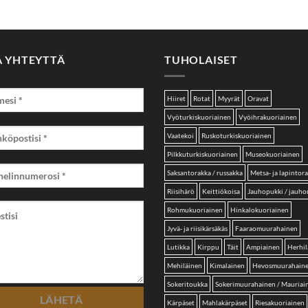
A YHTEYTTÄ
TUHOLAISET
Hiiret
Rotat
Myyrät
Oravat
Vyöturkiskuoriainen
Vyöihrakuoriainen
Vaatekoi
Ruskoturkiskuoriainen
Pilkkuturkiskuoriainen
Museokuoriainen
Saksantorakka / russakka
Metsa- ja lapintor
Riisihärö
Keittiökoisa
Jauhopukki / jauh
Rohmukuoriainen
Hinkalokuoriainen
Jyvä- ja riisikärsäkäs
Faaraomuurahainen
Lutikka
Kirppu
Täit
Ampiainen
Herhil
Mehiläinen
Kimalainen
Hevosmuurahain
Sokeritoukka
Sokerimuurahainen / Mauriai
Kärpäset
Mahlakärpäset
Riesakuoriainen