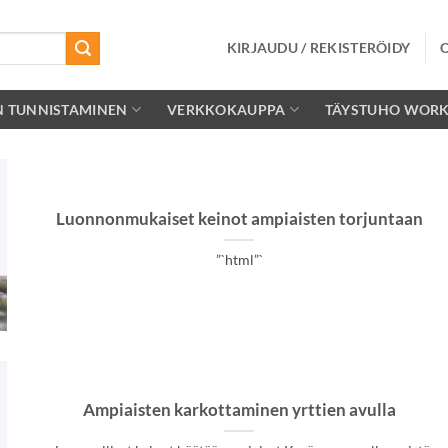
KIRJAUDU / REKISTERÖIDY
N TUNNISTAMINEN
VERKKOKAUPPA
TÄYSTUHO WOR
Luonnonmukaiset keinot ampiaisten torjuntaan
”`html”`
Ampiaisten karkottaminen yrttien avulla