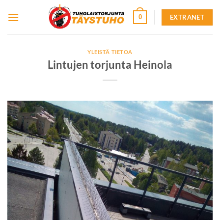
Skip
EXTRANET
0
to
content
YLEISTÄ TIETOA
Lintujen torjunta Heinola