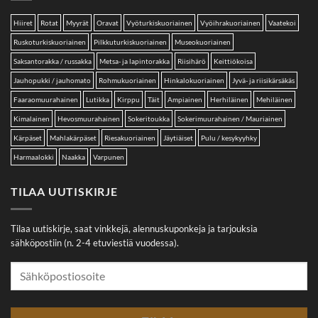
Hiiret
Rotat
Myyrät
Oravat
Vyöturkiskuoriainen
Vyöihrakuoriainen
Vaatekoi
Ruskoturkiskuoriainen
Pilkkuturkiskuoriainen
Museokuoriainen
Saksantorakka / russakka
Metsa- ja lapintorakka
Riisihärö
Keittiökoisa
Jauhopukki / jauhomato
Rohmukuoriainen
Hinkalokuoriainen
Jyvä- ja riisikärsäkäs
Faaraomuurahainen
Lutikka
Kirppu
Täit
Ampiainen
Herhiläinen
Mehiläinen
Kimalainen
Hevosmuurahainen
Sokeritoukka
Sokerimuurahainen / Mauriainen
Kärpäset
Mahlakärpäset
Riesakuoriainen
Jäytiäiset
Pulu / kesykyyhky
Harmaalokki
Naakka
Varpunen
TILAA UUTISKIRJE
Tilaa uutiskirje, saat vinkkejä, alennuskuponkeja ja tarjouksia
sähköpostiin (n. 2-4 etuviestiä vuodessa).