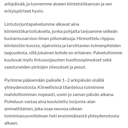
arkipäivää, ja tunnemme alueen kiinteistökannan ja sen
erityispiirteet hyvin.
Lintutorjuntapalvelumme alkavat aina
kiinteistökartoituksella, jonka pohjalta tarjoamme selkeän
kustannusarvion ilman piilomaksuja. Hinnoittelu riippuu
kiinteistön koosta, sijainnista ja tarvittavien toimenpiteiden
laajuudesta, sillä jokainen kohde on erilainen. Palveluihimme
kuuluvat myös lintusuojausten huoltosopimukset sekä
saastuneiden pintojen siivoukset ja pesut.
Pyrimme pääsemään paikalle 1–2 arkipäivän sisällä
yhteydenotosta. Kiireellisissä tilanteissa toimimme
mahdollisimman nopeasti, usein jo saman päivän aikana.
Puheluun vastaa aina koulutettu torjunta-alan
ammattilainen, joka osaa neuvoa oikean
toimintasuunnitelman heti ensimmäisestä yhteydenotosta
alkaen.