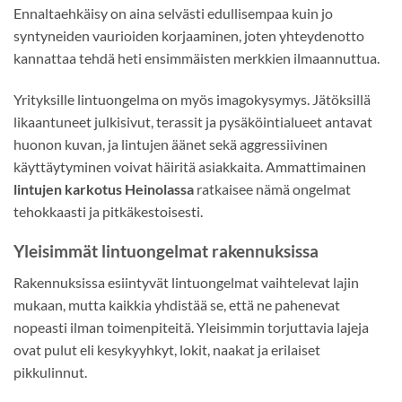
Ennaltaehkäisy on aina selvästi edullisempaa kuin jo
syntyneiden vaurioiden korjaaminen, joten yhteydenotto
kannattaa tehdä heti ensimmäisten merkkien ilmaannuttua.
Yrityksille lintuongelma on myös imagokysymys. Jätöksillä
likaantuneet julkisivut, terassit ja pysäköintialueet antavat
huonon kuvan, ja lintujen äänet sekä aggressiivinen
käyttäytyminen voivat häiritä asiakkaita. Ammattimainen
lintujen karkotus Heinolassa
ratkaisee nämä ongelmat
tehokkaasti ja pitkäkestoisesti.
Yleisimmät lintuongelmat rakennuksissa
Rakennuksissa esiintyvät lintuongelmat vaihtelevat lajin
mukaan, mutta kaikkia yhdistää se, että ne pahenevat
nopeasti ilman toimenpiteitä. Yleisimmin torjuttavia lajeja
ovat pulut eli kesykyyhkyt, lokit, naakat ja erilaiset
pikkulinnut.