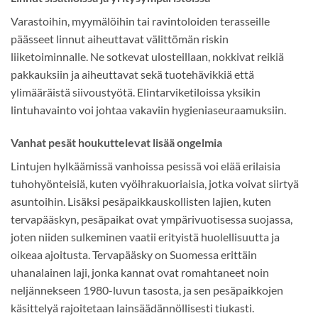
Varastoihin, myymälöihin tai ravintoloiden terasseille
päässeet linnut aiheuttavat välittömän riskin
liiketoiminnalle. Ne sotkevat ulosteillaan, nokkivat reikiä
pakkauksiin ja aiheuttavat sekä tuotehävikkiä että
ylimääräistä siivoustyötä. Elintarviketiloissa yksikin
lintuhavainto voi johtaa vakaviin hygieniaseuraamuksiin.
Vanhat pesät houkuttelevat lisää ongelmia
Lintujen hylkäämissä vanhoissa pesissä voi elää erilaisia
tuhohyönteisiä, kuten vyöihrakuoriaisia, jotka voivat siirtyä
asuntoihin. Lisäksi pesäpaikkauskollisten lajien, kuten
tervapääskyn, pesäpaikat ovat ympärivuotisessa suojassa,
joten niiden sulkeminen vaatii erityistä huolellisuutta ja
oikeaa ajoitusta. Tervapääsky on Suomessa erittäin
uhanalainen laji, jonka kannat ovat romahtaneet noin
neljännekseen 1980-luvun tasosta, ja sen pesäpaikkojen
käsittelyä rajoitetaan lainsäädännöllisesti tiukasti.