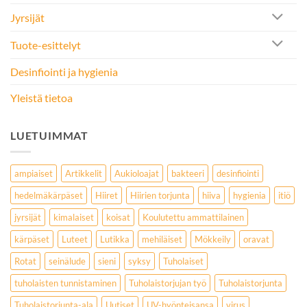
Jyrsijät
Tuote-esittelyt
Desinfiointi ja hygienia
Yleistä tietoa
LUETUIMMAT
ampiaiset
Artikkelit
Aukioloajat
bakteeri
desinfiointi
hedelmäkärpäset
Hiiret
Hiirien torjunta
hiiva
hygienia
itiö
jyrsijät
kimalaiset
koisat
Koulutettu ammattilainen
kärpäset
Luteet
Lutikka
mehiläiset
Mökkeily
oravat
Rotat
seinälude
sieni
syksy
Tuholaiset
tuholaisten tunnistaminen
Tuholaistorjujan työ
Tuholaistorjunta
Tuholaistorjunta-ala
Uutiset
UV-hyönteisansa
virus