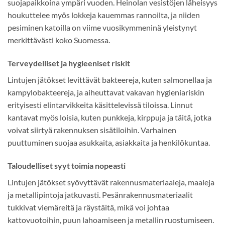
suojapaikkoina ympäri vuoden. Heinolan vesistöjen läheisyys
houkuttelee myös lokkeja kauemmas rannoilta, ja niiden
pesiminen katoilla on viime vuosikymmeninä yleistynyt
merkittävästi koko Suomessa.
Terveydelliset ja hygieeniset riskit
Lintujen jätökset levittävät bakteereja, kuten salmonellaa ja
kampylobakteereja, ja aiheuttavat vakavan hygieniariskin
erityisesti elintarvikkeita käsittelevissä tiloissa. Linnut
kantavat myös loisia, kuten punkkeja, kirppuja ja täitä, jotka
voivat siirtyä rakennuksen sisätiloihin. Varhainen
puuttuminen suojaa asukkaita, asiakkaita ja henkilökuntaa.
Taloudelliset syyt toimia nopeasti
Lintujen jätökset syövyttävät rakennusmateriaaleja, maaleja
ja metallipintoja jatkuvasti. Pesänrakennusmateriaalit
tukkivat viemäreitä ja räystäitä, mikä voi johtaa
kattovuotoihin, puun lahoamiseen ja metallin ruostumiseen.