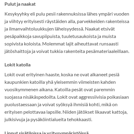
Pulut ja naakat
Kesykyyhky eli pulu pesii rakennuksissa lähes ympäri vuoden
ja viihtyy erityisesti räystäiden alla, parvekkeiden rakenteissa
ja ilmanvaihtoluukkujen läheisyydessä. Naakat etsivät
pesäpaikkoja savupiipuista, tuuletusaukoista ja muista
sopivista koloista. Molemmat lajit aiheuttavat runsaasti
jätöshaittoja ja voivat tukkia rakenteita pesämateriaaleillaan.
Lokit katolla
Lokit ovat erityinen haaste, koska ne ovat alkaneet pesiä
kaupunkien katoilla yhä yleisemmin viimeisten kahden
vuosikymmenen aikana. Katoilla pesät ovat paremmin
suojassa nisäkäspedoilta. Lokit ovat aggressiivisia poikasiaan
puolustaessaan ja voivat syöksyä ihmisiä kohti, mikä on
erityisen pelottavaa lapsille. Niiden jätökset likaavat kattoja,
julkisivuja ja pysäköintialueita tehokkaasti.
Linnut sisätiloissa ja yritysympäristöissä