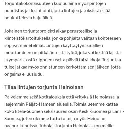
Torjuntakokonaisuuteen kuuluu aina myös pintojen
puhdistus ja desinfiointi, jotta lintujen jätöksistä ei jää
houkuttelevia hajujälkiä.
Jokainen torjuntaprojekti alkaa perusteellisella
kiinteistökartoituksella, jonka pohjalta valitaan kohteeseen
sopivat menetelmät. Lintujen käyttäytymismallien
muuttaminen on pitkäjänteistä työtä, joka voi kestää lajista
ja ympäristöstä riippuen useita päiviä tai viikkoja. Torjuntaa
tulee jatkaa myös onnistuneen karkottamisen jälkeen, jotta
ongelma ei uusiudu.
Tilaa lintujen torjunta Heinolaan
Palvelemme sekä kotitalouksia että yrityksiä Heinolassa ja
laajemmin Päijät-Hämeen alueella. Toimialueemme kattaa
koko Etelä-Suomen sekä suuren osan Keski-Suomea ja Länsi-
Suomea, joten olemme tuttu toimija myös Heinolan
naapurikunnissa. Tuholaistorjunta Heinolassa on meille