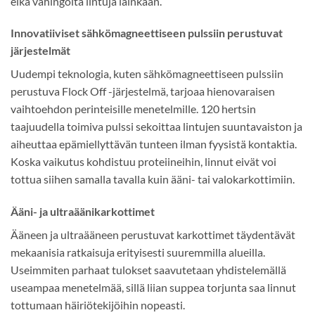
eikä vahingoita lintuja lainkaan.
Innovatiiviset sähkömagneettiseen pulssiin perustuvat
järjestelmät
Uudempi teknologia, kuten sähkömagneettiseen pulssiin
perustuva Flock Off -järjestelmä, tarjoaa hienovaraisen
vaihtoehdon perinteisille menetelmille. 120 hertsin
taajuudella toimiva pulssi sekoittaa lintujen suuntavaiston ja
aiheuttaa epämiellyttävän tunteen ilman fyysistä kontaktia.
Koska vaikutus kohdistuu proteiineihin, linnut eivät voi
tottua siihen samalla tavalla kuin ääni- tai valokarkottimiin.
Ääni- ja ultraäänikarkottimet
Ääneen ja ultraääneen perustuvat karkottimet täydentävät
mekaanisia ratkaisuja erityisesti suuremmilla alueilla.
Useimmiten parhaat tulokset saavutetaan yhdistelemällä
useampaa menetelmää, sillä liian suppea torjunta saa linnut
tottumaan häiriötekijöihin nopeasti.