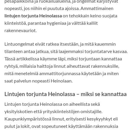
pesäpaikkoina ja ruokailualueina, ja ongelmat kärjistyvät
nopeasti, jos niihin ei puututa ajoissa. Ammattimainen
lintujen torjunta Heinolassa
on tehokkain keino suojata
kiinteistöä, parantaa hygieniaa ja välttää kalliit
rakennevauriot.
Lintuongelmat eivät ratkea itsestään, ja mitä kauemmin
tilanteen antaa jatkua, sitä laajemmaksi torjuntatarve kasvaa.
Tässä artikkelissa käymme läpi, miksi torjuntaan kannattaa
ryhtyä, millaisia haittoja linnut aiheuttavat rakennuksille,
mitä menetelmiä ammattitorjunnassa käytetään ja miten
saat palvelun nopeasti Heinolaan.
Lintujen torjunta Heinolassa – miksi se kannattaa
Lintujen torjunta Heinolassa on aiheellista sekä
yksityiskotien että yrityskiinteistöjen omistajille.
Kaupunkiympäristössä linnut, erityisesti kesykyyhkyt eli
pulut ja lokit, ovat sopeutuneet käyttämään rakennuksia