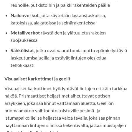
reunoille, putkistoihin ja palkkirakenteiden päälle
Nailonverkot
, joita käytetään lastaustaskuissa,
katoksissa, alakatoissa ja seinärakenteissa
Metalliverkot
räystäiden ja ylätuuletusrakojen
suojauksessa
Sähkölistat
, jotka ovat vaarattomia mutta epämiellyttäviä
laskeutumisalueilla ja estävät lintujen oleskelua
tehokkaasti
Visuaaliset karkottimet ja geelit
Visuaaliset karkottimet hyödyntävät lintujen erittäin tarkkaa
näköä. Prismaattiset heijastimet aiheuttavat optisen
ärsykkeen, joka saa linnut välttämään aluetta. Geeli on
huomaamaton vaihtoehto toistuville pesimä- ja
istumapaikoille: se heijastaa valoa tavalla, joka saa pinnan
näyttämään lintujen silmissä liekehtivältä, jättää muistijäljen