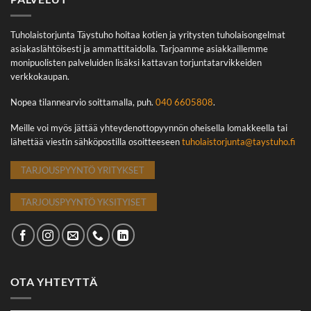
Tuholaistorjunta Täystuho hoitaa kotien ja yritysten tuholaisongelmat
asiakaslähtöisesti ja ammattitaidolla. Tarjoamme asiakkaillemme
monipuolisten palveluiden lisäksi kattavan torjuntatarvikkeiden
verkkokaupan.
Nopea tilannearvio soittamalla, puh.
040 6605808
.
Meille voi myös jättää yhteydenottopyynnön oheisella lomakkeella tai
lähettää viestin sähköpostilla osoitteeseen
tuholaistorjunta@taystuho.fi
TARJOUSPYYNTÖ YRITYKSET
TARJOUSPYYNTÖ YKSITYISET
OTA YHTEYTTÄ