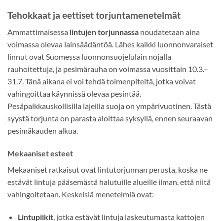
Tehokkaat ja eettiset torjuntamenetelmät
Ammattimaisessa
lintujen torjunnassa
noudatetaan aina
voimassa olevaa lainsäädäntöä. Lähes kaikki luonnonvaraiset
linnut ovat Suomessa luonnonsuojelulain nojalla
rauhoitettuja, ja pesimärauha on voimassa vuosittain 10.3.–
31.7. Tänä aikana ei voi tehdä toimenpiteitä, jotka voivat
vahingoittaa käynnissä olevaa pesintää.
Pesäpaikkauskollisilla lajeilla suoja on ympärivuotinen. Tästä
syystä torjunta on parasta aloittaa syksyllä, ennen seuraavan
pesimäkauden alkua.
Mekaaniset esteet
Mekaaniset ratkaisut ovat lintutorjunnan perusta, koska ne
estävät lintuja pääsemästä halutuille alueille ilman, että niitä
vahingoitetaan. Keskeisiä menetelmiä ovat:
Lintupiikit
, jotka estävät lintuja laskeutumasta kattojen