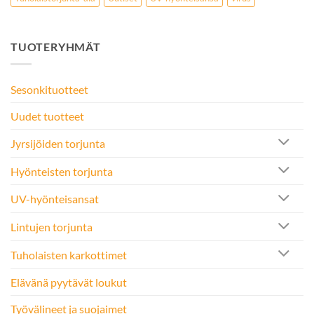
TUOTERYHMÄT
Sesonkituotteet
Uudet tuotteet
Jyrsijöiden torjunta
Hyönteisten torjunta
UV-hyönteisansat
Lintujen torjunta
Tuholaisten karkottimet
Elävänä pyytävät loukut
Työvälineet ja suojaimet