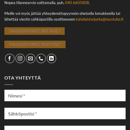
Nopea tilannearvio soittamalla, puh.
040 6605808
.
Meille voi myös jättää yhteydenottopyynnön oheisella lomakkeella tai
lähettää viestin sähköpostilla osoitteeseen
tuholaistorjunta@taystuho.fi
TARJOUSPYYNTÖ YRITYKSET
TARJOUSPYYNTÖ YKSITYISET
OTA YHTEYTTÄ