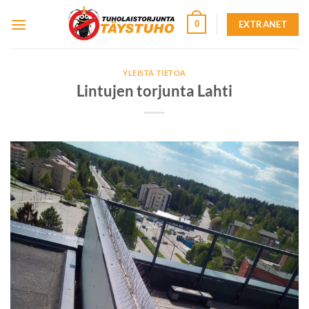
Skip
EXTRANET
0
to
content
YLEISTÄ TIETOA
Lintujen torjunta Lahti