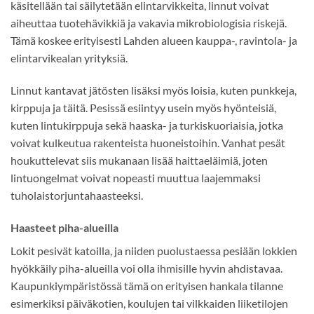
käsitellään tai säilytetään elintarvikkeita, linnut voivat
aiheuttaa tuotehävikkiä ja vakavia mikrobiologisia riskejä.
Tämä koskee erityisesti Lahden alueen kauppa-, ravintola- ja
elintarvikealan yrityksiä.
Linnut kantavat jätösten lisäksi myös loisia, kuten punkkeja,
kirppuja ja täitä. Pesissä esiintyy usein myös hyönteisiä,
kuten lintukirppuja sekä haaska- ja turkiskuoriaisia, jotka
voivat kulkeutua rakenteista huoneistoihin. Vanhat pesät
houkuttelevat siis mukanaan lisää haittaeläimiä, joten
lintuongelmat voivat nopeasti muuttua laajemmaksi
tuholaistorjuntahaasteeksi.
Haasteet piha-alueilla
Lokit pesivät katoilla, ja niiden puolustaessa pesiään lokkien
hyökkäily piha-alueilla voi olla ihmisille hyvin ahdistavaa.
Kaupunkiympäristössä tämä on erityisen hankala tilanne
esimerkiksi päiväkotien, koulujen tai vilkkaiden liiketilojen