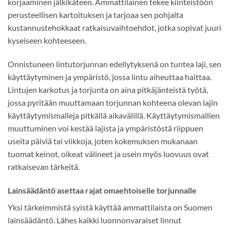
korjaaminen jälkikäteen. Ammattilainen tekee kiinteistöön
perusteellisen kartoituksen ja tarjoaa sen pohjalta
kustannustehokkaat ratkaisuvaihtoehdot, jotka sopivat juuri
kyseiseen kohteeseen.
Onnistuneen lintutorjunnan edellytyksenä on tuntea laji, sen
käyttäytyminen ja ympäristö, jossa lintu aiheuttaa haittaa.
Lintujen karkotus ja torjunta on aina pitkäjänteistä työtä,
jossa pyritään muuttamaan torjunnan kohteena olevan lajin
käyttäytymismalleja pitkällä aikavälillä. Käyttäytymismallien
muuttuminen voi kestää lajista ja ympäristöstä riippuen
useita päiviä tai viikkoja, joten kokemuksen mukanaan
tuomat keinot, oikeat välineet ja usein myös luovuus ovat
ratkaisevan tärkeitä.
Lainsäädäntö asettaa rajat omaehtoiselle torjunnalle
Yksi tärkeimmistä syistä käyttää ammattilaista on Suomen
lainsäädäntö. Lähes kaikki luonnonvaraiset linnut