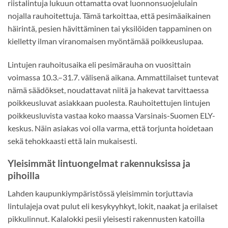
riistalintuja lukuun ottamatta ovat luonnonsuojelulain
nojalla rauhoitettuja. Tämä tarkoittaa, että pesimäaikainen
häirintä, pesien hävittäminen tai yksilöiden tappaminen on
kielletty ilman viranomaisen myöntämää poikkeuslupaa.
Lintujen rauhoitusaika eli pesimärauha on vuosittain
voimassa 10.3.–31.7. välisenä aikana. Ammattilaiset tuntevat
nämä säädökset, noudattavat niitä ja hakevat tarvittaessa
poikkeusluvat asiakkaan puolesta. Rauhoitettujen lintujen
poikkeusluvista vastaa koko maassa Varsinais-Suomen ELY-
keskus. Näin asiakas voi olla varma, että torjunta hoidetaan
sekä tehokkaasti että lain mukaisesti.
Yleisimmät lintuongelmat rakennuksissa ja
pihoilla
Lahden kaupunkiympäristössä yleisimmin torjuttavia
lintulajeja ovat pulut eli kesykyyhkyt, lokit, naakat ja erilaiset
pikkulinnut. Kalalokki pesii yleisesti rakennusten katoilla