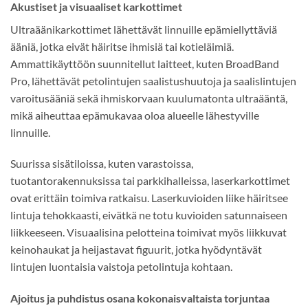
Akustiset ja visuaaliset karkottimet
Ultraäänikarkottimet lähettävät linnuille epämiellyttäviä
ääniä, jotka eivät häiritse ihmisiä tai kotieläimiä.
Ammattikäyttöön suunnitellut laitteet, kuten BroadBand
Pro, lähettävät petolintujen saalistushuutoja ja saalislintujen
varoitusääniä sekä ihmiskorvaan kuulumatonta ultraääntä,
mikä aiheuttaa epämukavaa oloa alueelle lähestyville
linnuille.
Suurissa sisätiloissa, kuten varastoissa,
tuotantorakennuksissa tai parkkihalleissa, laserkarkottimet
ovat erittäin toimiva ratkaisu. Laserkuvioiden liike häiritsee
lintuja tehokkaasti, eivätkä ne totu kuvioiden satunnaiseen
liikkeeseen. Visuaalisina pelotteina toimivat myös liikkuvat
keinohaukat ja heijastavat figuurit, jotka hyödyntävät
lintujen luontaisia vaistoja petolintuja kohtaan.
Ajoitus ja puhdistus osana kokonaisvaltaista torjuntaa