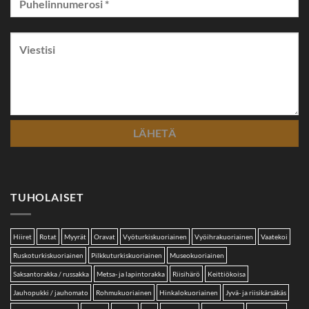
TUHOLAISET
Hiiret
Rotat
Myyrät
Oravat
Vyöturkiskuoriainen
Vyöihrakuoriainen
Vaatekoi
Ruskoturkiskuoriainen
Pilkkuturkiskuoriainen
Museokuoriainen
Saksantorakka / russakka
Metsa- ja lapintorakka
Riisihärö
Keittiökoisa
Jauhopukki / jauhomato
Rohmukuoriainen
Hinkalokuoriainen
Jyvä- ja riisikärsäkäs