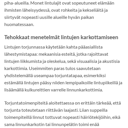
piha-alueilla. Monet lintulajit ovat sopeutuneet elämään
ihmisten läheisyydessä, ovat rohkeita ja kekseliäitä ja
siirtyvät nopeasti uusille alueille hyvän paikan
huomatessaan.
Tehokkaat menetelmät lintujen karkottamiseen
Lintujen torjunnassa käytetään kahta pääasiallista
lähestymistapaa: mekaanisia esteitä, jotka rajoittavat
lintujen liikkumista ja oleskelua, sekä visuaalisia ja akustisia
karkottimia. Useimmiten paras tulos saavutetaan
yhdistelemällä useampaa torjuntatapaa, esimerkiksi
estämällä lintujen pääsy niiden lempipaikoille lintupiikeillä ja
lisäämällä kulkureittien varrelle linnunkarkottimia.
Torjuntatoimenpiteitä aloitettaessa on erittäin tärkeää, että
torjunta toteutetaan riittävän laajasti. Liian suppeilla
toimenpiteillä linnut tottuvat nopeasti häiriötekijöihin, eikä
sama linnunkarkotin tai linnunpelätin toimi enää