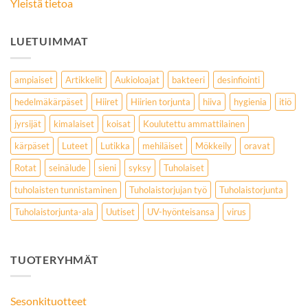
Yleistä tietoa
LUETUIMMAT
ampiaiset
Artikkelit
Aukioloajat
bakteeri
desinfiointi
hedelmäkärpäset
Hiiret
Hiirien torjunta
hiiva
hygienia
itiö
jyrsijät
kimalaiset
koisat
Koulutettu ammattilainen
kärpäset
Luteet
Lutikka
mehiläiset
Mökkeily
oravat
Rotat
seinälude
sieni
syksy
Tuholaiset
tuholaisten tunnistaminen
Tuholaistorjujan työ
Tuholaistorjunta
Tuholaistorjunta-ala
Uutiset
UV-hyönteisansa
virus
TUOTERYHMÄT
Sesonkituotteet