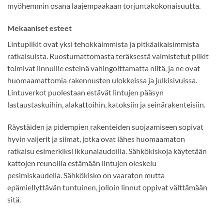
myöhemmin osana laajempaakaan torjuntakokonaisuutta.
Mekaaniset esteet
Lintupiikit ovat yksi tehokkaimmista ja pitkäaikaisimmista
ratkaisuista. Ruostumattomasta teräksestä valmistetut piikit
toimivat linnuille esteinä vahingoittamatta niitä, ja ne ovat
huomaamattomia rakennusten ulokkeissa ja julkisivuissa.
Lintuverkot puolestaan estävät lintujen pääsyn
lastaustaskuihin, alakattoihin, katoksiin ja seinärakenteisiin.
Räystäiden ja pidempien rakenteiden suojaamiseen sopivat
hyvin vaijerit ja siimat, jotka ovat lähes huomaamaton
ratkaisu esimerkiksi ikkunalaudoilla. Sähkökiskoja käytetään
kattojen reunoilla estämään lintujen oleskelu
pesimiskaudella. Sähkökisko on vaaraton mutta
epämiellyttävän tuntuinen, jolloin linnut oppivat välttämään
sitä.