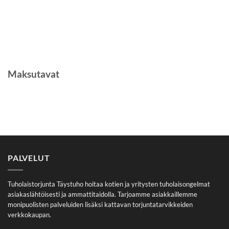
Maksutavat
PALVELUT
Tuholaistorjunta Täystuho hoitaa kotien ja yritysten tuholaisongelmat
asiakaslähtöisesti ja ammattitaidolla. Tarjoamme asiakkaillemme
monipuolisten palveluiden lisäksi kattavan torjuntatarvikkeiden
verkkokaupan.