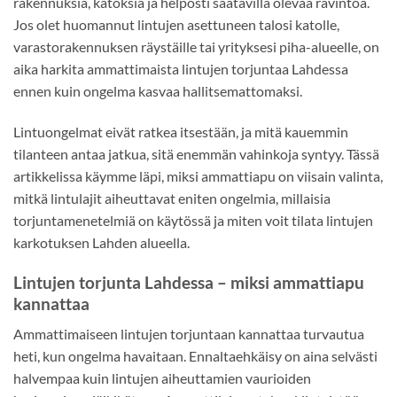
rakennuksia, katoksia ja helposti saatavilla olevaa ravintoa.
Jos olet huomannut lintujen asettuneen talosi katolle,
varastorakennuksen räystäille tai yrityksesi piha-alueelle, on
aika harkita ammattimaista lintujen torjuntaa Lahdessa
ennen kuin ongelma kasvaa hallitsemattomaksi.
Lintuongelmat eivät ratkea itsestään, ja mitä kauemmin
tilanteen antaa jatkua, sitä enemmän vahinkoja syntyy. Tässä
artikkelissa käymme läpi, miksi ammattiapu on viisain valinta,
mitkä lintulajit aiheuttavat eniten ongelmia, millaisia
torjuntamenetelmiä on käytössä ja miten voit tilata lintujen
karkotuksen Lahden alueella.
Lintujen torjunta Lahdessa – miksi ammattiapu
kannattaa
Ammattimaiseen lintujen torjuntaan kannattaa turvautua
heti, kun ongelma havaitaan. Ennaltaehkäisy on aina selvästi
halvempaa kuin lintujen aiheuttamien vaurioiden