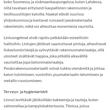
koko Suomessa, ja sisämaankaupungeissa, kuten Lahdessa,
niitä tavataan erityisesti kaupallisten rakennusten ja
teollisuustilojen katoilla. Naakat elävät suurissa
yhdyskunnissa ja kantavat runsaasti pesämateriaalia
rakenteisiin, mikä voi aiheuttaa monenlaisia vaurioita.
Lintuongelmat eivät rajoitu pelkästään esteettisiin
haittoihin. Lintujen jätökset saastuttavat pintoja, aiheuttavat
liukastumisriskejä ja syövyttävät rakennusmateriaaleja, sillä
ulosteet sisältävät happoa, joka pitkällä aikavälillä
vaurioittaa jopa betonimateriaaleja.
Pesänrakennusmateriaalit voivat tukkia viemäreitä ja johtaa
katon tulvimiseen, vuotoihin, puumateriaalin lahomiseen ja
metallin ruostumiseen.
Terveys- ja hygieniariskit
Linnut levittävät jätöksillään bakteereja ja tauteja, kuten
salmonellaa ja kampylobakterioosia. Tiloissa, joissa