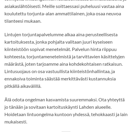
asiakaslähtöisesti. Meille soittaessasi puheluusi vastaa aina
koulutettu torjunta-alan ammattilainen, joka osaa neuvoa
tilanteesi mukaan.
Lintujen torjuntapalvelumme alkaa aina perusteellisesta
kartoituksesta, jonka pohjalta valitaan juuri kyseiseen
kiinteistöön sopivat menetelmät. Palvelun hinta riippuu
kohteesta, torjuntamenetelmistä ja tarvittavien käsittelyjen
määrästä, joten tarjoamme aina kohdekohtaisen ratkaisun.
Lintusuojaus on osa vastuullista kiinteistönhallintaa, ja
ennakoiva toiminta säästää merkittävästi kustannuksia
pitkällä aikavälillä.
Älä odota ongelman kasvamista suuremmaksi. Ota yhteyttä
jo tänään ja sovitaan kartoituskäynti Lahden alueelle.
Hoidetaan lintuongelma kuntoon yhdessä, tehokkaasti ja lain
mukaisesti.