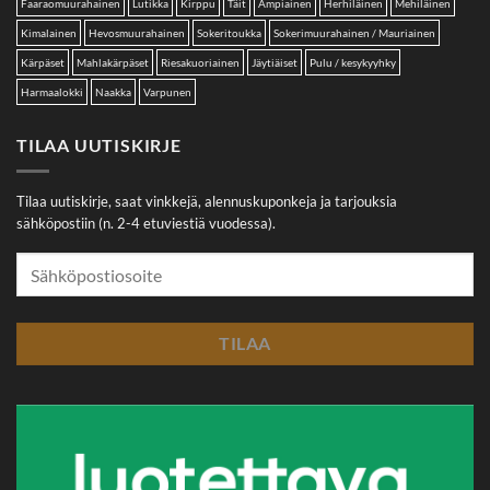
Faaraomuurahainen
Lutikka
Kirppu
Täit
Ampiainen
Herhiläinen
Mehiläinen
Kimalainen
Hevosmuurahainen
Sokeritoukka
Sokerimuurahainen / Mauriainen
Kärpäset
Mahlakärpäset
Riesakuoriainen
Jäytiäiset
Pulu / kesykyyhky
Harmaalokki
Naakka
Varpunen
TILAA UUTISKIRJE
Tilaa uutiskirje, saat vinkkejä, alennuskuponkeja ja tarjouksia
sähköpostiin (n. 2-4 etuviestiä vuodessa).