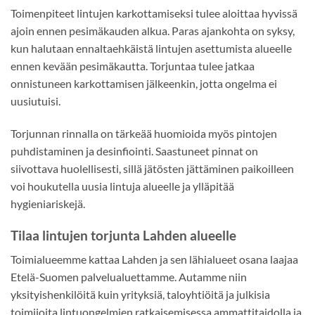
Toimenpiteet lintujen karkottamiseksi tulee aloittaa hyvissä
ajoin ennen pesimäkauden alkua. Paras ajankohta on syksy,
kun halutaan ennaltaehkäistä lintujen asettumista alueelle
ennen kevään pesimäkautta. Torjuntaa tulee jatkaa
onnistuneen karkottamisen jälkeenkin, jotta ongelma ei
uusiutuisi.
Torjunnan rinnalla on tärkeää huomioida myös pintojen
puhdistaminen ja desinfiointi. Saastuneet pinnat on
siivottava huolellisesti, sillä jätösten jättäminen paikoilleen
voi houkutella uusia lintuja alueelle ja ylläpitää
hygieniariskejä.
Tilaa lintujen torjunta Lahden alueelle
Toimialueemme kattaa Lahden ja sen lähialueet osana laajaa
Etelä-Suomen palvelualuettamme. Autamme niin
yksityishenkilöitä kuin yrityksiä, taloyhtiöitä ja julkisia
toimijoita lintuongelmien ratkaisemisessa ammattitaidolla ja