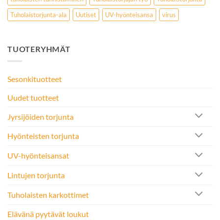
Tuholaistorjunta-ala
Uutiset
UV-hyönteisansa
virus
TUOTERYHMÄT
Sesonkituotteet
Uudet tuotteet
Jyrsijöiden torjunta
Hyönteisten torjunta
UV-hyönteisansat
Lintujen torjunta
Tuholaisten karkottimet
Elävänä pyytävät loukut