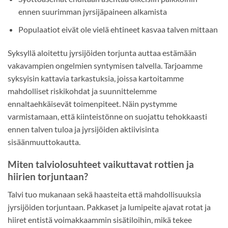
ennen suurimman jyrsijäpaineen alkamista
Populaatiot eivät ole vielä ehtineet kasvaa talven mittaan
Syksyllä aloitettu jyrsijöiden torjunta auttaa estämään
vakavampien ongelmien syntymisen talvella. Tarjoamme
syksyisin kattavia tarkastuksia, joissa kartoitamme
mahdolliset riskikohdat ja suunnittelemme
ennaltaehkäisevät toimenpiteet. Näin pystymme
varmistamaan, että kiinteistönne on suojattu tehokkaasti
ennen talven tuloa ja jyrsijöiden aktiivisinta
sisäänmuuttokautta.
Miten talviolosuhteet vaikuttavat rottien ja
hiirien torjuntaan?
Talvi tuo mukanaan sekä haasteita että mahdollisuuksia
jyrsijöiden torjuntaan. Pakkaset ja lumipeite ajavat rotat ja
hiiret entistä voimakkaammin sisätiloihin, mikä tekee