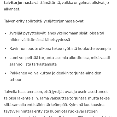
talvitorjunnasta
välttämätöntä, vaikka ongelmat olisivat jo
alkaneet.
Talven erityispiirteitä jyrsijätorjunnassa ovat:
Jyrsijät pysyttelevät lähes yksinomaan sisätiloissa tai
niiden välittömässä läheisyydessä
Ravinnon puute ulkona tekee syötistä houkuttelevampia
Lumi voi peittää torjunta-asemia ulkotiloissa, mikä vaatii
säännöllistä tarkastamista
Pakkanen voi vaikuttaa joidenkin torjunta-aineiden
tehoon
Talvella haasteena on, että jyrsijät ovat jo usein asettuneet
taloksi rakenteisiin. Tämä vaikeuttaa torjuntaa, mutta tekee
siitä samalla entistäkin tärkeämpää. Kylminä kuukausina
täytyy kiinnittää erityistä huomiota ruokavarastojen