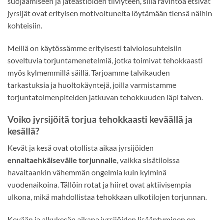
suojaamiseen ja jäteastioiden tiiviyteen, sillä ravintoa etsivät
jyrsijät ovat erityisen motivoituneita löytämään tiensä näihin
kohteisiin.
Meillä on käytössämme erityisesti talviolosuhteisiin
soveltuvia torjuntamenetelmiä, jotka toimivat tehokkaasti
myös kylmemmillä säillä. Tarjoamme talvikauden
tarkastuksia ja huoltokäyntejä, joilla varmistamme
torjuntatoimenpiteiden jatkuvan tehokkuuden läpi talven.
Voiko jyrsijöitä torjua tehokkaasti keväällä ja
kesällä?
Kevät ja kesä ovat otollista aikaa jyrsijöiden
ennaltaehkäisevälle torjunnalle
, vaikka sisätiloissa
havaitaankin vähemmän ongelmia kuin kylminä
vuodenaikoina. Tällöin rotat ja hiiret ovat aktiivisempia
ulkona, mikä mahdollistaa tehokkaan ulkotilojen torjunnan.
Kevään ja alkukesän aikana jyrsijöiden lisääntyminen on