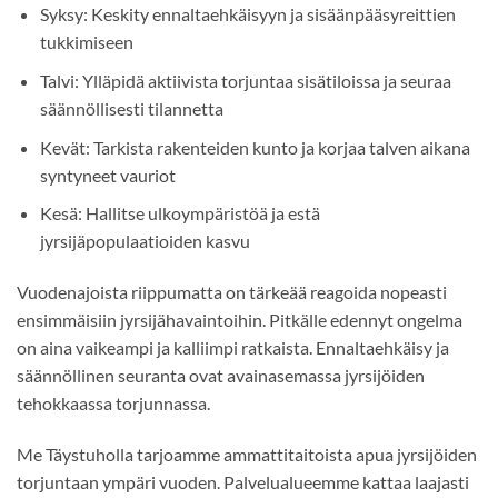
Syksy: Keskity ennaltaehkäisyyn ja sisäänpääsyreittien
tukkimiseen
Talvi: Ylläpidä aktiivista torjuntaa sisätiloissa ja seuraa
säännöllisesti tilannetta
Kevät: Tarkista rakenteiden kunto ja korjaa talven aikana
syntyneet vauriot
Kesä: Hallitse ulkoympäristöä ja estä
jyrsijäpopulaatioiden kasvu
Vuodenajoista riippumatta on tärkeää reagoida nopeasti
ensimmäisiin jyrsijähavaintoihin. Pitkälle edennyt ongelma
on aina vaikeampi ja kalliimpi ratkaista. Ennaltaehkäisy ja
säännöllinen seuranta ovat avainasemassa jyrsijöiden
tehokkaassa torjunnassa.
Me Täystuholla tarjoamme ammattitaitoista apua jyrsijöiden
torjuntaan ympäri vuoden. Palvelualueemme kattaa laajasti