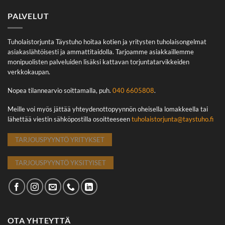
PALVELUT
Tuholaistorjunta Täystuho hoitaa kotien ja yritysten tuholaisongelmat
asiakaslähtöisesti ja ammattitaidolla. Tarjoamme asiakkaillemme
monipuolisten palveluiden lisäksi kattavan torjuntatarvikkeiden
verkkokaupan.
Nopea tilannearvio soittamalla, puh.
040 6605808
.
Meille voi myös jättää yhteydenottopyynnön oheisella lomakkeella tai
lähettää viestin sähköpostilla osoitteeseen
tuholaistorjunta@taystuho.fi
TARJOUSPYYNTÖ YRITYKSET
TARJOUSPYYNTÖ YKSITYISET
OTA YHTEYTTÄ