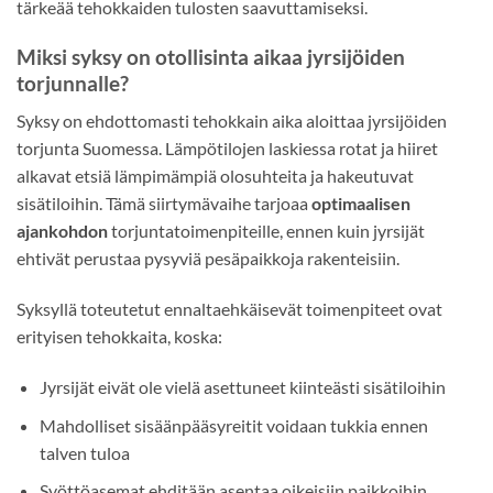
tärkeää tehokkaiden tulosten saavuttamiseksi.
Miksi syksy on otollisinta aikaa jyrsijöiden
torjunnalle?
Syksy on ehdottomasti tehokkain aika aloittaa jyrsijöiden
torjunta Suomessa. Lämpötilojen laskiessa rotat ja hiiret
alkavat etsiä lämpimämpiä olosuhteita ja hakeutuvat
sisätiloihin. Tämä siirtymävaihe tarjoaa
optimaalisen
ajankohdon
torjuntatoimenpiteille, ennen kuin jyrsijät
ehtivät perustaa pysyviä pesäpaikkoja rakenteisiin.
Syksyllä toteutetut ennaltaehkäisevät toimenpiteet ovat
erityisen tehokkaita, koska:
Jyrsijät eivät ole vielä asettuneet kiinteästi sisätiloihin
Mahdolliset sisäänpääsyreitit voidaan tukkia ennen
talven tuloa
Syöttöasemat ehditään asentaa oikeisiin paikkoihin