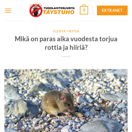
Skip
EXTRANET
0
to
content
YLEISTÄ TIETOA
Mikä on paras aika vuodesta torjua
rottia ja hiiriä?