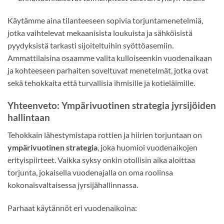
Käytämme aina tilanteeseen sopivia torjuntamenetelmiä,
jotka vaihtelevat mekaanisista loukuista ja sähköisistä
pyydyksistä tarkasti sijoiteltuihin syöttöasemiin.
Ammattilaisina osaamme valita kulloiseenkin vuodenaikaan
ja kohteeseen parhaiten soveltuvat menetelmät, jotka ovat
sekä tehokkaita että turvallisia ihmisille ja kotieläimille.
Yhteenveto: Ympärivuotinen strategia jyrsijöiden
hallintaan
Tehokkain lähestymistapa rottien ja hiirien torjuntaan on
ympärivuotinen strategia
, joka huomioi vuodenaikojen
erityispiirteet. Vaikka syksy onkin otollisin aika aloittaa
torjunta, jokaisella vuodenajalla on oma roolinsa
kokonaisvaltaisessa jyrsijähallinnassa.
Parhaat käytännöt eri vuodenaikoina: