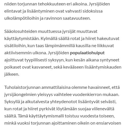
niiden torjunnan tehokkuuteen eri aikoina. Jyrsijöiden
elintavat ja lisääntyminen ovat vahvasti sidoksissa
ulkolämpötiloihin ja ravinnon saatavuuteen.
Sääolosuhteiden muuttuessa jyrsijät muuttavat
käyttäytymistään. Kylmällä säällä rotat ja hiiret hakeutuvat
sisätiloihin, kun taas lämpimämmillä kausilla ne liikkuvat
aktiivisemmin ulkona. Jyrsijöiden
populaatiohuiput
ajoittuvat tyypillisesti syksyyn, kun kesän aikana syntyneet
poikaset ovat kasvaneet, sekä kevääseen lisääntymiskauden
jälkeen.
Tuholaistorjunnan ammattilaisina olemme havainneet, että
jyrsijäongelmien yleisyys vaihtelee vuodenkierron mukaan.
Syksyllä ja alkutalvesta yhteydenotot lisääntyvät selvästi,
kun rotat ja hiiret pyrkivät löytämään suojaa viilenevältä
säältä. Tämä käyttäytymismalli toistuu vuodesta toiseen,
minkä vuoksi torjunnan ajoittaminen oikein on ensiarvoisen