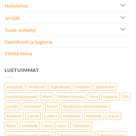
Hyönteiset
Jyrsijät
Tuote-esittelyt
Desinfiointi ja hygienia
Yleistä tietoa
LUETUIMMAT
ampiaiset
Artikkelit
Aukioloajat
bakteeri
desinfiointi
hedelmäkärpäset
Hiiret
Hiirien torjunta
hiiva
hygienia
itiö
jyrsijät
kimalaiset
koisat
Koulutettu ammattilainen
kärpäset
Luteet
Lutikka
mehiläiset
Mökkeily
oravat
Rotat
seinälude
sieni
syksy
Tuholaiset
tuholaisten tunnistaminen
Tuholaistorjujan työ
Tuholaistorjunta