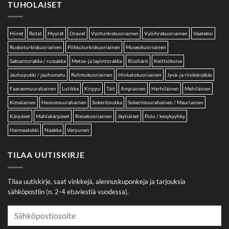
TUHOLAISET
Hiiret
Rotat
Myyrät
Oravat
Vyöturkiskuoriainen
Vyöihrakuoriainen
Vaatekoi
Ruskoturkiskuoriainen
Pilkkuturkiskuoriainen
Museokuoriainen
Saksantorakka / russakka
Metsa- ja lapintorakka
Riisihärö
Keittiökoisa
Jauhopukki / jauhomato
Rohmukuoriainen
Hinkalokuoriainen
Jyvä- ja riisikärsäkäs
Faaraomuurahainen
Lutikka
Kirppu
Täit
Ampiainen
Herhiläinen
Mehiläinen
Kimalainen
Hevosmuurahainen
Sokeritoukka
Sokerimuurahainen / Mauriainen
Kärpäset
Mahlakärpäset
Riesakuoriainen
Jäytiäiset
Pulu / kesykyyhky
Harmaalokki
Naakka
Varpunen
TILAA UUTISKIRJE
Tilaa uutiskirje, saat vinkkejä, alennuskuponkeja ja tarjouksia
sähköpostiin (n. 2-4 etuviestiä vuodessa).