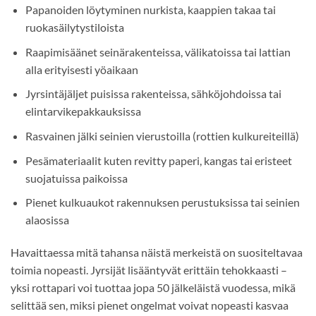
Papanoiden löytyminen nurkista, kaappien takaa tai
ruokasäilytystiloista
Raapimisäänet seinärakenteissa, välikatoissa tai lattian
alla erityisesti yöaikaan
Jyrsintäjäljet puisissa rakenteissa, sähköjohdoissa tai
elintarvikepakkauksissa
Rasvainen jälki seinien vierustoilla (rottien kulkureiteillä)
Pesämateriaalit kuten revitty paperi, kangas tai eristeet
suojatuissa paikoissa
Pienet kulkuaukot rakennuksen perustuksissa tai seinien
alaosissa
Havaittaessa mitä tahansa näistä merkeistä on suositeltavaa
toimia nopeasti. Jyrsijät lisääntyvät erittäin tehokkaasti –
yksi rottapari voi tuottaa jopa 50 jälkeläistä vuodessa, mikä
selittää sen, miksi pienet ongelmat voivat nopeasti kasvaa