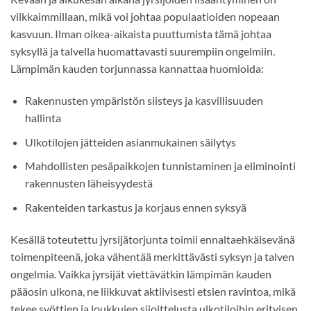
vilkkaimmillaan, mikä voi johtaa populaatioiden nopeaan
kasvuun. Ilman oikea-aikaista puuttumista tämä johtaa
syksyllä ja talvella huomattavasti suurempiin ongelmiin.
Lämpimän kauden torjunnassa kannattaa huomioida:
Rakennusten ympäristön siisteys ja kasvillisuuden
hallinta
Ulkotilojen jätteiden asianmukainen säilytys
Mahdollisten pesäpaikkojen tunnistaminen ja eliminointi
rakennusten läheisyydestä
Rakenteiden tarkastus ja korjaus ennen syksyä
Kesällä toteutettu jyrsijätorjunta toimii ennaltaehkäisevänä
toimenpiteenä, joka vähentää merkittävästi syksyn ja talven
ongelmia. Vaikka jyrsijät viettävätkin lämpimän kauden
pääosin ulkona, ne liikkuvat aktiivisesti etsien ravintoa, mikä
tekee syöttien ja loukkujen sijoittelusta ulkotiloihin erityisen