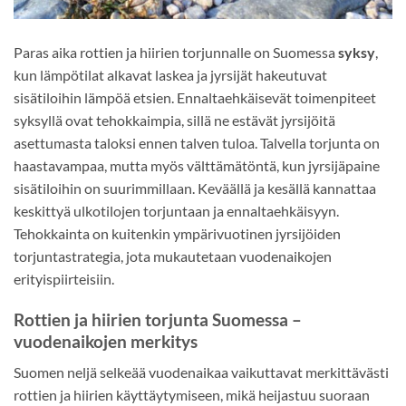
Paras aika rottien ja hiirien torjunnalle on Suomessa
syksy
,
kun lämpötilat alkavat laskea ja jyrsijät hakeutuvat
sisätiloihin lämpöä etsien. Ennaltaehkäisevät toimenpiteet
syksyllä ovat tehokkaimpia, sillä ne estävät jyrsijöitä
asettumasta taloksi ennen talven tuloa. Talvella torjunta on
haastavampaa, mutta myös välttämätöntä, kun jyrsijäpaine
sisätiloihin on suurimmillaan. Keväällä ja kesällä kannattaa
keskittyä ulkotilojen torjuntaan ja ennaltaehkäisyyn.
Tehokkainta on kuitenkin ympärivuotinen jyrsijöiden
torjuntastrategia, jota mukautetaan vuodenaikojen
erityispiirteisiin.
Rottien ja hiirien torjunta Suomessa –
vuodenaikojen merkitys
Suomen neljä selkeää vuodenaikaa vaikuttavat merkittävästi
rottien ja hiirien käyttäytymiseen, mikä heijastuu suoraan