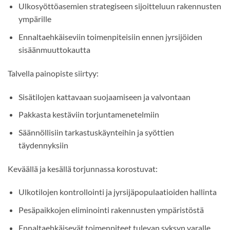
Ulkosyöttöasemien strategiseen sijoitteluun rakennusten
ympärille
Ennaltaehkäiseviin toimenpiteisiin ennen jyrsijöiden
sisäänmuuttokautta
Talvella painopiste siirtyy:
Sisätilojen kattavaan suojaamiseen ja valvontaan
Pakkasta kestäviin torjuntamenetelmiin
Säännöllisiin tarkastuskäynteihin ja syöttien
täydennyksiin
Keväällä ja kesällä torjunnassa korostuvat:
Ulkotilojen kontrollointi ja jyrsijäpopulaatioiden hallinta
Pesäpaikkojen eliminointi rakennusten ympäristöstä
Ennaltaehkäisevät toimenpiteet tulevan syksyn varalle