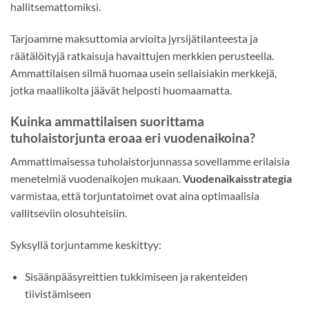
hallitsemattomiksi.
Tarjoamme maksuttomia arvioita jyrsijätilanteesta ja
räätälöityjä ratkaisuja havaittujen merkkien perusteella.
Ammattilaisen silmä huomaa usein sellaisiakin merkkejä,
jotka maallikolta jäävät helposti huomaamatta.
Kuinka ammattilaisen suorittama
tuholaistorjunta eroaa eri vuodenaikoina?
Ammattimaisessa tuholaistorjunnassa sovellamme erilaisia
menetelmiä vuodenaikojen mukaan.
Vuodenaikaisstrategia
varmistaa, että torjuntatoimet ovat aina optimaalisia
vallitseviin olosuhteisiin.
Syksyllä torjuntamme keskittyy:
Sisäänpääsyreittien tukkimiseen ja rakenteiden
tiivistämiseen