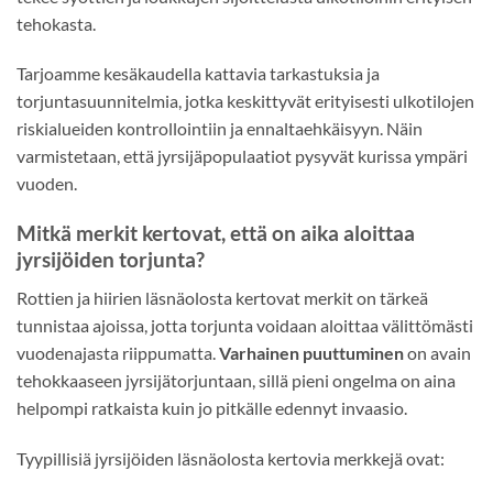
tehokasta.
Tarjoamme kesäkaudella kattavia tarkastuksia ja
torjuntasuunnitelmia, jotka keskittyvät erityisesti ulkotilojen
riskialueiden kontrollointiin ja ennaltaehkäisyyn. Näin
varmistetaan, että jyrsijäpopulaatiot pysyvät kurissa ympäri
vuoden.
Mitkä merkit kertovat, että on aika aloittaa
jyrsijöiden torjunta?
Rottien ja hiirien läsnäolosta kertovat merkit on tärkeä
tunnistaa ajoissa, jotta torjunta voidaan aloittaa välittömästi
vuodenajasta riippumatta.
Varhainen puuttuminen
on avain
tehokkaaseen jyrsijätorjuntaan, sillä pieni ongelma on aina
helpompi ratkaista kuin jo pitkälle edennyt invaasio.
Tyypillisiä jyrsijöiden läsnäolosta kertovia merkkejä ovat: