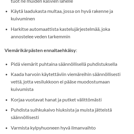
tuot ne muiden kasvien lähelle
Käytä laadukasta multaa, jossa on hyvä rakenne ja
kuivuminen
Harkitse automaattista kastelujärjestelmää, joka
annostelee veden tarkemmin
Viemärikärpästen ennaltaehkäisy
:
Pidä viemärit puhtaina säännöllisellä puhdistuksella
Kaada harvoin käytettäviin viemäreihin säännöllisesti
vettä, jotta vesilukkoon ei pääse muodostumaan
kuivumista
Korjaa vuotavat hanat ja putket välittömästi
Puhdista suihkukaivo hiuksista ja muista jätteistä
säännöllisesti
Varmista kylpyhuoneen hyvä ilmanvaihto