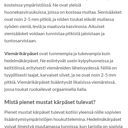
kosteissa ympäristöissä. Ne ovat yleisiä
huonekasviruukuissa, joissa on kosteaa multaa. Sienisääsket
ovat noin 2-5 mm pitkiä, ja niiden toukat elävät mullassa
syöden sieniä, leviä ja maatuvia kasvinosia. Aikuiset
sienisääsket voidaan tunnistaa pitkistä jaloistaan ja
tuntosarvistaan.
Viemärikärpäset
ovat tummempia ja tukevampia kuin
hedelmäkärpäset. Ne esiintyvät usein kylpyhuoneissa ja
keittiöissä, erityisesti viemäreiden läheisyydessä. Niillä on
tyypillisesti laajat, karvaiset siivet, ja ne ovat noin 2-5 mm
pitkiä. Viemärikärpäset lisääntyvät likaisissa viemäreissä,
jossa toukat ruokailevat orgaanisella lialla.
Mistä pienet mustat kärpäset tulevat?
Pienet mustat kärpäset tulevat kotiisi yleensä niille sopivien
lisääntymisympäristöjen houkuttelemina. Hedelmäkärpäset
voivat ilmestyä muutamassa tunnissa, kun tarjolla on sopivia