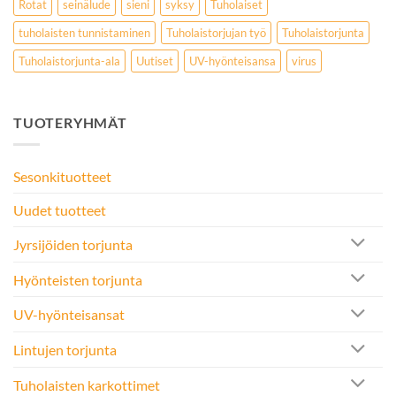
Rotat
seinälude
sieni
syksy
Tuholaiset
tuholaisten tunnistaminen
Tuholaistorjujan työ
Tuholaistorjunta
Tuholaistorjunta-ala
Uutiset
UV-hyönteisansa
virus
TUOTERYHMÄT
Sesonkituotteet
Uudet tuotteet
Jyrsijöiden torjunta
Hyönteisten torjunta
UV-hyönteisansat
Lintujen torjunta
Tuholaisten karkottimet