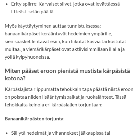
Erityispiirre: Karvaiset siivet, jotka ovat levättäessä
litteästi selän päällä
Myös käyttäytyminen auttaa tunnistuksessa:
banaanikärpäset kerääntyvät hedelmien ympärille,
sienisääsket lentävät esiin, kun liikutat kasvia tai kostutat
multaa, ja viemärikärpäset ovat aktiivisimmillaan illalla ja
yöllä kylpyhuoneissa.
Miten pääset eroon pienistä mustista kärpäsistä
kotona?
Kärpäslajista riippumatta tehokkain tapa päästä niistä eroon
on poistaa niiden lisääntymispaikat ja ruokalähteet. Tässä
tehokkaita keinoja eri kärpäslajien torjuntaan:
Banaanikärpästen torjunta
:
Säilytä hedelmät ja vihannekset jääkaapissa tai