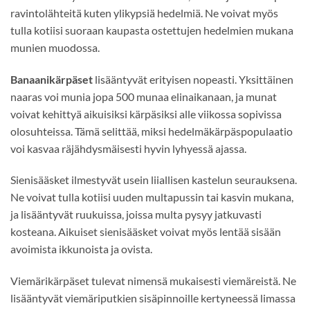
ravintolähteitä kuten ylikypsiä hedelmiä. Ne voivat myös
tulla kotiisi suoraan kaupasta ostettujen hedelmien mukana
munien muodossa.
Banaanikärpäset
lisääntyvät erityisen nopeasti. Yksittäinen
naaras voi munia jopa 500 munaa elinaikanaan, ja munat
voivat kehittyä aikuisiksi kärpäsiksi alle viikossa sopivissa
olosuhteissa. Tämä selittää, miksi hedelmäkärpäspopulaatio
voi kasvaa räjähdysmäisesti hyvin lyhyessä ajassa.
Sienisääsket ilmestyvät usein liiallisen kastelun seurauksena.
Ne voivat tulla kotiisi uuden multapussin tai kasvin mukana,
ja lisääntyvät ruukuissa, joissa multa pysyy jatkuvasti
kosteana. Aikuiset sienisääsket voivat myös lentää sisään
avoimista ikkunoista ja ovista.
Viemärikärpäset tulevat nimensä mukaisesti viemäreistä. Ne
lisääntyvät viemäriputkien sisäpinnoille kertyneessä limassa