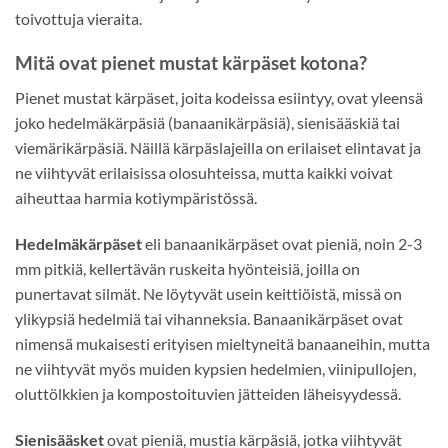
toivottuja vieraita.
Mitä ovat pienet mustat kärpäset kotona?
Pienet mustat kärpäset, joita kodeissa esiintyy, ovat yleensä
joko hedelmäkärpäsiä (banaanikärpäsiä), sienisääskiä tai
viemärikärpäsiä. Näillä kärpäslajeilla on erilaiset elintavat ja
ne viihtyvät erilaisissa olosuhteissa, mutta kaikki voivat
aiheuttaa harmia kotiympäristössä.
Hedelmäkärpäset
eli banaanikärpäset ovat pieniä, noin 2-3
mm pitkiä, kellertävän ruskeita hyönteisiä, joilla on
punertavat silmät. Ne löytyvät usein keittiöistä, missä on
ylikypsiä hedelmiä tai vihanneksia. Banaanikärpäset ovat
nimensä mukaisesti erityisen mieltyneitä banaaneihin, mutta
ne viihtyvät myös muiden kypsien hedelmien, viinipullojen,
oluttölkkien ja kompostoituvien jätteiden läheisyydessä.
Sienisääsket
ovat pieniä, mustia kärpäsiä, jotka viihtyvät