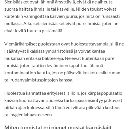
Sienisääsket ovat lähinnä ärsyttäviä, eivätkä ne aiheuta
suoraa haittaa ihmisille tai kasveille. Niiden toukat voivat
kuitenkin vahingoittaa kasvien juuria, jos niitä on runsaasti
mullassa. Aikuiset sienisääsket eivät pure ihmisiä, joten ne
eivät levitä tauteja pistämällä.
Viemärikärpäset puolestaan ovat huolestuttavampia, sillä ne
lisääntyvät likaisissa ympäristöissä ja voivat kantaa
mukanaan erilaisia bakteereja. Ne eivät kuitenkaan pure
ihmisiä, joten tautien leviäminen tapahtuu lähinnä
kontaminaation kautta, jos ne pääsevät kosketuksiin ruoan
tai ruoanvalmistuspintojen kanssa.
Huolestua kannattaa erityisesti silloin, jos kärpäspopulaatio
kasvaa huomattavan suureksi tai kärpäsiä esiintyy jatkuvasti
pitkän ajan kuluessa, sillä tämä voi viitata piilevään kosteus-
tai hygieniahaasteeseen.
Miten tunnistat eri pienet mustat kärpäslajit