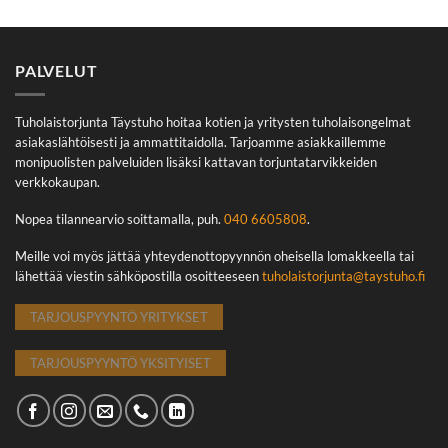
PALVELUT
Tuholaistorjunta Täystuho hoitaa kotien ja yritysten tuholaisongelmat
asiakaslähtöisesti ja ammattitaidolla. Tarjoamme asiakkaillemme
monipuolisten palveluiden lisäksi kattavan torjuntatarvikkeiden
verkkokaupan.
Nopea tilannearvio soittamalla, puh.
040 6605808
.
Meille voi myös jättää yhteydenottopyynnön oheisella lomakkeella tai
lähettää viestin sähköpostilla osoitteeseen
tuholaistorjunta@taystuho.fi
TARJOUSPYYNTÖ YRITYKSET
TARJOUSPYYNTÖ YKSITYISET