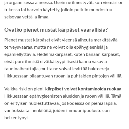
ja orgaanisessa aineessa. Usein ne ilmestyvät, kun viemäri on
tukossa tai harvoin käytetty, jolloin putkiin muodostuu
seisovaa vettä ja limaa.
Ovatko pienet mustat kärpäset vaarallisia?
Pienet mustat kärpäset eivät yleensä aiheuta merkittävää
terveysvaaraa, mutta ne voivat olla epähygieenisiä ja
epämiellyttäviä. Hedelmäkärpäset, kuten banaanikärpäset,
eivät pure ihmisiä eivätkä tyypillisesti kanna vakavia
taudinaiheuttajia, mutta ne voivat levittää bakteereja
liikkuessaan pilaantuvan ruoan ja puhtaiden pintojen välillä.
Vaikka riski on pieni,
kärpäset voivat kontaminoida ruokaa
liikkuessaan epähygieenisten alueiden ja ruoan välillä. Tämä
on erityisen huolestuttavaa, jos kodeissa on pieniä lapsia,
vanhuksia tai henkilöitä, joiden immuunipuolustus on
heikentynyt.