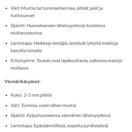
Väri: Mustia tai tummanharmaa, pitkät jalat ja
tuntosarvet
Sijainti: Huonekasvien läheisyydessä, kosteissa
multaruukuissa
Lentotapa: Heikkoja lentäjiä, lentävät lyhyitä matkoja
kasvilta toiselle
Erityispiirre: Toukat ovat läpikuultavia, valkoisia matoja
mullassa
Viemärikärpäset
:
Koko: 2-5 mm pitkiä
Väri: Tummia, usein lähes mustia
Sijainti: Kylpyhuoneessa, viemärien läheisyydessä
Lentotapa: Epäsäännöllisiä, nopeita pyrähdyksiä