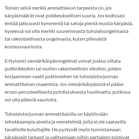
Toinen selvä merkki ammattiavun tarpeesta on, jos
kärpäsmäärät ovat poikkeuksellisen suuria. Jos kodissasi
lentää jatkuvasti kymmeniä tai satoja pieniä mustia kärpäsiä,
kyseessä voi olla merkki suuremmasta tuholaisongelmasta
tai rakenteellisesta ongelmasta, kuten piilevästä
kosteusvauriosta.
Erityisesti viemärikärpäsongelmat voivat joskus viitata
putkirikkoihin tai muihin rakenteellisiin vikoihin, joiden
korjaaminen vaatii putkimiehen tai tuholaistorjunnan
ammattilaisen osaamista. Jos viemärikärpäsistä ei pääse
eroon perusteellisesta puhdistuksesta huolimatta, putkissa
voi olla piileviä vaurioita.
Tuholaistorjunnan ammattilaisilla on käytössään
tehokkaampia aineita ja menetelmiä, joita ei ole saatavilla
tavallisille kuluttajille. He pystyvät myös tunnistamaan
kärpäslajit tarkasti ja valitsemaan niihin parhaiten toimivat