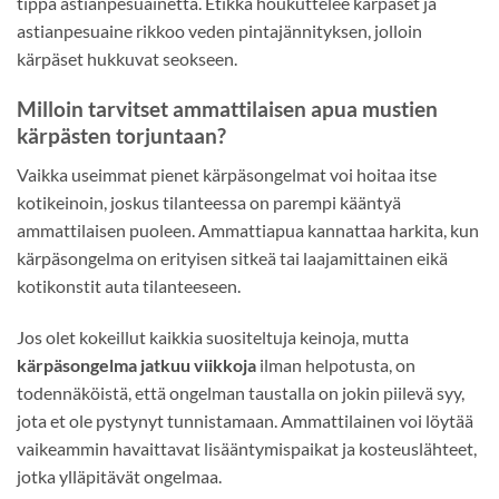
tippa astianpesuainetta. Etikka houkuttelee kärpäset ja
astianpesuaine rikkoo veden pintajännityksen, jolloin
kärpäset hukkuvat seokseen.
Milloin tarvitset ammattilaisen apua mustien
kärpästen torjuntaan?
Vaikka useimmat pienet kärpäsongelmat voi hoitaa itse
kotikeinoin, joskus tilanteessa on parempi kääntyä
ammattilaisen puoleen. Ammattiapua kannattaa harkita, kun
kärpäsongelma on erityisen sitkeä tai laajamittainen eikä
kotikonstit auta tilanteeseen.
Jos olet kokeillut kaikkia suositeltuja keinoja, mutta
kärpäsongelma jatkuu viikkoja
ilman helpotusta, on
todennäköistä, että ongelman taustalla on jokin piilevä syy,
jota et ole pystynyt tunnistamaan. Ammattilainen voi löytää
vaikeammin havaittavat lisääntymispaikat ja kosteuslähteet,
jotka ylläpitävät ongelmaa.