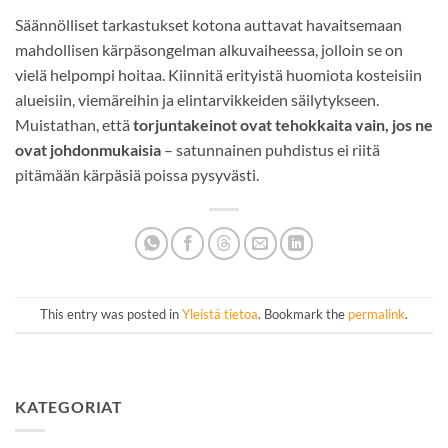
Säännölliset tarkastukset kotona auttavat havaitsemaan
mahdollisen kärpäsongelman alkuvaiheessa, jolloin se on
vielä helpompi hoitaa. Kiinnitä erityistä huomiota kosteisiin
alueisiin, viemäreihin ja elintarvikkeiden säilytykseen.
Muistathan, että
torjuntakeinot ovat tehokkaita vain, jos ne
ovat johdonmukaisia
– satunnainen puhdistus ei riitä
pitämään kärpäsiä poissa pysyvästi.
This entry was posted in
Yleistä tietoa
. Bookmark the
permalink
.
KATEGORIAT