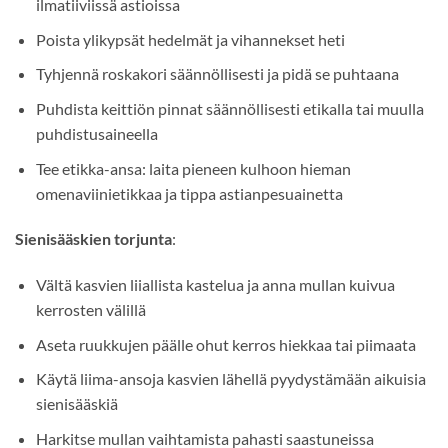
ilmatiiviissä astioissa
Poista ylikypsät hedelmät ja vihannekset heti
Tyhjennä roskakori säännöllisesti ja pidä se puhtaana
Puhdista keittiön pinnat säännöllisesti etikalla tai muulla
puhdistusaineella
Tee etikka-ansa: laita pieneen kulhoon hieman
omenaviinietikkaa ja tippa astianpesuainetta
Sienisääskien torjunta
:
Vältä kasvien liiallista kastelua ja anna mullan kuivua
kerrosten välillä
Aseta ruukkujen päälle ohut kerros hiekkaa tai piimaata
Käytä liima-ansoja kasvien lähellä pyydystämään aikuisia
sienisääskiä
Harkitse mullan vaihtamista pahasti saastuneissa