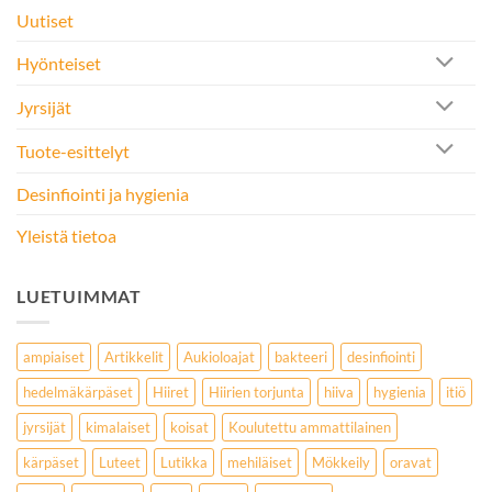
Uutiset
Hyönteiset
Jyrsijät
Tuote-esittelyt
Desinfiointi ja hygienia
Yleistä tietoa
LUETUIMMAT
ampiaiset
Artikkelit
Aukioloajat
bakteeri
desinfiointi
hedelmäkärpäset
Hiiret
Hiirien torjunta
hiiva
hygienia
itiö
jyrsijät
kimalaiset
koisat
Koulutettu ammattilainen
kärpäset
Luteet
Lutikka
mehiläiset
Mökkeily
oravat