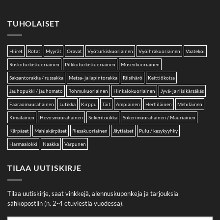
TUHOLAISET
Hiiret
Rotat
Myyrät
Oravat
Vyöturkiskuoriainen
Vyöihrakuoriainen
Vaatekoi
Ruskoturkiskuoriainen
Pilkkuturkiskuoriainen
Museokuoriainen
Saksantorakka / russakka
Metsa- ja lapintorakka
Riisihärö
Keittiökoisa
Jauhopukki / jauhomato
Rohmukuoriainen
Hinkalokuoriainen
Jyvä- ja riisikärsäkäs
Faaraomuurahainen
Lutikka
Kirppu
Täit
Ampiainen
Herhiläinen
Mehiläinen
Kimalainen
Hevosmuurahainen
Sokeritoukka
Sokerimuurahainen / Mauriainen
Kärpäset
Mahlakärpäset
Riesakuoriainen
Jäytiäiset
Pulu / kesykyyhky
Harmaalokki
Naakka
Varpunen
TILAA UUTISKIRJE
Tilaa uutiskirje, saat vinkkejä, alennuskuponkeja ja tarjouksia
sähköpostiin (n. 2-4 etuviestiä vuodessa).