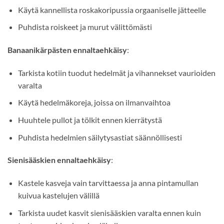
Käytä kannellista roskakoripussia orgaaniselle jätteelle
Puhdista roiskeet ja murut välittömästi
Banaanikärpästen ennaltaehkäisy
:
Tarkista kotiin tuodut hedelmät ja vihannekset vaurioiden
varalta
Käytä hedelmäkoreja, joissa on ilmanvaihtoa
Huuhtele pullot ja tölkit ennen kierrätystä
Puhdista hedelmien säilytysastiat säännöllisesti
Sienisääskien ennaltaehkäisy
:
Kastele kasveja vain tarvittaessa ja anna pintamullan
kuivua kastelujen välillä
Tarkista uudet kasvit sienisääskien varalta ennen kuin