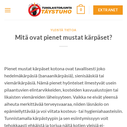
Skip
EXTRANET
0
to
content
YLEISTÄ TIETOA
Mitä ovat pienet mustat kärpäset?
Pienet mustat kärpäset kotona ovat tavallisesti joko
hedelmäkärpäsiä (banaanikärpäsiä), sienisääskiä tai
viemärikärpäsiä. Nämä pienet hyönteiset ilmestyvät usein
pilaantuvien elintarvikkeiden, kosteiden kasvualustojen tai
likaisten viemäreiden läheisyyteen. Vaikka ne eivät yleensä
aiheuta merkittävää terveysvaaraa, niiden läsnäolo on
epämiellyttävää ja voi viitata kosteus- tai hygieniahaasteisiin.
Tunnistamalla kärpästyypin ja sen esiintymissyyn voit
tehokkaasti ehkäistä ja torjua näitä kotien yleisiä ei-