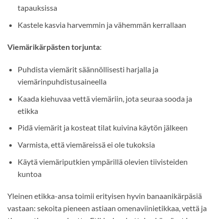
tapauksissa
Kastele kasvia harvemmin ja vähemmän kerrallaan
Viemärikärpästen torjunta
:
Puhdista viemärit säännöllisesti harjalla ja
viemärinpuhdistusaineella
Kaada kiehuvaa vettä viemäriin, jota seuraa sooda ja
etikka
Pidä viemärit ja kosteat tilat kuivina käytön jälkeen
Varmista, että viemäreissä ei ole tukoksia
Käytä viemäriputkien ympärillä olevien tiivisteiden
kuntoa
Yleinen etikka-ansa toimii erityisen hyvin banaanikärpäsiä
vastaan: sekoita pieneen astiaan omenaviinietikkaa, vettä ja