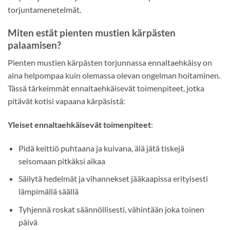
torjuntamenetelmät.
Miten estät pienten mustien kärpästen
palaamisen?
Pienten mustien kärpästen torjunnassa ennaltaehkäisy on
aina helpompaa kuin olemassa olevan ongelman hoitaminen.
Tässä tärkeimmät ennaltaehkäisevät toimenpiteet, jotka
pitävät kotisi vapaana kärpäsistä:
Yleiset ennaltaehkäisevät toimenpiteet
:
Pidä keittiö puhtaana ja kuivana, älä jätä tiskejä
seisomaan pitkäksi aikaa
Säilytä hedelmät ja vihannekset jääkaapissa erityisesti
lämpimällä säällä
Tyhjennä roskat säännöllisesti, vähintään joka toinen
päivä