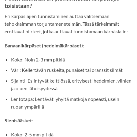
toisistaan?
Eri kärpäslajien tunnistaminen auttaa valitsemaan
tehokkaimman torjuntamenetelmän. Tässä tärkeimmät
erottavat piirteet, jotka auttavat tunnistamaan kärpäslajin:
Banaanikärpäset (hedelmäkärpäset)
:
Koko: Noin 2-3 mm pitkiä
Väri: Kellertävän ruskeita, punaiset tai oranssit silmät
Sijainti: Esiintyvät keittiössä, erityisesti hedelmien, viinien
ja oluen läheisyydessä
Lentotapa: Lentävät lyhyitä matkoja nopeasti, usein
ruoan ympärillä
Sienisääsket
:
Koko: 2-5 mm pitkiä