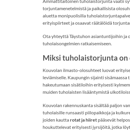
Ammattitaitoinen tuholaistorjunta vaatii sy
torjuntamenetelmistä ja paikallisista olosu
aluetta monipuolisilla tuholaistorjuntapalve
erityispiirteet ja osaavat räätälöidä torjun
Ota yhteyttä Täystuhon asiantuntijoihin ja
tuholaisongelmien ratkaisemiseen.
Miksi tuholaistorjunta on
Kouvolan ilmasto-olosuhteet luovat erityisen
leviämiselle. Kaupungin sijainti sisämaassa t
hakeutumaan sisätiloihin erityisesti kylmem
muiden tuholaisten lisääntymistä ulkotiloiss
Kouvolan rakennuskanta sisältää paljon vanh
tuholaisille runsaasti piilopaikkoja ja kulku
joiden kautta
rotat ja hiiret
pääsevät helposti
houkuttelevat erityisesti jyrsijöitä, jotka löy