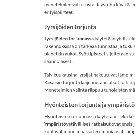
menetelmien vaikutusta. Täystuho käyttää m
erityispiirteet.
Jyrsijöiden torjunta
Jyrsijöiden torjunnassa
käytetään yhdistelm
rakennuksissa on tärkeää tunnistaa ja tukkia 
pienetkin aukot. Syöttipisteet sijoitetaan str
säännöllisesti.
Talvikuukausina jyrsijät hakeutuvat lämpimiin
Kesäisin torjunta laajennetaan ulkotiloihin, 
Menetelmien valinta riippuu tuholaisten mää
Hyönteisten torjunta ja ympäristöy
Hyönteisten torjunnassa käytetään sekä kem
Ympäristöystävälliset ratkaisut
ovat ensisij
kuuluvat muun muassa feromoniansat, lämpök