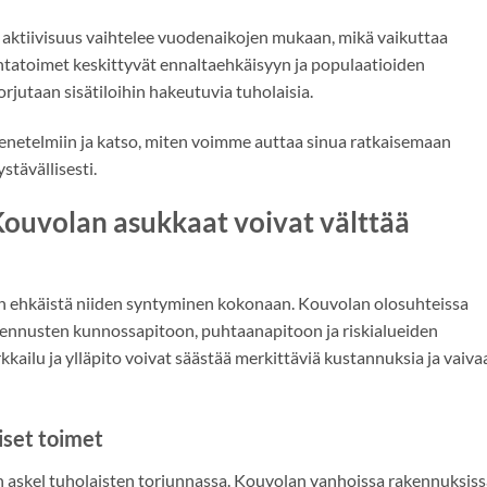
aktiivisuus vaihtelee vuodenaikojen mukaan, mikä vaikuttaa
ntatoimet keskittyvät ennaltaehkäisyyn ja populaatioiden
torjutaan sisätiloihin hakeutuvia tuholaisia.
netelmiin ja katso, miten voimme auttaa sinua ratkaisemaan
stävällisesti.
Kouvolan asukkaat voivat välttää
on ehkäistä niiden syntyminen kokonaan. Kouvolan olosuhteissa
akennusten kunnossapitoon, puhtaanapitoon ja riskialueiden
kkailu ja ylläpito voivat säästää merkittäviä kustannuksia ja vaiva
iset toimet
askel tuholaisten torjunnassa. Kouvolan vanhoissa rakennuksiss