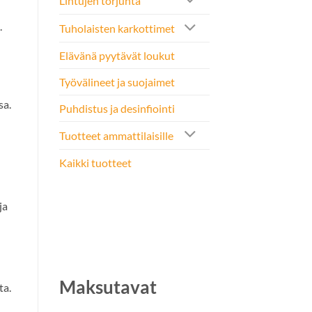
Lintujen torjunta
.
Tuholaisten karkottimet
Elävänä pyytävät loukut
Työvälineet ja suojaimet
sa.
Puhdistus ja desinfiointi
Tuotteet ammattilaisille
Kaikki tuotteet
ja
Maksutavat
ta.