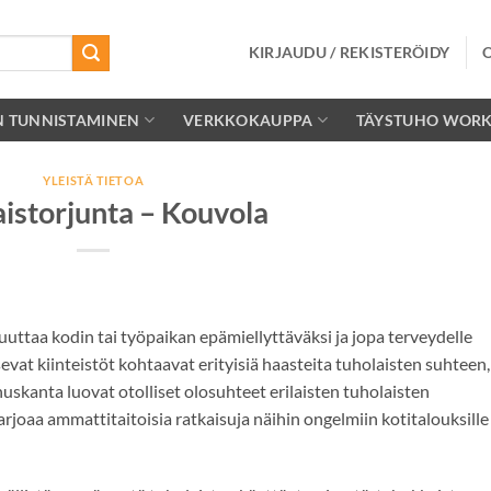
KIRJAUDU / REKISTERÖIDY
N TUNNISTAMINEN
VERKKOKAUPPA
TÄYSTUHO WOR
YLEISTÄ TIETOA
istorjunta – Kouvola
ttaa kodin tai työpaikan epämiellyttäväksi ja jopa terveydelle
sevat kiinteistöt kohtaavat erityisiä haasteita tuholaisten suhteen,
uskanta luovat otolliset olosuhteet erilaisten tuholaisten
rjoaa ammattitaitoisia ratkaisuja näihin ongelmiin kotitalouksille 