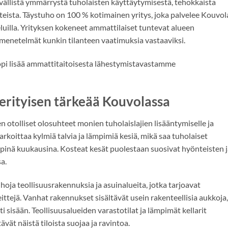
vällistä ymmärrystä tuholaisten käyttäytymisestä, tehokkaista
hteista. Täystuho on 100 % kotimainen yritys, joka palvelee Kouvo
luilla. Yrityksen kokeneet ammattilaiset tuntevat alueen
tamenetelmät kunkin tilanteen vaatimuksia vastaaviksi.
 opi lisää ammattitaitoisesta lähestymistavastamme
 erityisen tärkeää Kouvolassa
 otolliset olosuhteet monien tuholaislajien lisääntymiselle ja
arkoittaa kylmiä talvia ja lämpimiä kesiä, mikä saa tuholaiset
pinä kuukausina. Kosteat kesät puolestaan suosivat hyönteisten j
a.
oja teollisuusrakennuksia ja asuinalueita, jotka tarjoavat
reittejä. Vanhat rakennukset sisältävät usein rakenteellisia aukkoja,
 sisään. Teollisuusalueiden varastotilat ja lämpimät kellarit
tävät näistä tiloista suojaa ja ravintoa.