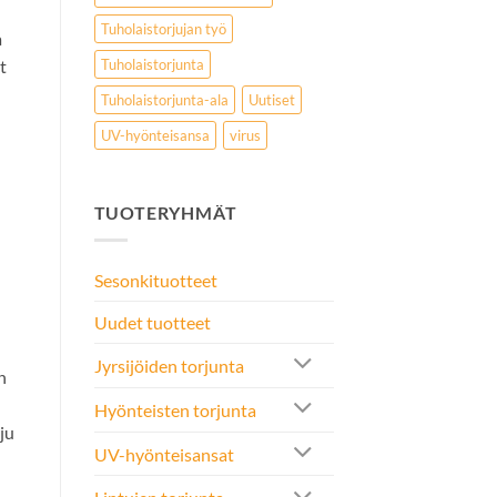
Tuholaistorjujan työ
a
t
Tuholaistorjunta
Tuholaistorjunta-ala
Uutiset
UV-hyönteisansa
virus
TUOTERYHMÄT
Sesonkituotteet
Uudet tuotteet
Jyrsijöiden torjunta
n
Hyönteisten torjunta
ju
UV-hyönteisansat