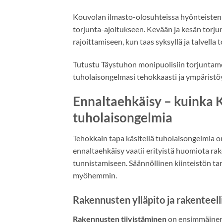
Kouvolan ilmasto-olosuhteissa hyönteisten 
torjunta-ajoitukseen. Kevään ja kesän torju
rajoittamiseen, kun taas syksyllä ja talvella 
Tutustu Täystuhon monipuolisiin torjuntame
tuholaisongelmasi tehokkaasti ja ympäristöy
Ennaltaehkäisy – kuinka 
tuholaisongelmia
Tehokkain tapa käsitellä tuholaisongelmia 
ennaltaehkäisy vaatii erityistä huomiota r
tunnistamiseen. Säännöllinen kiinteistön tar
myöhemmin.
Rakennusten ylläpito ja rakenteell
Rakennusten tiivistäminen
on ensimmäinen 