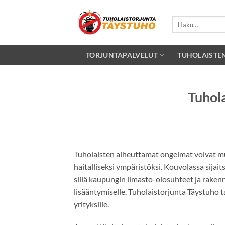
Skip
to
Etsi:
content
TORJUNTAPALVELUT
TUHOLAISTE
Tuhola
Tuholaisten aiheuttamat ongelmat voivat muu
haitalliseksi ympäristöksi. Kouvolassa sijait
sillä kaupungin ilmasto-olosuhteet ja rakenn
lisääntymiselle. Tuholaistorjunta Täystuho ta
yrityksille.