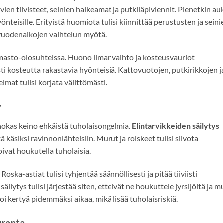
ovien tiivisteet, seinien halkeamat ja putkiläpiviennit. Pienetkin au
yönteisille. Erityistä huomiota tulisi kiinnittää perustusten ja seini
a vuodenaikojen vaihtelun myötä.
lmasto-olosuhteissa. Huono ilmanvaihto ja kosteusvauriot
sti kosteutta rakastavia hyönteisiä. Kattovuotojen, putkirikkojen j
at tulisi korjata välittömästi.
y
ehokas keino ehkäistä tuholaisongelmia.
Elintarvikkeiden säilytys
ä käsiksi ravinnonlähteisiin. Murut ja roiskeet tulisi siivota
oivat houkutella tuholaisia.
Roska-astiat tulisi tyhjentää säännöllisesti ja pitää tiiviisti
äilytys tulisi järjestää siten, etteivät ne houkuttele jyrsijöitä ja m
oi kertyä pidemmäksi aikaa, mikä lisää tuholaisriskiä.
uranta