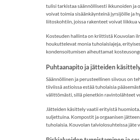
tulisi tarkistaa säännöllisesti ikkunoiden ja 
voivat toimia sisäänkäynteinä jyrsijöille ja h
liitoskohtiin, joissa rakenteet voivat liikku
Kosteuden hallinta on kriittistä Kouvolan i
houkuttelevat monia tuholaislajeja, erityise
kondensoitumisen aiheuttamat kosteusongelm
Puhtaanapito ja jätteiden käsittel
Säännöllinen ja perusteellinen siivous on t
tiiviissä astioissa estää tuholaisia pääsemäst
välittömästi, sillä pienetkin ravintolähteet v
Jätteiden käsittely vaatii erityistä huomiota. 
suljettuina. Kompostit ja orgaanisen jätteen s
tuholaisia. Kouvolan talviolosuhteissa jäte v
Riskialueiden tunnistaminen ja se