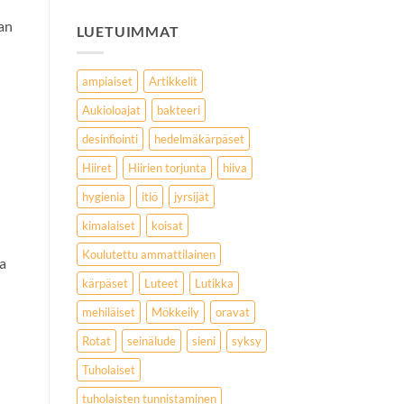
lan
LUETUIMMAT
ampiaiset
Artikkelit
Aukioloajat
bakteeri
desinfiointi
hedelmäkärpäset
Hiiret
Hiirien torjunta
hiiva
hygienia
itiö
jyrsijät
kimalaiset
koisat
Koulutettu ammattilainen
a
kärpäset
Luteet
Lutikka
mehiläiset
Mökkeily
oravat
Rotat
seinälude
sieni
syksy
Tuholaiset
tuholaisten tunnistaminen