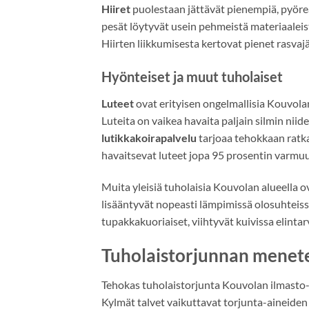
Hiiret
puolestaan jättävät pienempiä, pyöreä
pesät löytyvät usein pehmeistä materiaaleist
Hiirten liikkumisesta kertovat pienet rasvajäl
Hyönteiset ja muut tuholaiset
Luteet
ovat erityisen ongelmallisia Kouvolan 
Luteita on vaikea havaita paljain silmin nii
lutikkakoirapalvelu
tarjoaa tehokkaan ratkai
havaitsevat luteet jopa 95 prosentin varmuu
Muita yleisiä tuholaisia Kouvolan alueella ov
lisääntyvät nopeasti lämpimissä olosuhteissa
tupakkakuoriaiset, viihtyvät kuivissa elintar
Tuholaistorjunnan menet
Tehokas tuholaistorjunta Kouvolan ilmasto-o
Kylmät talvet vaikuttavat torjunta-aineiden