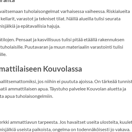
avaitsemaan tuholaisongelmat varhaisessa vaiheessa. Riskialueita
llarit, varastot ja tekniset tilat. Näillä alueilla tulisi seurata
själkiä ja epätavallisia hajuja.
tilojen. Pensaat ja kasvillisuus tulisi pitää etäällä rakennuksen
ä tuholaisille. Puutavaran ja muun materiaalin varastointi tulisi
lle.
mmattilaiseen Kouvolassa
llitsemattomiksi, jos niihin ei puututa ajoissa. On tärkeää tunnis
 vaatii ammattilaisen apua. Täystuho palvelee Kouvolan aluetta ja
ta apua tuholaisongelmiin.
rkki ammattiavun tarpeesta. Jos havaitset useita ulosteita, kuule
misjälkiä useista paikoista, ongelma on todennäköisesti jo vakava.