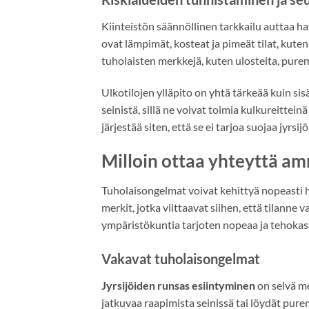
Kiinteistön säännöllinen tarkkailu auttaa h
ovat lämpimät, kosteat ja pimeät tilat, kuten ke
tuholaisten merkkejä, kuten ulosteita, puremi
Ulkotilojen ylläpito on yhtä tärkeää kuin sisä
seinistä, sillä ne voivat toimia kulkureittein
järjestää siten, että se ei tarjoa suojaa jyrsijöi
Milloin ottaa yhteyttä a
Tuholaisongelmat voivat kehittyä nopeasti ha
merkit, jotka viittaavat siihen, että tilanne
ympäristökuntia tarjoten nopeaa ja tehokas
Vakavat tuholaisongelmat
Jyrsijöiden runsas esiintyminen
on selvä me
jatkuvaa raapimista seinissä tai löydät pure