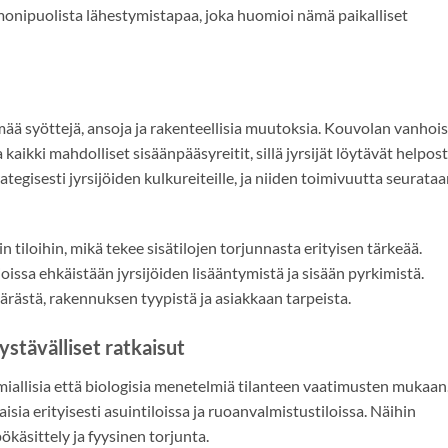
onipuolista lähestymistapaa, joka huomioi nämä paikalliset
ää syöttejä, ansoja ja rakenteellisia muutoksia. Kouvolan vanhoi
kaikki mahdolliset sisäänpääsyreitit, sillä jyrsijät löytävät helpost
ategisesti jyrsijöiden kulkureiteille, ja niiden toimivuutta seurata
 tiloihin, mikä tekee sisätilojen torjunnasta erityisen tärkeää.
joissa ehkäistään jyrsijöiden lisääntymistä ja sisään pyrkimistä.
rästä, rakennuksen tyypistä ja asiakkaan tarpeista.
stävälliset ratkaisut
iallisia että biologisia menetelmiä tilanteen vaatimusten mukaan
aisia erityisesti asuintiloissa ja ruoanvalmistustiloissa. Näihin
äsittely ja fyysinen torjunta.