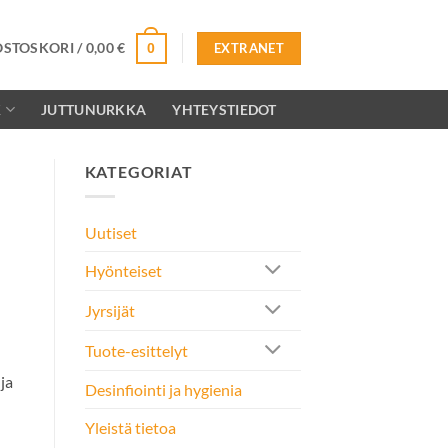
OSTOSKORI /
0,00
€
0
EXTRANET
K
JUTTUNURKKA
YHTEYSTIEDOT
KATEGORIAT
Uutiset
Hyönteiset
Jyrsijät
Tuote-esittelyt
ja
Desinfiointi ja hygienia
Yleistä tietoa