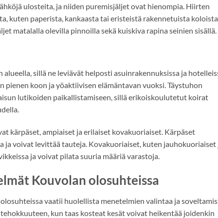
hköjä ulosteita, ja niiden puremisjäljet ovat hienompia. Hiirten
a, kuten paperista, kankaasta tai eristeistä rakennetuista koloista
jet matalalla olevilla pinnoilla sekä kuiskiva rapina seinien sisällä.
alueella, sillä ne leviävät helposti asuinrakennuksissa ja hotelleis
den pienen koon ja yöaktiivisen elämäntavan vuoksi. Täystuhon
sun lutikoiden paikallistamiseen, sillä erikoiskoulutetut koirat
della.
at kärpäset, ampiaiset ja erilaiset kovakuoriaiset. Kärpäset
 ja voivat levittää tauteja. Kovakuoriaiset, kuten jauhokuoriaiset 
vikkeissa ja voivat pilata suuria määriä varastoja.
elmät Kouvolan olosuhteissa
losuhteissa vaatii huolellista menetelmien valintaa ja soveltamis
 tehokkuuteen, kun taas kosteat kesät voivat heikentää joidenkin