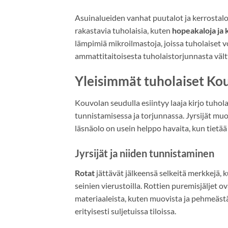
Asuinalueiden vanhat puutalot ja kerrostalo
rakastavia tuholaisia, kuten
hopeakaloja ja 
lämpimiä mikroilmastoja, joissa tuholaiset 
ammattitaitoisesta tuholaistorjunnasta väl
Yleisimmät tuholaiset Kou
Kouvolan seudulla esiintyy laaja kirjo tuhol
tunnistamisessa ja torjunnassa. Jyrsijät mu
läsnäolo on usein helppo havaita, kun tietää
Jyrsijät ja niiden tunnistaminen
Rotat
jättävät jälkeensä selkeitä merkkejä, k
seinien vierustoilla. Rottien puremisjäljet ov
materiaaleista, kuten muovista ja pehmeästä
erityisesti suljetuissa tiloissa.