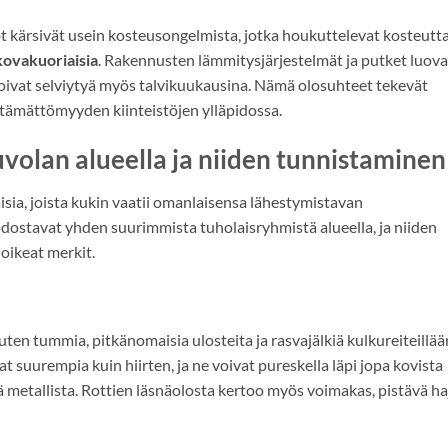
t kärsivät usein kosteusongelmista, jotka houkuttelevat kosteutt
kovakuoriaisia
. Rakennusten lämmitysjärjestelmät ja putket luova
voivat selviytyä myös talvikuukausina. Nämä olosuhteet tekevät
ttämättömyyden kiinteistöjen ylläpidossa.
volan alueella ja niiden tunnistaminen
aisia, joista kukin vaatii omanlaisensa lähestymistavan
odostavat yhden suurimmista tuholaisryhmistä alueella, ja niiden
 oikeat merkit.
uten tummia, pitkänomaisia ulosteita ja rasvajälkiä kulkureiteillää
at suurempia kuin hiirten, ja ne voivat pureskella läpi jopa kovista
 metallista. Rottien läsnäolosta kertoo myös voimakas, pistävä ha